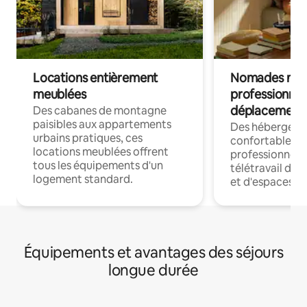
Locations entièrement
Nomades num
meublées
professionnel
déplacement
Des cabanes de montagne
paisibles aux appartements
Des hébergem
urbains pratiques, ces
confortables p
locations meublées offrent
professionnels
tous les équipements d'un
télétravail dis
logement standard.
et d'espaces de
Équipements et avantages des séjours
longue durée