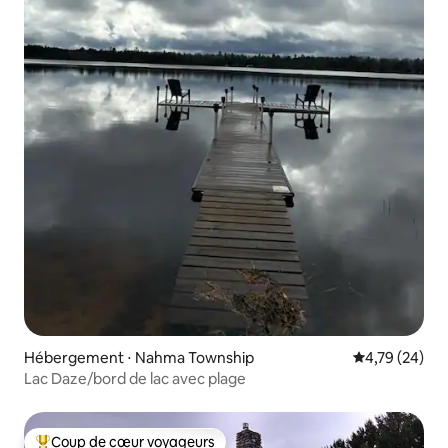
Hébergement ⋅ Nahma Township
Évaluation mo
4,79 (24)
Lac Daze/bord de lac avec plage
Coup de cœur voyageurs