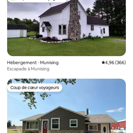
Coups de cœur voyageurs les plus appréciés
Hébergement ⋅ Munising
Évaluation moy
4,96 (366)
Escapade à Munising
Coup de cœur voyageurs
Coup de cœur voyageurs