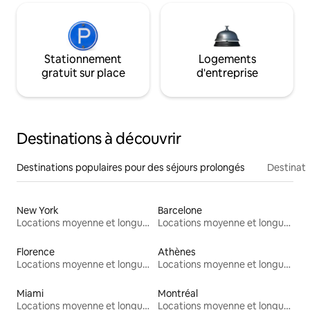
Stationnement
Logements
gratuit sur place
d'entreprise
Destinations à découvrir
Destinations populaires pour des séjours prolongés
Destinati
New York
Barcelone
Locations moyenne et longue durée
Locations moyenne et longue durée
Florence
Athènes
Locations moyenne et longue durée
Locations moyenne et longue durée
Miami
Montréal
Locations moyenne et longue durée
Locations moyenne et longue durée