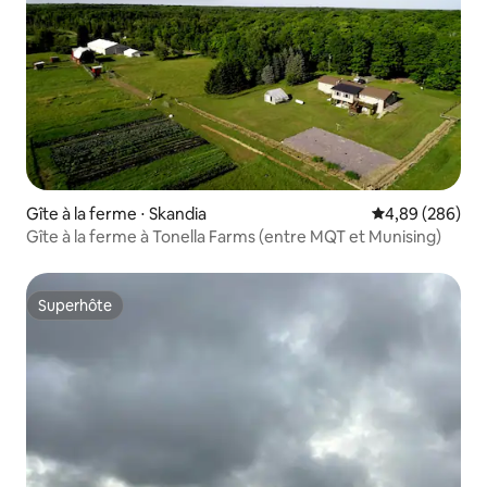
Gîte à la ferme ⋅ Skandia
Évaluation moy
4,89 (286)
Gîte à la ferme à Tonella Farms (entre MQT et Munising)
Superhôte
Superhôte