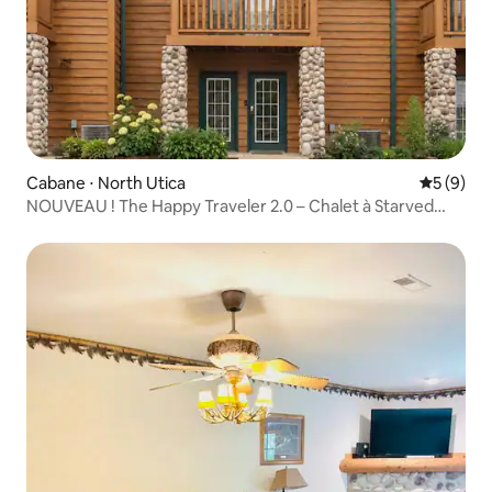
Cabane ⋅ North Utica
Évaluatio
5 (9)
NOUVEAU ! The Happy Traveler 2.0 – Chalet à Starved
Rock