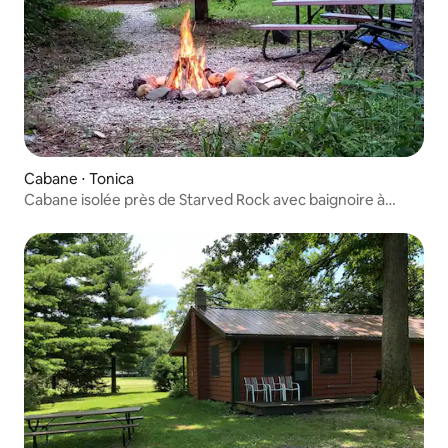
Cabane ⋅ Tonica
Cabane isolée près de Starved Rock avec baignoire à
remous