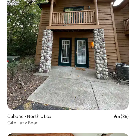
Cabane ⋅ North Utica
Évaluation
5 (35)
Gîte Lazy Bear