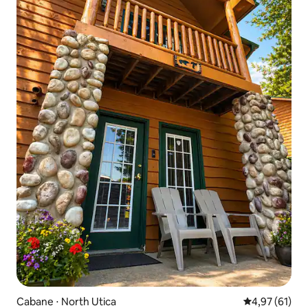
Cabane ⋅ North Utica
Évaluation mo
4,97 (61)