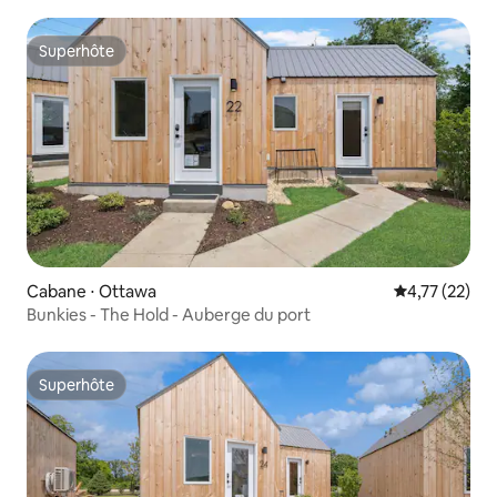
Superhôte
Superhôte
Cabane ⋅ Ottawa
Évaluation mo
4,77 (22)
Bunkies - The Hold - Auberge du port
Superhôte
Superhôte