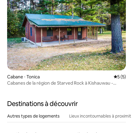
Cabane ⋅ Tonica
Évaluatio
5 (5)
Cabanes de la région de Starved Rock à Kishauwau -
Accepte les chiens (Commanche) Cabane pouvant
accueillir 3 adultes ou 2 adultes/2 enfants
Destinations à découvrir
Autres types de logements
Lieux incontournables à proximit