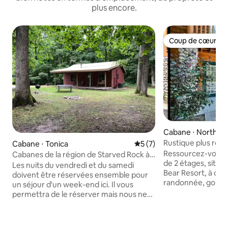
plus encore.
Coup de cœur vo
Coup de cœur vo
Cabane ⋅ North Ut
Rustique plus réce
Cabane ⋅ Tonica
Évaluation moyenne sur la 
5 (7)
Starved Rock, 7 pe
Ressourcez-vous da
Cabanes de la région de Starved Rock à
de 2 étages, situ
Kishauwau — Cabane romantique avec
Les nuits du vendredi et du samedi
Bear Resort, à côté
jacuzzi (Apache) pour 2, pas d'enfants,
doivent être réservées ensemble pour
randonnée, golf, p
pas de chiens
un séjour d'un week-end ici. Il vous
Chicago) Nouveaux
permettra de le réserver mais nous ne
inoxydable, buand
pourrons pas vous accueillir car nous
d'accueil : 7 per
n'autorisons tout simplement pas les
principale : lit king
arrivées ou les départs le samedi. Airbnb