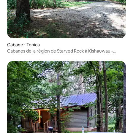
Cabane ⋅ Tonica
Cabanes de la région de Starved Rock à Kishauwau -
Cabane romantique avec jacuzzi (Pines) pour 2, pas
d'enfants, pas de chiens