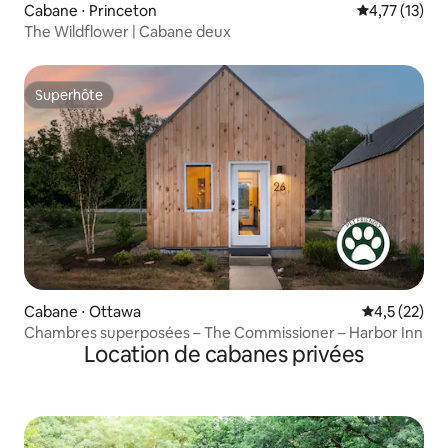
Cabane ⋅ Princeton
Évaluation mo
4,77 (13)
The Wildflower | Cabane deux
Superhôte
Superhôte
Cabane ⋅ Ottawa
Évaluation m
4,5 (22)
Chambres superposées – The Commissioner – Harbor Inn
Location de cabanes privées