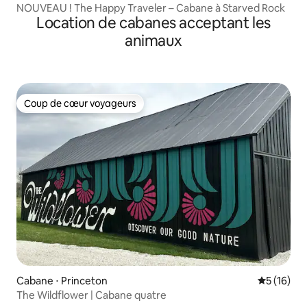
NOUVEAU ! The Happy Traveler – Cabane à Starved Rock
Location de cabanes acceptant les
animaux
Coup de cœur voyageurs
Coup de cœur voyageurs
Cabane ⋅ Princeton
Évaluation
5 (16)
The Wildflower | Cabane quatre