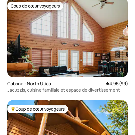
Coup de cœur voyageurs
Coup de cœur voyageurs
Cabane ⋅ North Utica
Évaluation mo
4,95 (99)
Jacuzzis, cuisine familiale et espace de divertissement
Coup de cœur voyageurs
Coups de cœur voyageurs les plus appréciés