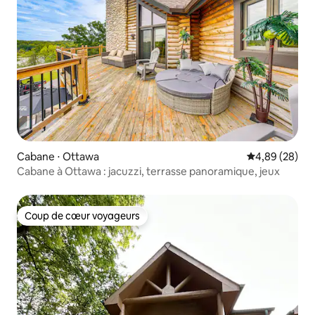
Cabane ⋅ Ottawa
Évaluation mo
4,89 (28)
Cabane à Ottawa : jacuzzi, terrasse panoramique, jeux
Coup de cœur voyageurs
Coup de cœur voyageurs