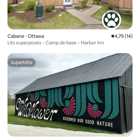
Cabane ⋅ Ottawa
Évaluation mo
4,79 (14)
Lits superposés – Camp de base – Harbor Inn
Superhôte
Superhôte