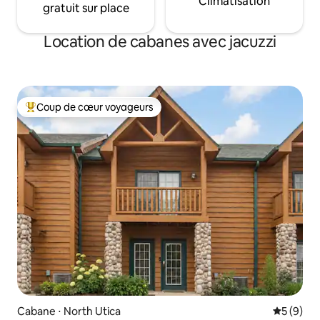
Climatisation
gratuit sur place
Location de cabanes avec jacuzzi
Coup de cœur voyageurs
Coups de cœur voyageurs les plus appréciés
Cabane ⋅ North Utica
Évaluatio
5 (9)