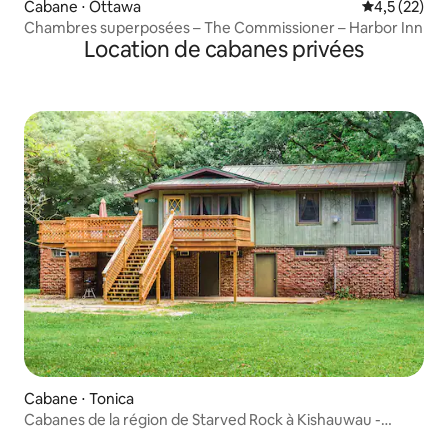
Cabane ⋅ Ottawa
Évaluation m
4,5 (22)
Chambres superposées – The Commissioner – Harbor Inn
Location de cabanes privées
Cabane ⋅ Tonica
Cabanes de la région de Starved Rock à Kishauwau -
Cabane à jacuzzi romantique (Jack's Deluxe) pour 2