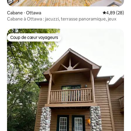
Cabane ⋅ Ottawa
Évaluation mo
4,89 (28)
Cabane à Ottawa : jacuzzi, terrasse panoramique, jeux
Coup de cœur voyageurs
Coup de cœur voyageurs