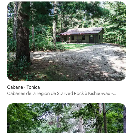
Cabane ⋅ Tonica
Cabanes de la région de Starved Rock à Kishauwau -
Cabane romantique avec jacuzzi (Pines) pour 2, pas
d'enfants, pas de chiens