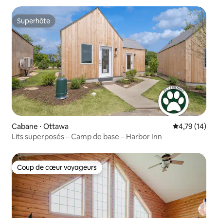
Superhôte
Superhôte
Cabane ⋅ Ottawa
Évaluation mo
4,79 (14)
Lits superposés – Camp de base – Harbor Inn
Coup de cœur voyageurs
Coup de cœur voyageurs