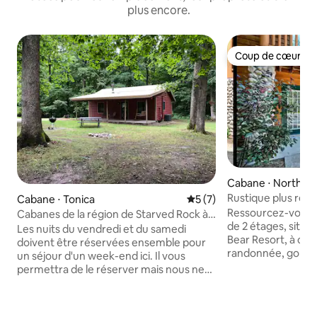
plus encore.
Coup de cœur vo
Coup de cœur vo
Cabane ⋅ North Ut
Rustique plus réce
Cabane ⋅ Tonica
Évaluation moyenne sur la 
5 (7)
Starved Rock, 7 pe
Ressourcez-vous da
Cabanes de la région de Starved Rock à
de 2 étages, situ
Kishauwau — Cabane romantique avec
Les nuits du vendredi et du samedi
Bear Resort, à côté
jacuzzi (Apache) pour 2, pas d'enfants,
doivent être réservées ensemble pour
randonnée, golf, p
pas de chiens
un séjour d'un week-end ici. Il vous
Chicago) Nouveaux
permettra de le réserver mais nous ne
inoxydable, buand
pourrons pas vous accueillir car nous
d'accueil : 7 per
n'autorisons tout simplement pas les
principale : lit king
arrivées ou les départs le samedi. Airbnb