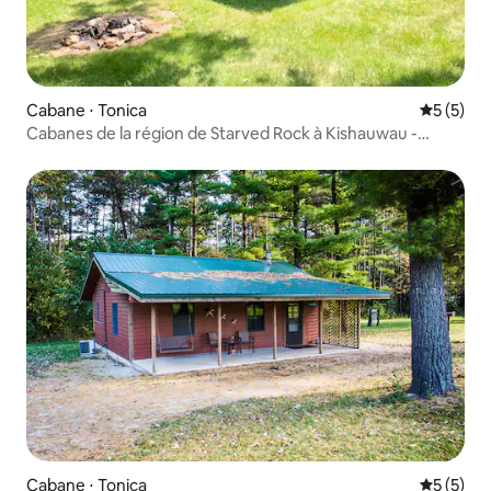
Cabane ⋅ Tonica
Évaluatio
5 (5)
Cabanes de la région de Starved Rock à Kishauwau -
Cabane (Winnebago) acceptant les chiens avec jacuzzi
pour 3 adultes ou 2 adultes/2 enfants
Cabane ⋅ Tonica
Évaluatio
5 (5)