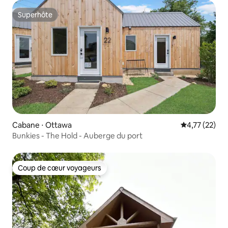
Superhôte
Superhôte
Cabane ⋅ Ottawa
Évaluation mo
4,77 (22)
Bunkies - The Hold - Auberge du port
Coup de cœur voyageurs
Coup de cœur voyageurs