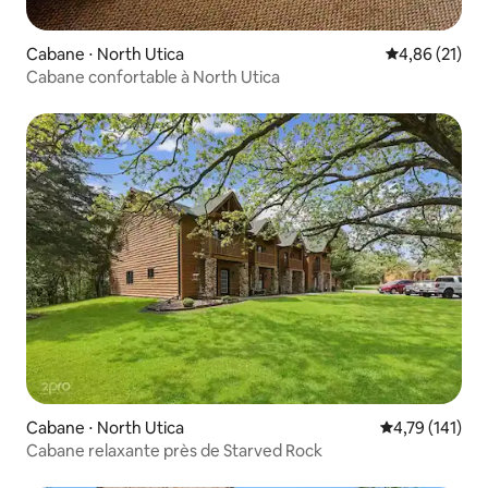
Cabane ⋅ North Utica
Évaluation mo
4,86 (21)
Cabane confortable à North Utica
Cabane ⋅ North Utica
Évaluation moy
4,79 (141)
Cabane relaxante près de Starved Rock