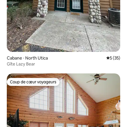
Cabane ⋅ North Utica
Évaluation
5 (35)
Gîte Lazy Bear
Coup de cœur voyageurs
Coup de cœur voyageurs