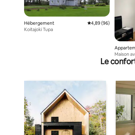
Hébergement
Évaluation moyenne sur
4,89 (96)
Koitajoki Tupa
Apparte
Maison av
Le confor