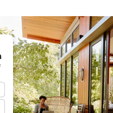
a
z
hes vers le haut et vers le bas pour les parcourir ou en appuyant et en fai