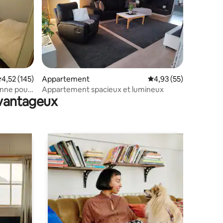
taires : 4,83 sur 5
valuation moyenne sur la base de 145 commentaires : 4,52 sur 5
4,52 (145)
Appartement
Évaluation moyenne su
4,93 (55)
enne pour
Appartement spacieux et lumineux
avantageux