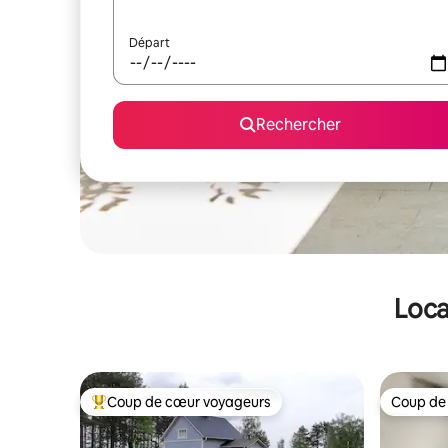
Départ
Rechercher
Loca
Coup de cœur voyageurs
Coup de
Coups de cœur voyageurs les plus appréciés
Coup de