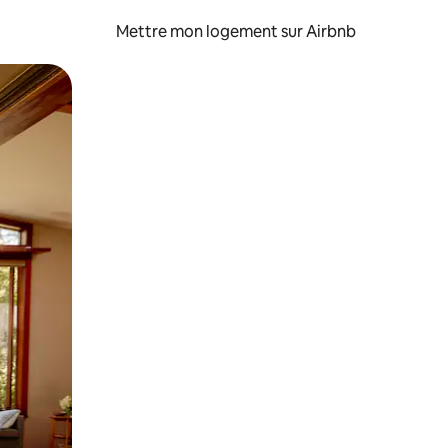
Mettre mon logement sur Airbnb
sant glisser.