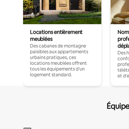
Locations entièrement
Noma
meublées
prof
dépl
Des cabanes de montagne
paisibles aux appartements
Des 
urbains pratiques, ces
confo
locations meublées offrent
profe
tous les équipements d'un
télét
logement standard.
et d'
Équipe