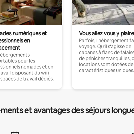
des numériques et
Vous allez vous y plaire
essionnels en
Parfois, l'hébergement fai
voyage. Qu'il s'agisse de
acement
cabanes à flanc de falais
hébergements
de péniches tranquilles, 
rtables pour les
locations sont dotées de
ssionnels nomades et en
caractéristiques uniques
ravail disposant du wifi
espaces de travail dédiés.
ments et avantages des séjours longu