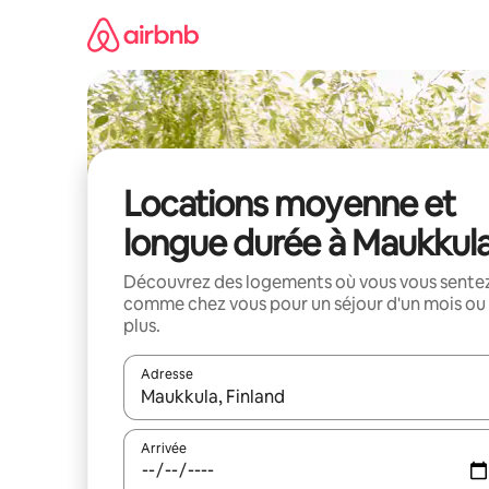
Aller
directement
au
contenu
Locations moyenne et
longue durée à Maukkul
Découvrez des logements où vous vous sente
comme chez vous pour un séjour d'un mois ou
plus.
Adresse
Lorsque les résultats s'affichent, utilisez les flèc
Arrivée