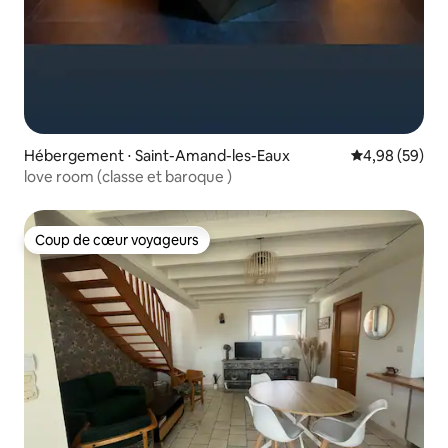
Hébergement ⋅ Saint-Amand-les-Eaux
Évaluation mo
4,98 (59)
love room (classe et baroque )
Coup de cœur voyageurs
Coup de cœur voyageurs