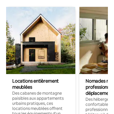
Locations entièrement
Nomades num
meublées
professionnel
déplacement
Des cabanes de montagne
paisibles aux appartements
Des hébergem
urbains pratiques, ces
confortables p
locations meublées offrent
professionnels
tous les équipements d'un