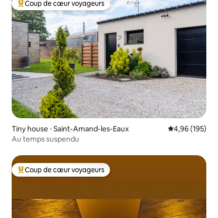
Coup de cœur voyageurs
Coups de cœur voyageurs les plus appréciés
Tiny house ⋅ Saint-Amand-les-Eaux
Évaluation moy
4,96 (195)
Au temps suspendu
Coup de cœur voyageurs
Coups de cœur voyageurs les plus appréciés