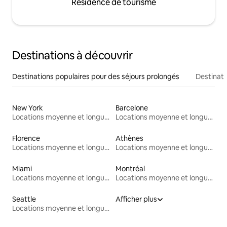
Résidence de tourisme
Destinations à découvrir
Destinations populaires pour des séjours prolongés
Destinati
New York
Barcelone
Locations moyenne et longue durée
Locations moyenne et longue durée
Florence
Athènes
Locations moyenne et longue durée
Locations moyenne et longue durée
Miami
Montréal
Locations moyenne et longue durée
Locations moyenne et longue durée
Seattle
Afficher plus
Locations moyenne et longue durée