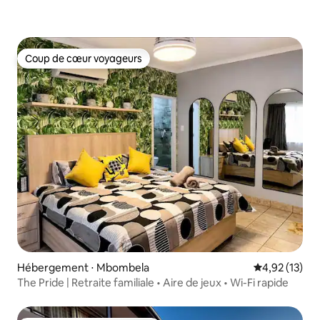
Coup de cœur voyageurs
Coup de cœur voyageurs
Hébergement ⋅ Mbombela
Évaluation mo
4,92 (13)
The Pride | Retraite familiale • Aire de jeux • Wi-Fi rapide