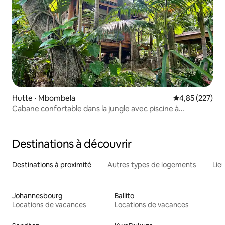
Hutte ⋅ Mbombela
Évaluation moy
4,85 (227)
Cabane confortable dans la jungle avec piscine à
débordement - Unité 5
Destinations à découvrir
Destinations à proximité
Autres types de logements
Lie
Johannesbourg
Ballito
Locations de vacances
Locations de vacances