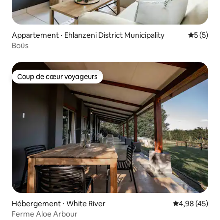
Appartement ⋅ Ehlanzeni District Municipality
Évaluatio
5 (5)
Boüs
Coup de cœur voyageurs
Coup de cœur voyageurs
Hébergement ⋅ White River
Évaluation mo
4,98 (45)
Ferme Aloe Arbour