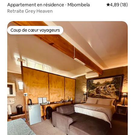
Appartement en résidence ⋅ Mbombela
Évaluation mo
4,89 (18)
Retraite Grey Heaven
Coup de cœur voyageurs
Coup de cœur voyageurs