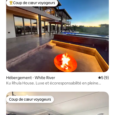
Coup de cœur voyageurs
Coups de cœur voyageurs les plus appréciés
Hébergement ⋅ White River
Évaluatio
5 (9)
Ku Rhula House. Luxe et écoresponsabilité en pleine
nature
Coup de cœur voyageurs
Coup de cœur voyageurs