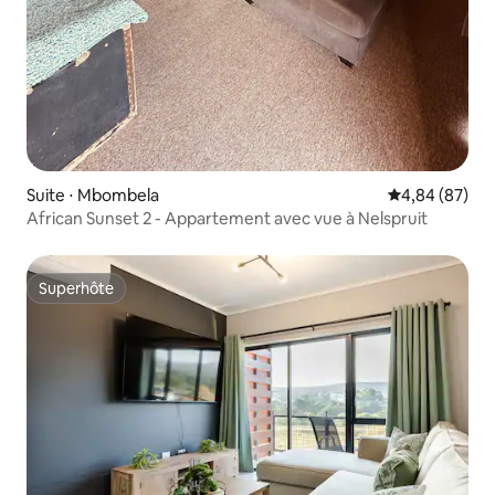
Suite ⋅ Mbombela
Évaluation mo
4,84 (87)
African Sunset 2 - Appartement avec vue à Nelspruit
Superhôte
Superhôte