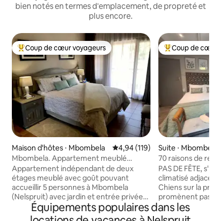
bien notés en termes d'emplacement, de propreté et
plus encore.
Coup de cœur voyageurs
Coup de cœur 
Coups de cœur voyageurs les plus appréciés
Coups de cœur vo
Maison d'hôtes ⋅ Mbombela
Évaluation moyenne sur la base 
4,94 (119)
Suite ⋅ Mbombela
Mbombela. Appartement meublé
70 raisons de rest
confortable | 5 couchages.
Appartement indépendant de deux
PAS DE FÊTE, s'il vo
étages meublé avec goût pouvant
climatisé adjacent 
accueillir 5 personnes à Mbombela
Chiens sur la propr
(Nelspruit) avec jardin et entrée privée
promènent pas lib
Équipements populaires dans les
adjacente à la maison familiale. Veuillez
promènent librement. C.B.D, g
noter que « le logement entier » signifie
centre commercial
locations de vacances à Nelspruit