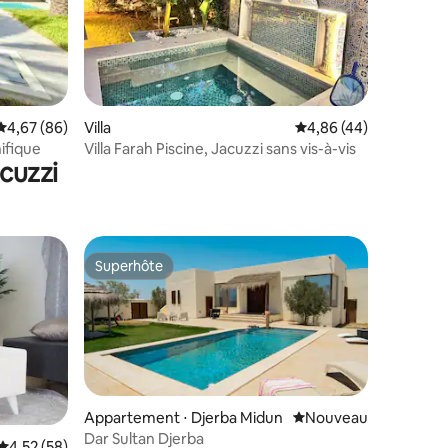
mmentaires : 5 sur 5
Évaluation moyenne sur la base de 86 commentaires : 4,67 sur 5
4,67 (86)
Villa
Évaluation moyenne su
4,86 (44)
ifique
Villa Farah Piscine, Jacuzzi sans vis-à-vis
cuzzi
Superhôte
Superhôte
Appartement ⋅ Djerba Midun
Nouvel hébergement
Nouveau
Dar Sultan Djerba
Évaluation moyenne sur la base de 58 commentaires : 4,52 sur 5
4,52 (58)