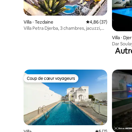
Villa ⋅ Tezdaine
Évaluation moyenne sur
4,86 (37)
Villa Petra Djerba, 3 chambres, jacuzzi,
piscine
Villa ⋅ Dje
Dar Soul
Autr
Tunisie
Coup de cœur voyageurs
Coup de cœur voyageurs
Villa
Évaluation moyenn
5 (7)