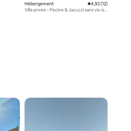
Hébergement
Évaluation moyenne su
4,92 (12)
Villa privée • Piscine & Jacuzzi sans vis-à-
vis
ntaires : 4,86 sur 5