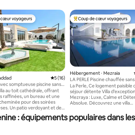
 cœur voyageurs
Coup de cœur voyageurs
 cœur voyageurs
Coups de cœur voyageurs les p
Hébergement ⋅ Mezraia
 Haddad
Évaluation moyenne sur la base de 16 co
5 (16)
LA PERLE Piscine chauffée sans vis à vis,3
 la base de 38 commentaires : 4,89 sur 5
 avec somptueuse piscine sans
suites
La Perle, Ce logement paisible offre un
lla au toit cathédrale, offrant
séjour détente Villa d’exception
es raffinées, un bureau et une
Mezraya : Luxe, Calme et Détente
cheminée pour des soirées
Absolue. Découvrez une villa
ses. Un patio verdoyant et des
somptueuse de 300m², nichée
raditionnelles insufflent un
d’un domaine privé de 6000m²,
ne : équipements populaires dans les 
thentique djerbien. À
entièrement clôturé et sécuris
ur, profitez d’une immense
Véritable havre de paix, cette 
’un jacuzzi (non chauffé), d’un
allie prestige et confort absolu