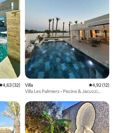
ntaires : 4,67 sur 5
Évaluation moyenne sur la base de 32 commentaires : 4,63 sur 5
4,63 (32)
Villa
Évaluation moyenne su
4,92 (12)
Villa Les Palmiers • Piscine & Jacuzzi
privés •