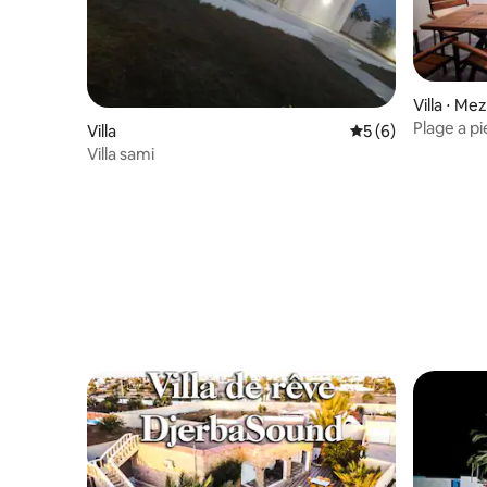
Villa ⋅ Me
Plage a pi
Villa
Évaluation moyenn
5 (6)
Villa sami