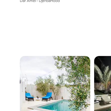
Dar Amel - DjerbaHood