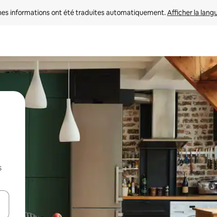
nes informations ont été traduites automatiquement. 
Afficher la lang
s
hes vers le haut et vers le bas pour les parcourir ou en appuyant et en fai