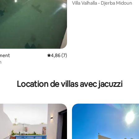
Villa Valhalla - Djerba Midoun
ment
Évaluation moyenne sur la base de 7 comme
4,86 (7)
n
ur la base de 3 commentaires : 4,67 sur 5
Location de villas avec jacuzzi