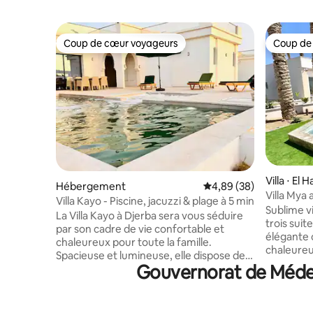
Coup de cœur voyageurs
Coup de
Coup de cœur voyageurs
Coup de
Villa ⋅ El
Hébergement
Évaluation moyenne sur
4,89 (38)
Villa Mya
Villa Kayo - Piscine, jacuzzi & plage à 5 min
vis à vis
Sublime vi
La Villa Kayo à Djerba sera vous séduire
trois suit
par son cadre de vie confortable et
élégante 
chaleureux pour toute la famille.
chaleureu
Spacieuse et lumineuse, elle dispose de 3
poteries t
Gouvernorat de Médeni
chambres dont une suite parentale, d’un
charme au
grand salon convivial, d’une cuisine
l’extérie
entièrement équipée et d'une belle
piscine, d
terrasse aménagée avec piscine sans vis-