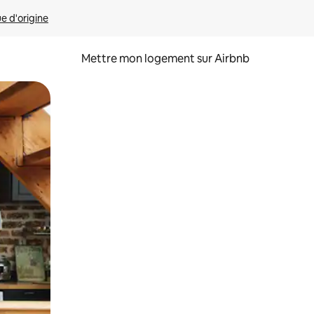
ue d'origine
Mettre mon logement sur Airbnb
sant glisser.