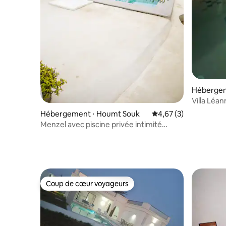
Héberge
Villa Léan
Hébergement ⋅ Houmt Souk
Évaluation moyenne s
4,67 (3)
Menzel avec piscine privée intimité
totale
Coup de cœur voyageurs
Coup de cœur voyageurs