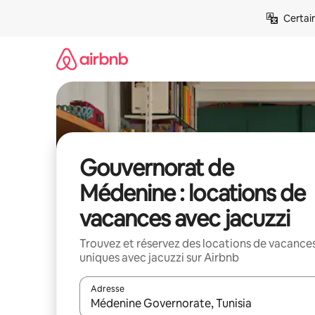
Aller
Certai
directement
au
contenu
Gouvernorat de
Médenine : locations de
vacances avec jacuzzi
Trouvez et réservez des locations de vacance
uniques avec jacuzzi sur Airbnb
Adresse
Lorsque les résultats s'affichent, utilisez les flèc