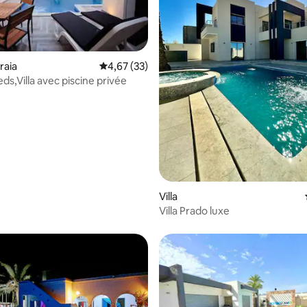
zraia
Évaluation moyenne sur la base de 33 comme
4,67 (33)
eds,Villa avec piscine privée
e sur la base de 6 commentaires : 5 sur 5
Villa
Villa Prado luxe