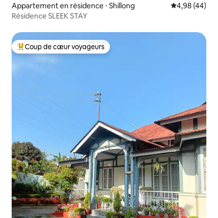
Appartement en résidence ⋅ Shillong
Évaluation mo
4,98 (44)
Résidence SLEEK STAY
Coup de cœur voyageurs
Coups de cœur voyageurs les plus appréciés