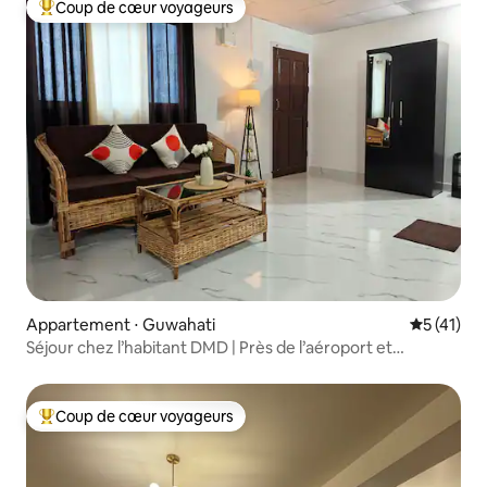
Coup de cœur voyageurs
Coups de cœur voyageurs les plus appréciés
Appartement ⋅ Guwahati
Évaluation
5 (41)
Séjour chez l’habitant DMD | Près de l’aéroport et
d’iON Digital | Wi-Fi
Coup de cœur voyageurs
Coups de cœur voyageurs les plus appréciés