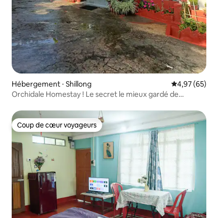
Hébergement ⋅ Shillong
Évaluation mo
4,97 (65)
Orchidale Homestay ! Le secret le mieux gardé de
Shillong !
Coup de cœur voyageurs
Coup de cœur voyageurs