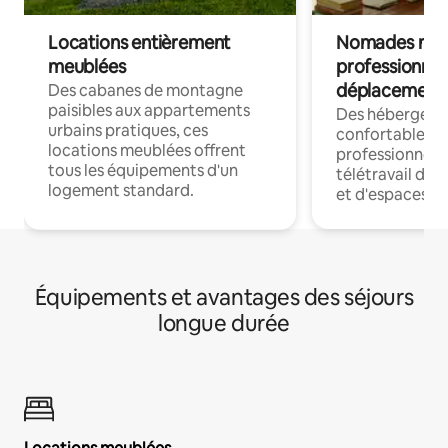
Locations entièrement
Nomades num
meublées
professionnel
déplacement
Des cabanes de montagne
paisibles aux appartements
Des hébergem
urbains pratiques, ces
confortables p
locations meublées offrent
professionnels
tous les équipements d'un
télétravail dis
logement standard.
et d'espaces de
Équipements et avantages des séjours
longue durée