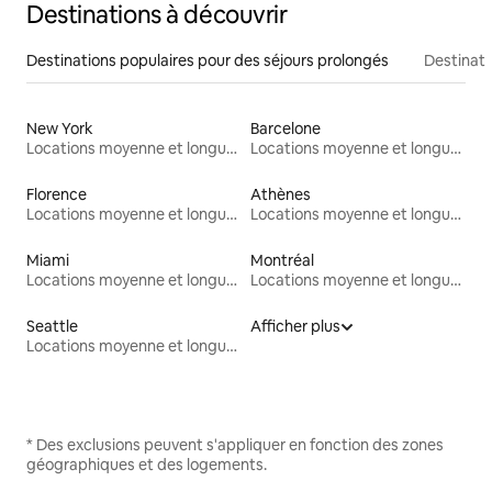
Destinations à découvrir
Destinations populaires pour des séjours prolongés
Destinati
New York
Barcelone
Locations moyenne et longue durée
Locations moyenne et longue durée
Florence
Athènes
Locations moyenne et longue durée
Locations moyenne et longue durée
Miami
Montréal
Locations moyenne et longue durée
Locations moyenne et longue durée
Seattle
Afficher plus
Locations moyenne et longue durée
* Des exclusions peuvent s'appliquer en fonction des zones
géographiques et des logements.