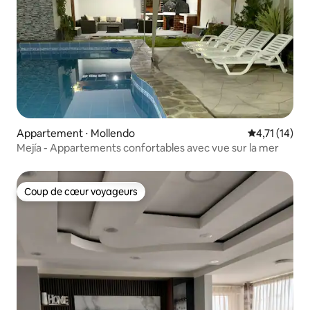
Appartement ⋅ Mollendo
Évaluation m
4,71 (14)
Mejía - Appartements confortables avec vue sur la mer
Coup de cœur voyageurs
Coup de cœur voyageurs