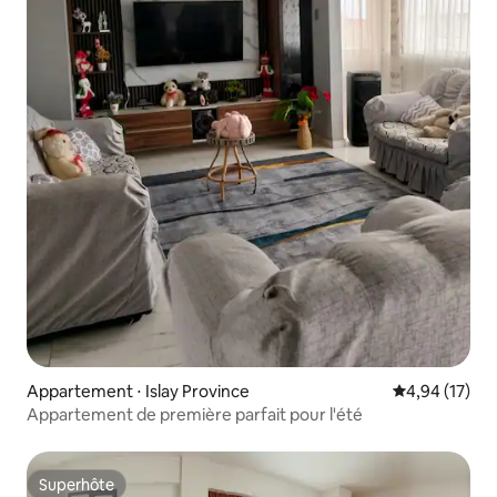
Appartement ⋅ Islay Province
Évaluation mo
4,94 (17)
Appartement de première parfait pour l'été
Superhôte
Superhôte