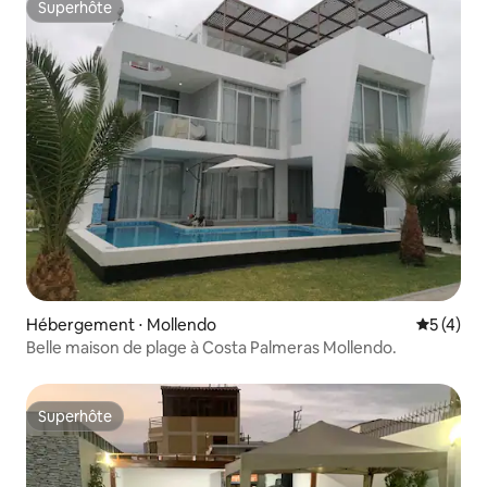
Superhôte
Superhôte
Hébergement ⋅ Mollendo
Évaluatio
5 (4)
Belle maison de plage à Costa Palmeras Mollendo.
Superhôte
Superhôte