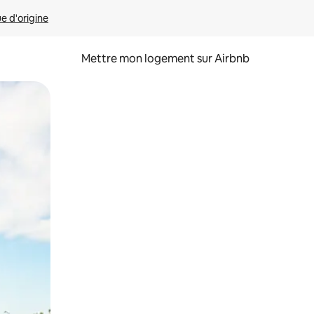
ue d'origine
Mettre mon logement sur Airbnb
sant glisser.