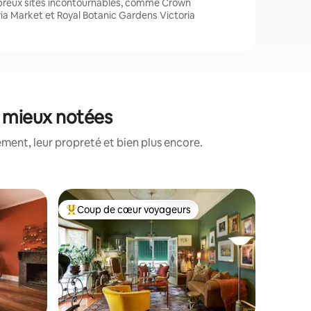
breux sites incontournables, comme Crown
ia Market et Royal Botanic Gardens Victoria
s mieux notées
ment, leur propreté et bien plus encore.
Chambre 
Coup de cœur voyageurs
Coup
Coups de cœur voyageurs les plus appréciés
Coups d
Retraite
baie à Bl
À 1 km à pied 
privé/cal
Champagn
l'arrivée
bord de ba
personne