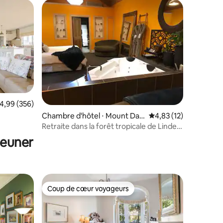
lus appréciés
taires : 4,84 sur 5
valuation moyenne sur la base de 356 commentaires : 4,99 sur 5
4,99 (356)
Chambre d'hôtel ⋅ Mount Dan
Évaluation moyenne su
4,83 (12)
denong
Retraite dans la forêt tropicale de Linden
Gardens - Suite Galerie
jeuner
Coup de cœur voyageurs
lus appréciés
Coup de cœur voyageurs