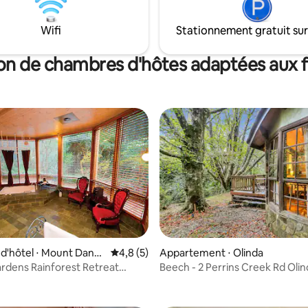
Wifi
Stationnement gratuit sur
on de chambres d'hôtes adaptées aux f
d'hôtel ⋅ Mount Dand
Évaluation moyenne sur la base de 5 comm
4,8 (5)
Appartement ⋅ Olinda
rdens Rainforest Retreat
Beech - 2 Perrins Creek Rd Oli
r la base de 74 commentaires : 4,92 sur 5
y Tower