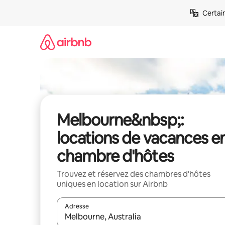
Aller
Certai
directement
au
contenu
Melbourne&nbsp;:
locations de vacances e
chambre d'hôtes
Trouvez et réservez des chambres d'hôtes
uniques en location sur Airbnb
Adresse
Lorsque les résultats s'affichent, utilisez les flèc