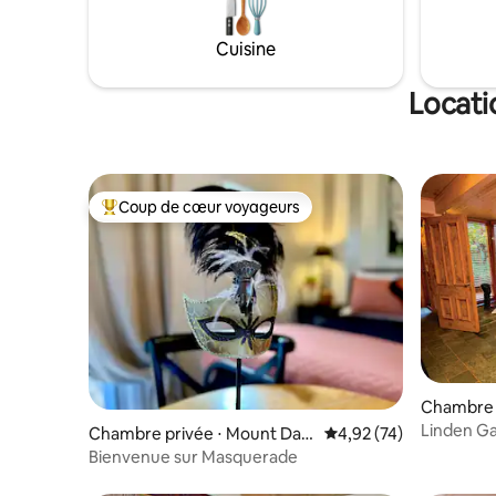
Cuisine
Locati
Coup de cœur voyageurs
Coups de cœur voyageurs les plus appréciés
Chambre 
enong
Linden Ga
Chambre privée ⋅ Mount Dan
Évaluation moyenne su
4,92 (74)
Sanctuar
denong
Bienvenue sur Masquerade