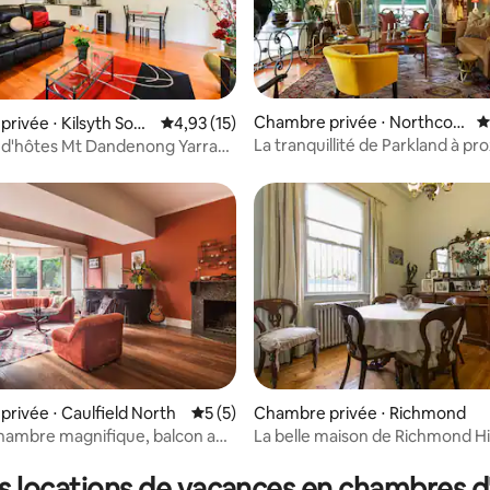
e sur la base de 8 commentaires : 5 sur 5
Chambre privée ⋅ Northcot
É
rivée ⋅ Kilsyth Sout
Évaluation moyenne sur la base de 15 comme
4,93 (15)
e
La tranquillité de Parkland à prox
d'hôtes Mt Dandenong Yarra
ville
sur la base de 219 commentaires : 5 sur 5
rivée ⋅ Caulfield North
Évaluation moyenne sur la base de 5 co
5 (5)
Chambre privée ⋅ Richmond
hambre magnifique, balcon au
La belle maison de Richmond Hil
 soleil, salle de méditation
coin
s locations de vacances en chambres d