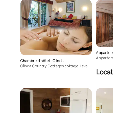
Apparteme
Apparteme
Chambre d'hôtel ⋅ Olinda
niché dan
Olinda Country Cottages cottage 1 avec
Locat
vue sur le jardin