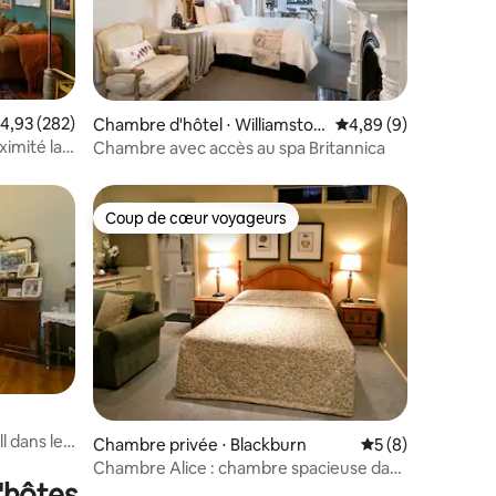
valuation moyenne sur la base de 282 commentaires : 4,93 sur 5
4,93 (282)
ntaires : 4,93 sur 5
Chambre d'hôtel ⋅ Williamstow
Évaluation moyenne s
4,89 (9)
n
imité la
Chambre avec accès au spa Britannica
Coup de cœur voyageurs
Coup de cœur voyageurs
mmentaires : 5 sur 5
l dans le
Chambre privée ⋅ Blackburn
Évaluation moyenn
5 (8)
Chambre Alice : chambre spacieuse dans
'hôtes
un jardin