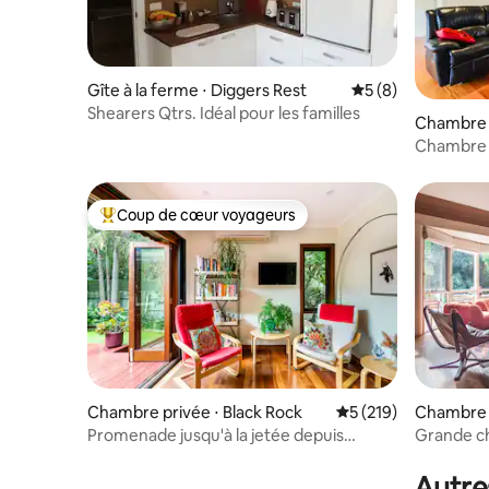
Gîte à la ferme ⋅ Diggers Rest
Évaluation moyenn
5 (8)
Shearers Qtrs. Idéal pour les familles
Chambre p
h
Chambre 
Ranges
Coup de cœur voyageurs
Coups de cœur voyageurs les plus appréciés
Chambre privée ⋅ Black Rock
Évaluation moyenne 
5 (219)
Chambre p
Promenade jusqu'à la jetée depuis
Grande c
Bayside Beach Getaway avec salle de
coucher du
bain privée
Autre