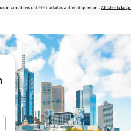
nes informations ont été traduites automatiquement. 
Afficher la lang
n
hes vers le haut et vers le bas pour les parcourir ou en appuyant et en fai