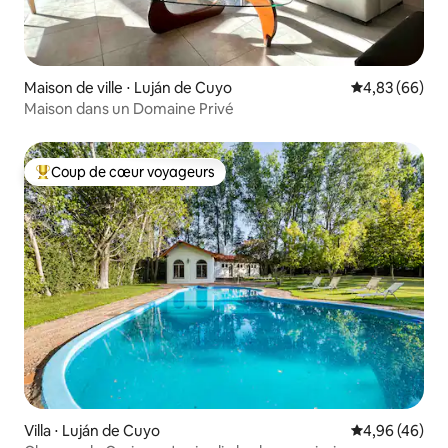
Maison de ville ⋅ Luján de Cuyo
Évaluation mo
4,83 (66)
Maison dans un Domaine Privé
Coup de cœur voyageurs
Coups de cœur voyageurs les plus appréciés
Villa ⋅ Luján de Cuyo
Évaluation mo
4,96 (46)