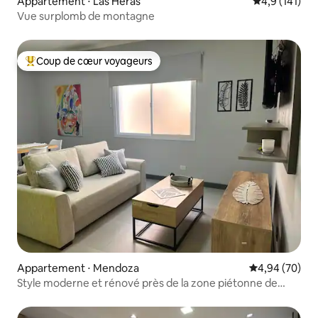
Appartement ⋅ Las Heras
Évaluation mo
4,9 (141)
Vue surplomb de montagne
Coup de cœur voyageurs
Coups de cœur voyageurs les plus appréciés
Appartement ⋅ Mendoza
Évaluation mo
4,94 (70)
Style moderne et rénové près de la zone piétonne de
Mendoza