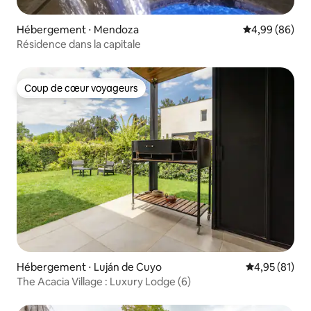
Hébergement ⋅ Mendoza
Évaluation mo
4,99 (86)
Résidence dans la capitale
Coup de cœur voyageurs
Coup de cœur voyageurs
Hébergement ⋅ Luján de Cuyo
Évaluation mo
4,95 (81)
The Acacia Village : Luxury Lodge (6)