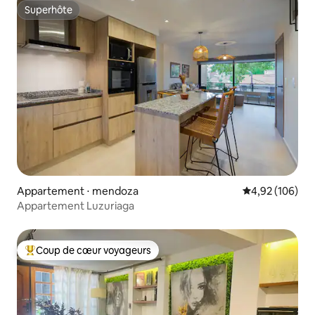
Superhôte
Superhôte
Appartement ⋅ mendoza
Évaluation moy
4,92 (106)
Appartement Luzuriaga
Coup de cœur voyageurs
Coups de cœur voyageurs les plus appréciés