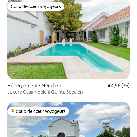
Coup de cœur voyageurs
Coup de cœur voyageurs
Hébergement ⋅ Mendoza
Évaluation mo
4,96 (76)
Luxury Casa Noble à Quinta Sección
Coup de cœur voyageurs
Coups de cœur voyageurs les plus appréciés