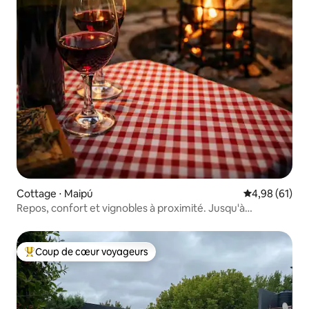
Cottage ⋅ Maipú
Évaluation mo
4,98 (61)
Repos, confort et vignobles à proximité. Jusqu'à
6 personnes.
Coup de cœur voyageurs
Coups de cœur voyageurs les plus appréciés