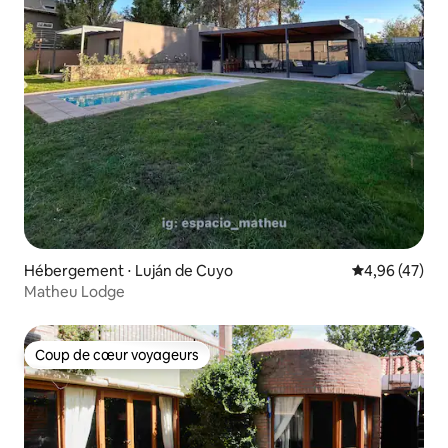
Hébergement ⋅ Luján de Cuyo
Évaluation mo
4,96 (47)
Matheu Lodge
Coup de cœur voyageurs
Coup de cœur voyageurs