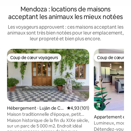
Mendoza : locations de maisons
acceptant les animaux les mieux notées
Les voyageurs approuvent : ces maisons acceptant les
animaux sont très bien notées pour leur emplacement,
leur propreté et bien plus encore.
Coup de cœur voyageurs
Coup de cœur vo
Coup de cœur voyageurs
Coup de cœur vo
Hébergement ⋅ Luján de Cu
Évaluation moyenne sur la base 
4,93 (101)
yo
Maison traditionnelle d'époque, petit
Appartement en r
déjeuner en option
Maison historique de la fin du XIXe siècle,
⋅ Mendoza
Lumineux, modern
sur un parc de 5 000 m2. Endroit idéal
avec balcon et 2 
Détendez-vous da