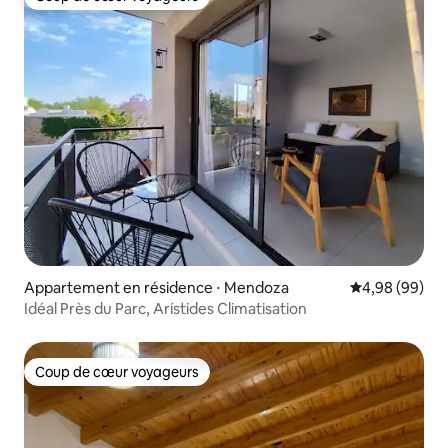
Coup de cœur voyageurs
Appartement en résidence ⋅ Mendoza
Évaluation mo
4,98 (99)
Idéal Près du Parc, Arístides Climatisation
Coup de cœur voyageurs
Coup de cœur voyageurs