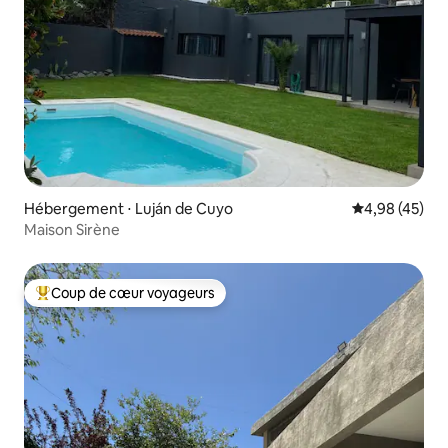
Hébergement ⋅ Luján de Cuyo
Évaluation mo
4,98 (45)
Maison Sirène
Coup de cœur voyageurs
Coups de cœur voyageurs les plus appréciés