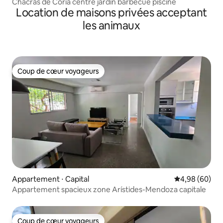
Chacras de Coria centre jardin barbecue piscine
Location de maisons privées acceptant
les animaux
Coup de cœur voyageurs
Coup de cœur voyageurs
Appartement ⋅ Capital
Évaluation mo
4,98 (60)
Appartement spacieux zone Arístides-Mendoza capitale
Coup de cœur voyageurs