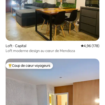
Loft ⋅ Capital
Évaluation moy
4,96 (178)
Loft moderne design au cœur de Mendoza
Coup de cœur voyageurs
Coups de cœur voyageurs les plus appréciés