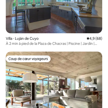
Villa ⋅ Luján de Cuyo
Évaluation m
4,9 (68)
À 2 min à pied de la Plaza de Chacras | Piscine | Jardin |
Barbecue
Coup de cœur voyageurs
Coup de cœur voyageurs