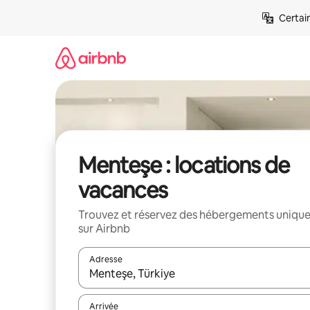
Aller
Certai
directement
au
contenu
Menteşe : locations de
vacances
Trouvez et réservez des hébergements uniqu
sur Airbnb
Adresse
Lorsque les résultats s'affichent, utilisez les flèc
Arrivée