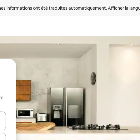
nes informations ont été traduites automatiquement. 
Afficher la lang
es
hes vers le haut et vers le bas pour les parcourir ou en appuyant et en fai