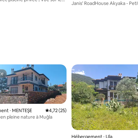
Janis' RoadHouse Akyaka - Pet
t Gökova
te
te
ent ⋅ MENTEŞE
Évaluation moyenne sur la base de 25 comme
4,72 (25)
en pleine nature à Muğla
Hébergement ⋅ Ula