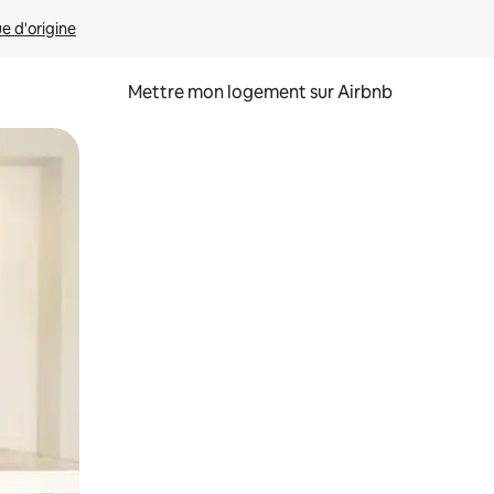
ue d'origine
Mettre mon logement sur Airbnb
sant glisser.