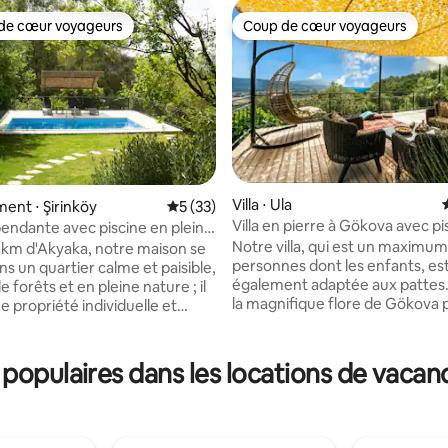
de cœur voyageurs
Coup de cœur voyageurs
 cœur voyageurs les plus appréciés
Coup de cœur voyageurs
Villa ⋅ Ula
nt ⋅ Şirinköy
Évaluation moyenne sur la base de 33 co
5 (33)
Villa en pierre à Gökova avec pi
épendante avec piscine en pleine
la base de 169 commentaires : 4,95 sur 5
privée et vue sur la mer
Akyaka
Notre villa, qui est un maximum
7 km d'Akyaka, notre maison se
personnes dont les enfants, es
s un quartier calme et paisible,
également adaptée aux pattes.
 forêts et en pleine nature ; il
la magnifique flore de Gökova p
ne propriété individuelle et
précède, vous commencez le l
onçue avec des détails en pierre
soleil à gauche depuis les pins e
 est
terminez le coucher de soleil d
vec de l'herbe, diverses
opulaires dans les locations de vaca
de Gökova. Calme et tranquilli
 des arbres, et il a une
dans la nature au milieu des c
 de 2 000 mètres carrés. À
Idéal pour entrer dans votre pi
e de kitesurf, Ce bien et sa
privée et passer un moment pai
relèvent de la responsabilité