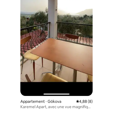
Appartement ⋅ Gökova
Évaluation moyenne su
4,88 (8)
Karemel Apart, avec une vue magnifique
sur la mer et la nature