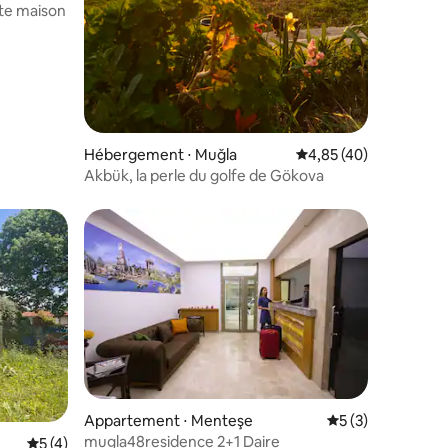
ite maison
Hébergement ⋅ Muğla
Évaluation moyenne su
4,85 (40)
Akbük, la perle du golfe de Gökova
ntaires : 4,72 sur 5
Appartement ⋅ Menteşe
Évaluation moyenn
5 (3)
mugla48residence 2+1 Daire
Évaluation moyenne sur la base de 4 commentaires : 5 sur 5
5 (4)