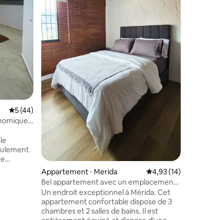
✔️Confor
ntaires : 4,95 sur 5
✔️ Espace
stable (
✔️Lingerie ✔️2 places de parking en
sol ✔️Surv
✔️Climat
✔️Emplac
centre d
TÉLÉPHÉR
Metropol
Évaluation moyenne sur la base de 44 commentaires : 5 sur 5
5 (44)
nomique
le
re
merciaux.
Appartement ⋅ Merida
Évaluation moyenne su
4,93 (14)
t queen,
Bel appartement avec un emplacement
élévision ;
idéal/3 chambres
Un endroit exceptionnel à Mérida. Cet
alon avec
appartement confortable dispose de 3
pée, lave-
chambres et 2 salles de bains. Il est
t Wi-Fi.