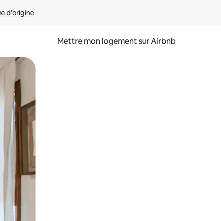
ue d'origine
Mettre mon logement sur Airbnb
sant glisser.