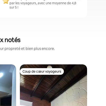
par les voyageurs, avec une moyenne de 4,8
sur 5 !
ux notés
ur propreté et bien plus encore.
Appartem
Coup de cœur voyageurs
Coup
lus appréciés
Coup de cœur voyageurs
Coups d
Belle vue 
exclusive
Un espac
famille o
apparteme
vous ave
Sierra N
chez vous