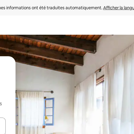
nes informations ont été traduites automatiquement. 
Afficher la lang
s
hes vers le haut et vers le bas pour les parcourir ou en appuyant et en fai