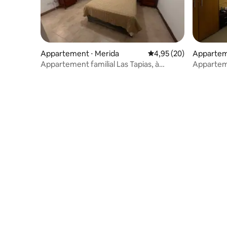
Appartement ⋅ Merida
Évaluation moyenne sur
4,95 (20)
Appartem
Appartement familial Las Tapias, à
Apparteme
proximité du musée
entre le