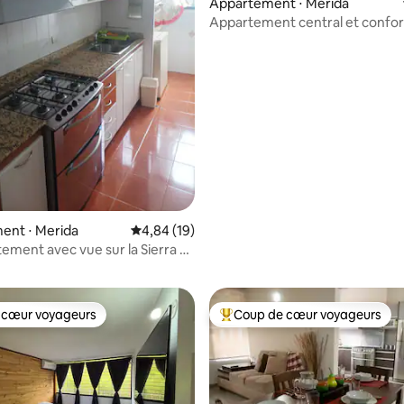
Appartement ⋅ Merida
Appartement central et confor
e sur la base de 8 commentaires : 5 sur 5
ent ⋅ Merida
Évaluation moyenne sur la base de 19 comme
4,84 (19)
tement avec vue sur la Sierra et
 cœur voyageurs
Coup de cœur voyageurs
 cœur voyageurs
Coups de cœur voyageurs les p