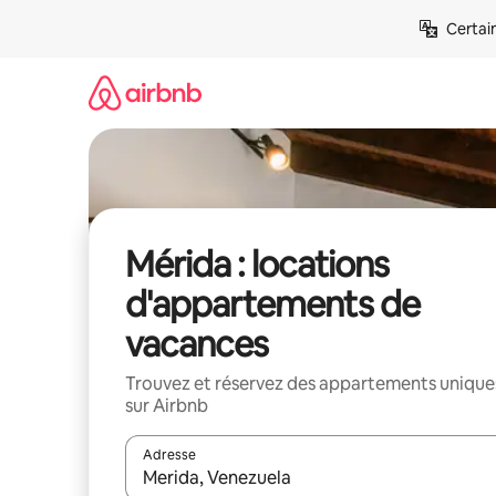
Aller
Certai
directement
au
contenu
Mérida : locations
d'appartements de
vacances
Trouvez et réservez des appartements unique
sur Airbnb
Adresse
Lorsque les résultats s'affichent, utilisez les flèc