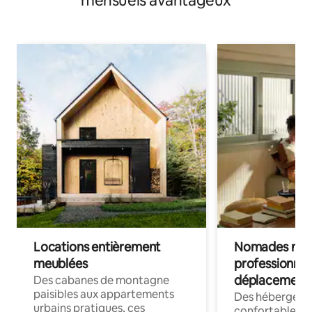
mensuels avantageux
Locations entièrement
Nomades num
meublées
professionnel
déplacement
Des cabanes de montagne
paisibles aux appartements
Des hébergem
urbains pratiques, ces
confortables p