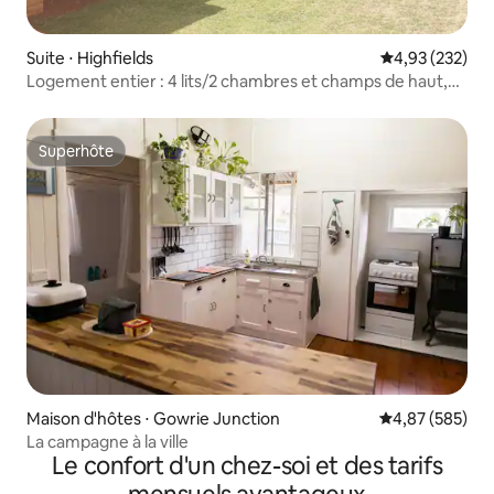
Suite ⋅ Highfields
Évaluation moy
4,93 (232)
Logement entier : 4 lits/2 chambres et champs de haut,
Toowoomba
Superhôte
Superhôte
Maison d'hôtes ⋅ Gowrie Junction
Évaluation moy
4,87 (585)
La campagne à la ville
Le confort d'un chez-soi et des tarifs