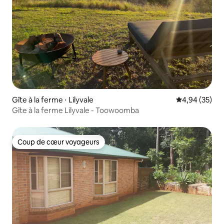
Gîte à la ferme ⋅ Lilyvale
Évaluation mo
4,94 (35)
Gîte à la ferme Lilyvale - Toowoomba
Coup de cœur voyageurs
Coup de cœur voyageurs