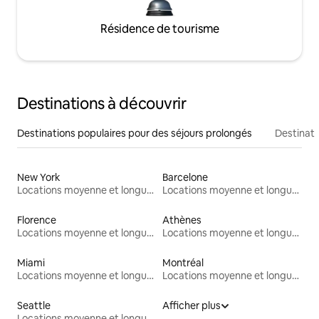
Résidence de tourisme
Destinations à découvrir
Destinations populaires pour des séjours prolongés
Destinati
New York
Barcelone
Locations moyenne et longue durée
Locations moyenne et longue durée
Florence
Athènes
Locations moyenne et longue durée
Locations moyenne et longue durée
Miami
Montréal
Locations moyenne et longue durée
Locations moyenne et longue durée
Seattle
Afficher plus
Locations moyenne et longue durée