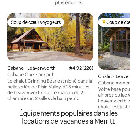
plus encore.
Coup de cœur voyageurs
Coup de cœur 
Coup de cœur voyageurs
Coups de cœur vo
Cabane ⋅ Leavenworth
Évaluation moyenne sur la base 
4,92 (226)
Cabane Ours souriant
Chalet ⋅ Leavenw
Le chalet Grinning Bear est niché dans la
Cabane moderne 
belle vallée de Plain Valley, à 25 minutes
et du lac Wenatc
Votre base pour d
de Leavenworth. Cette maison de 2+
air près du lac We
chambres et 2 salles de bain peut
Leavenworth et de 
facilement accueillir 4 personnes et est
chalet est juste en
située sur 2/3 d'acre. Elle offre une
Équipements populaires dans les
accès au sentier d
cuisine confortable, un jacuzzi, la
Wenatchee. En été, faites de la
locations de vacances à Merritt
climatisation, des planchers de salle de
randonnée, du vélo,
bain chauffés et un grand espace pour
Wenatchee, jouez 
les réunions de famille et les jeux.
ou passez du temps