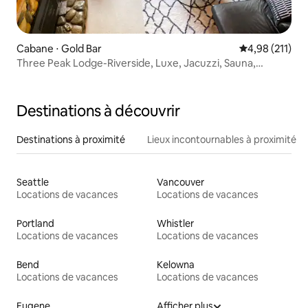
Cabane ⋅ Gold Bar
Évaluation moy
4,98 (211)
Three Peak Lodge-Riverside, Luxe, Jacuzzi, Sauna,
Animaux
Destinations à découvrir
Destinations à proximité
Lieux incontournables à proximité
Seattle
Vancouver
Locations de vacances
Locations de vacances
Portland
Whistler
Locations de vacances
Locations de vacances
Bend
Kelowna
Locations de vacances
Locations de vacances
Eugene
Afficher plus