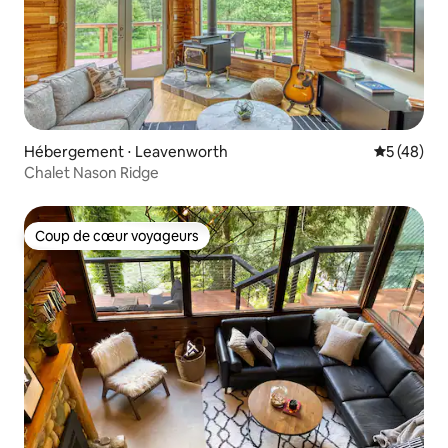
Hébergement ⋅ Leavenworth
Évaluation
5 (48)
Chalet Nason Ridge
Coup de cœur voyageurs
Coup de cœur voyageurs