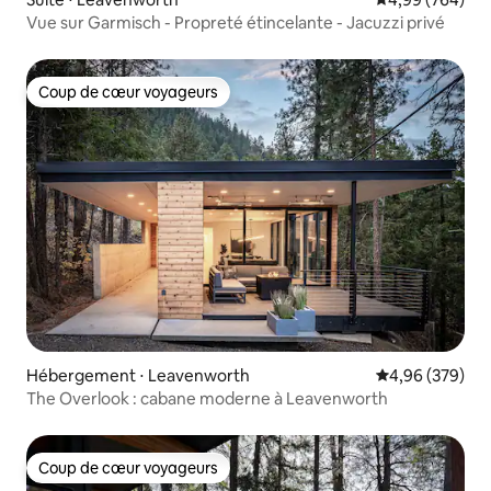
Vue sur Garmisch - Propreté étincelante - Jacuzzi privé
Coup de cœur voyageurs
Coup de cœur voyageurs
Hébergement ⋅ Leavenworth
Évaluation moy
4,96 (379)
The Overlook : cabane moderne à Leavenworth
Coup de cœur voyageurs
Coup de cœur voyageurs