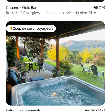
Cabane ⋅ Gold Bar
Évaluation
5 (19)
Retraite à Riverglow – Le luxe au service du bien-être
Coup de cœur voyageurs
Coups de cœur voyageurs les plus appréciés
Suite ⋅ Leavenworth
Évaluation moy
4,99 (764)