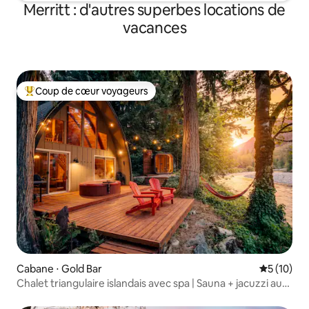
Merritt : d'autres superbes locations de
vacances
Coup de cœur voyageurs
Coups de cœur voyageurs les plus appréciés
Cabane ⋅ Gold Bar
Évaluation
5 (10)
Chalet triangulaire islandais avec spa | Sauna + jacuzzi au
bord de la rivière