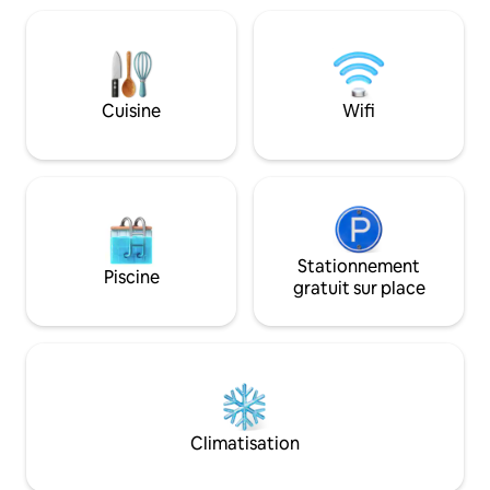
Grinning Bear Cabin vous permet de
d'État. En hiver, faites de la raquette et
vous évader dans le comté de Chelan,
du ski de fond au p
situé entre deux stations de ski, pour
Stevens Pass à 20 
profiter du ski alpin et de fond, du
vers Leavenworth
snowboard, de la randonnée, du vélo de
Bavière. Ensuite, plongez dans le jacuzzi
Cuisine
Wifi
montagne et de route, de la pêche et
et installez-vous
des aventures aquatiques. Le gardien
devant la cheminé
habite à proximité.
Stationnement
Piscine
gratuit sur place
Climatisation