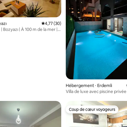
r la base de 8 commentaires : 4,88 sur 5
yazı
Évaluation moyenne sur la base de 30 comme
4,77 (30)
1 | Bozyazı | À 100 m de la mer |
en famille
Hébergement ⋅ Erdemli
Villa de luxe avec piscine privée
Coup de cœur voyageurs
Coup de cœur voyageurs