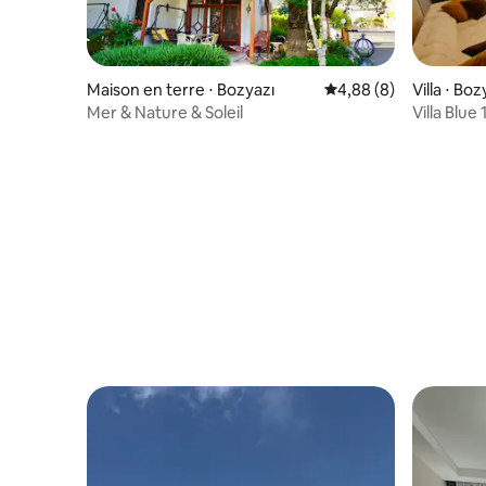
Maison en terre ⋅ Bozyazı
Évaluation moyenne su
4,88 (8)
Villa ⋅ Boz
Mer & Nature & Soleil
Villa Blue 
Vacances 