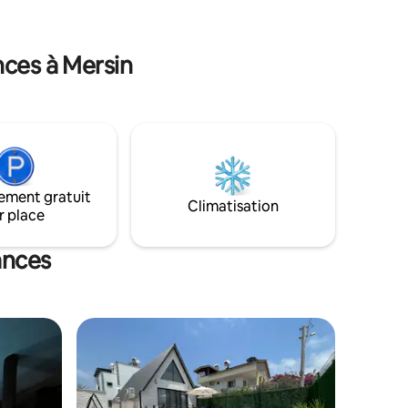
e
grotte de Dilek (Astım), Narlıkuyu, Adam
Kayaları, Uzuncaburç, Kanlıdivane. C'est
et des
avec plaisir que je vous accueillerai, vous,
nces à Mersin
nos précieux invités, avec notre concept
ns du
renouvelé. Cordialement 🌸
ement gratuit
Climatisation
r place
ances