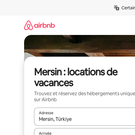
Aller
Certai
directement
au
contenu
Mersin : locations de
vacances
Trouvez et réservez des hébergements uniqu
sur Airbnb
Adresse
Lorsque les résultats s'affichent, utilisez les flèc
Arrivée