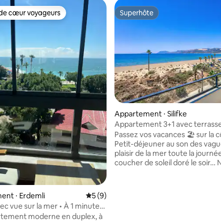
de cœur voyageurs
Superhôte
 cœur voyageurs les plus appréciés
Superhôte
r la base de 43 commentaires : 4,93 sur 5
Appartement ⋅ Silifke
Appartement 3+1 avec terrasse
sur la mer
Passez vos vacances 🏖️ sur la c
Petit-déjeuner au son des vague
plaisir de la mer toute la journée
coucher de soleil doré le soir…
attendons tous dans notre mai
vacances 3+1 en bord de mer ! Qu'est-ce
qui ✨ vous attend ? • 3 chambres
ent ⋅ Erdemli
Évaluation moyenne sur la base de 9 co
5 (9)
spacieuses, salon confortable • Vue sur la
ec vue sur la mer • À 1 minute
mer d'azur depuis votre balcon • 
e • Maison familiale
rtement moderne en duplex, à
seulement quelques pas de la pl