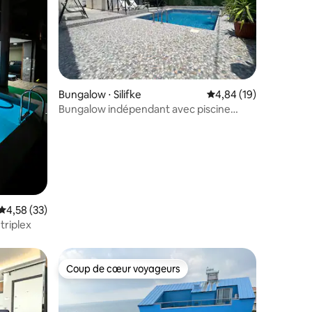
ntaires : 4,77 sur 5
Bungalow ⋅ Silifke
Évaluation moyenne su
4,84 (19)
Bungalow indépendant avec piscine
privée chauffée
Évaluation moyenne sur la base de 33 commentaires : 4,58 sur 5
4,58 (33)
 triplex
Coup de cœur voyageurs
Coup de cœur voyageurs