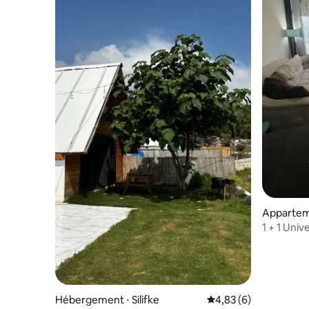
Apparteme
1 + 1 Univ
commercia
Hébergement ⋅ Silifke
Évaluation moyenne s
4,83 (6)