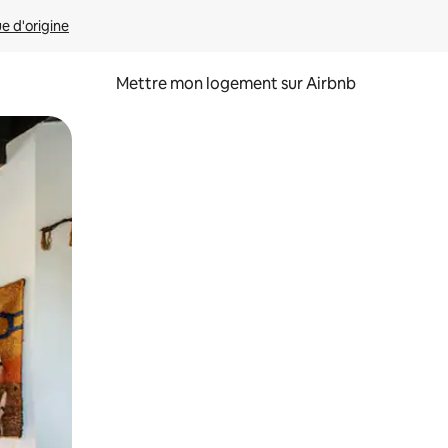
ue d'origine
Mettre mon logement sur Airbnb
sant glisser.