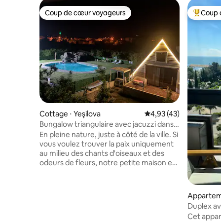
Coup de cœur voyageurs
Coup 
Coup de cœur voyageurs
Coups de
Cottage ⋅ Yeşilova
Évaluation moyenne su
4,93 (43)
Bungalow triangulaire avec jacuzzi dans
le jardin. 33-362
En pleine nature, juste à côté de la ville. Si
vous voulez trouver la paix uniquement
au milieu des chants d'oiseaux et des
odeurs de fleurs, notre petite maison est
faite pour vous. Les promenades
agréables que vous ferez avec vos
proches au milieu de divers arbres
Appartem
fruitiers, la possibilité de prendre de
Duplex av
superbes photos dans notre champ de
de la plag
Cet appa
lavande, les délices du barbecue dans le