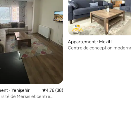
Appartement ⋅ Mezitli
Centre de conception moderne 
nt ⋅ Yenişehir
Évaluation moyenne sur la base de 38 comme
4,76 (38)
ersité de Mersin et centre
l Sayapark à 5 minutes
ur la base de 6 commentaires : 4,83 sur 5