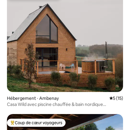
Hébergement ⋅ Ambenay
Évaluation
5 (15)
Casa Wild avec piscine chauffée & bain nordique…
Coup de cœur voyageurs
Coups de cœur voyageurs les plus appréciés