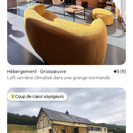
Hébergement ⋅ Grossœuvre
Évaluatio
5 (9)
Loft verrière climatisé dans une grange normande
Coup de cœur voyageurs
Coups de cœur voyageurs les plus appréciés