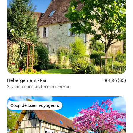
Hébergement ⋅ Rai
Évaluation mo
4,96 (83)
Spacieux presbytère du 16ème
Coup de cœur voyageurs
Coup de cœur voyageurs