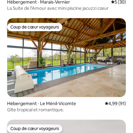
Hébergement ⋅ Marais-Vernier
Évaluation
5 (30)
La Suite de l'Amour avec mini piscine jacuzzi cœur
Coup de cœur voyageurs
Coup de cœur voyageurs
Hébergement ⋅ Le Ménil-Vicomte
Évaluation mo
4,99 (91)
Gîte tropical et romantique.
Coup de cœur voyageurs
Coup de cœur voyageurs