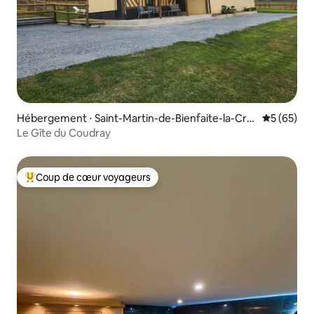
Hébergement ⋅ Saint-Martin-de-Bienfaite-la-Cre
Évaluation
5 (65)
ssonnière
Le Gîte du Coudray
Coup de cœur voyageurs
Coups de cœur voyageurs les plus appréciés