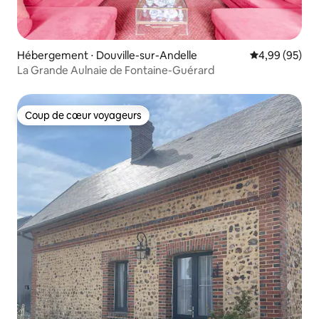
Hébergement ⋅ Douville-sur-Andelle
Évaluation mo
4,99 (95)
La Grande Aulnaie de Fontaine-Guérard
Coup de cœur voyageurs
Coup de cœur voyageurs