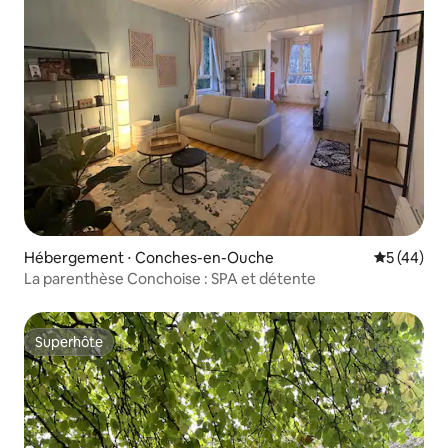
Hébergement ⋅ Conches-en-Ouche
Évaluation
5 (44)
La parenthèse Conchoise : SPA et détente
Superhôte
Superhôte