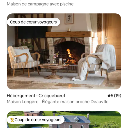
Maison de campagne avec piscine
Coup de cœur voyageurs
Coup de cœur voyageurs
Hébergement ⋅ Cricquebœuf
Évaluation
5 (19)
Maison Longère - Élégante maison proche Deauville
Coup de cœur voyageurs
Coups de cœur voyageurs les plus appréciés