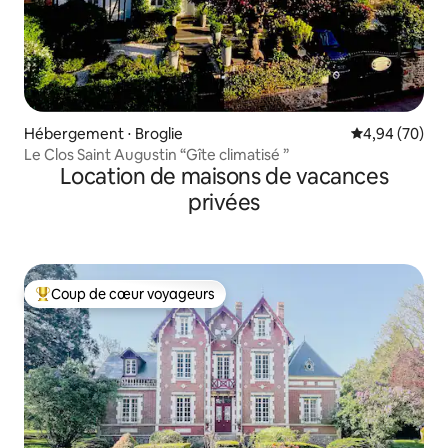
Hébergement ⋅ Broglie
Évaluation mo
4,94 (70)
Le Clos Saint Augustin “Gîte climatisé ”
Location de maisons de vacances
privées
Coup de cœur voyageurs
Coups de cœur voyageurs les plus appréciés