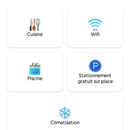
2000». La maison, classée 4 étoiles,
rénovée et disposant de tout le confort,
est l’ancien logis occupé par les
meuniers lorsque le moulin était en
fonctionnement du 18ème au début du
20ème siècle.
Cuisine
Wifi
Stationnement
Piscine
gratuit sur place
Climatisation