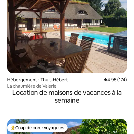
Hébergement ⋅ Thuit-Hébert
Évaluation moy
4,95 (174)
La chaumière de Valérie
Location de maisons de vacances à la
semaine
Coup de cœur voyageurs
Coups de cœur voyageurs les plus appréciés