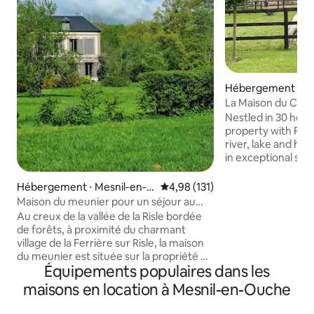
Hébergement ⋅ Pie
en-Auge
La Maison du Cava
l’Avenue
Nestled in 30 hecta
property with Fre
river, lake and ho
in exceptional sett
Deauville and at th
picturesque little v
Hébergement ⋅ Mesnil-en-O
Évaluation moyenne sur la base 
4,98 (131)
Auge. Find peace a
uche
Maison du meunier pour un séjour au
friendly green env
calme absolu!
Au creux de la vallée de la Risle bordée
sea. Hosts with in
de forêts, à proximité du charmant
backgrounds speak
village de la Ferrière sur Risle, la maison
Close to great re
du meunier est située sur la propriété du
riding. Fishing. Hi
Équipements populaires dans les
Moulin à Tan, occupé par les
really are in the h
propriétaires. Le grand terrain
maisons en location à Mesnil-en-Ouche
entièrement clos garantit un calme
absolu, la vallée est une zone « Natura