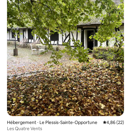
Hébergement ⋅ Le Plessis-Sainte-Opportune
Évaluation mo
4,86 (22)
Les Quatre Vents