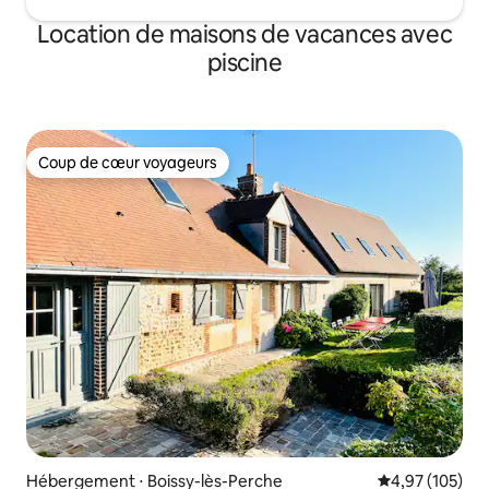
Location de maisons de vacances avec
piscine
Coup de cœur voyageurs
Coup de cœur voyageurs
Hébergement ⋅ Boissy-lès-Perche
Évaluation moy
4,97 (105)