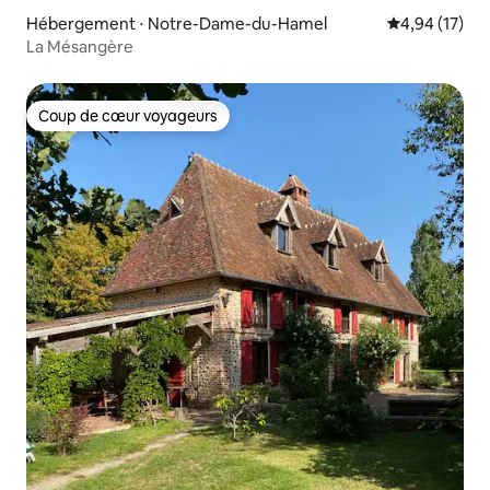
Hébergement ⋅ Notre-Dame-du-Hamel
Évaluation mo
4,94 (17)
La Mésangère
Coup de cœur voyageurs
Coup de cœur voyageurs