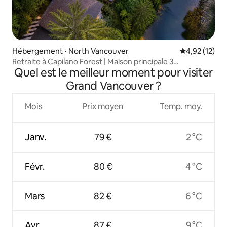
Hébergement ⋅ North Vancouver
Évaluation mo
4,92 (12)
Retraite à Capilano Forest | Maison principale 3
Quel est le meilleur moment pour visiter
chambres/2 salles de bain
Grand Vancouver ?
Mois
Prix moyen
Temp. moy.
Janv.
79 €
2 °C
Févr.
80 €
4 °C
Mars
82 €
6 °C
Avr.
87 €
9 °C