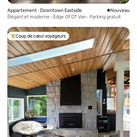
Appartement ⋅ Downtown Eastside
Nouvel hébe
Nouveau
Élégant et moderne - Edge Of DT Van - Parking gratuit
Coup de cœur voyageurs
Coups de cœur voyageurs les plus appréciés