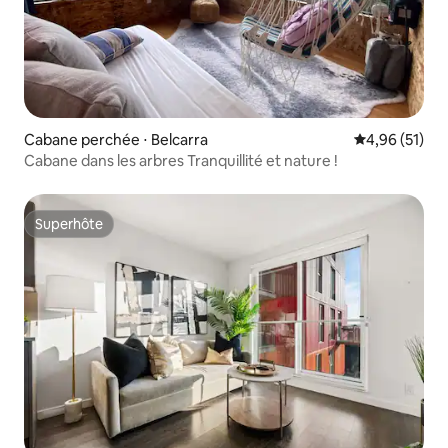
Cabane perchée ⋅ Belcarra
Évaluation mo
4,96 (51)
Cabane dans les arbres Tranquillité et nature !
Superhôte
Superhôte