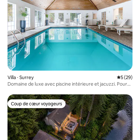
Villa ⋅ Surrey
Évaluation
5 (29)
Domaine de luxe avec piscine intérieure et jacuzzi. Pour
14 personnes
Coup de cœur voyageurs
Coup de cœur voyageurs