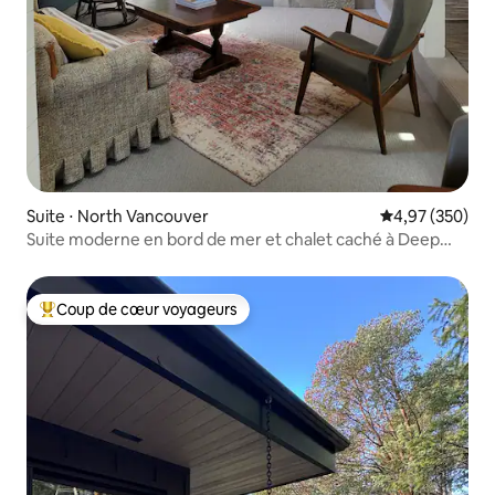
Suite ⋅ North Vancouver
Évaluation moy
4,97 (350)
Suite moderne en bord de mer et chalet caché à Deep
Cove
Coup de cœur voyageurs
Coups de cœur voyageurs les plus appréciés