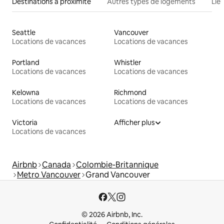
Destinations à proximité
Autres types de logements
Lie
Seattle
Vancouver
Locations de vacances
Locations de vacances
Portland
Whistler
Locations de vacances
Locations de vacances
Kelowna
Richmond
Locations de vacances
Locations de vacances
Victoria
Afficher plus
Locations de vacances
Airbnb
Canada
Colombie-Britannique
Metro Vancouver
Grand Vancouver
© 2026 Airbnb, Inc.