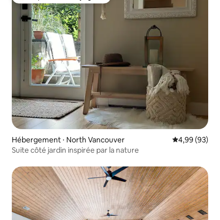
Coups de cœur voyageurs les plus appréciés
Hébergement ⋅ North Vancouver
Évaluation mo
4,99 (93)
Suite côté jardin inspirée par la nature