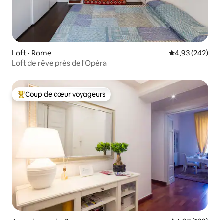
Loft ⋅ Rome
Évaluation moy
4,93 (242)
Loft de rêve près de l'Opéra
Coup de cœur voyageurs
Coups de cœur voyageurs les plus appréciés