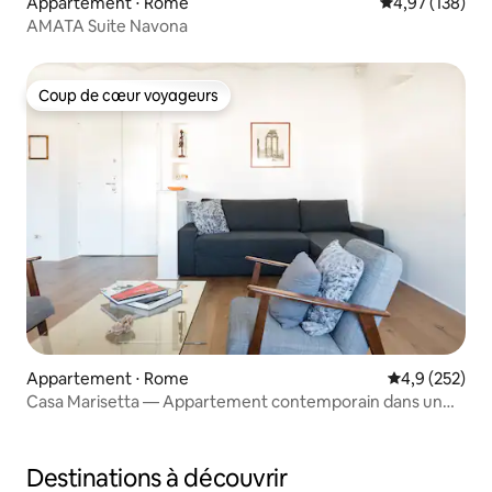
Appartement ⋅ Rome
Évaluation moy
4,97 (138)
AMATA Suite Navona
Coup de cœur voyageurs
Coup de cœur voyageurs
Appartement ⋅ Rome
Évaluation mo
4,9 (252)
Casa Marisetta — Appartement contemporain dans un
bâtiment historique
Destinations à découvrir