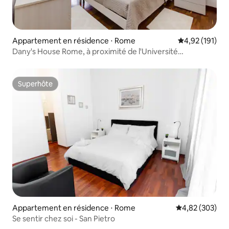
Appartement en résidence ⋅ Rome
Évaluation moy
4,92 (191)
Dany's House Rome, à proximité de l'Université
UniCamillus
Superhôte
Superhôte
Appartement en résidence ⋅ Rome
Évaluation moy
4,82 (303)
Se sentir chez soi - San Pietro