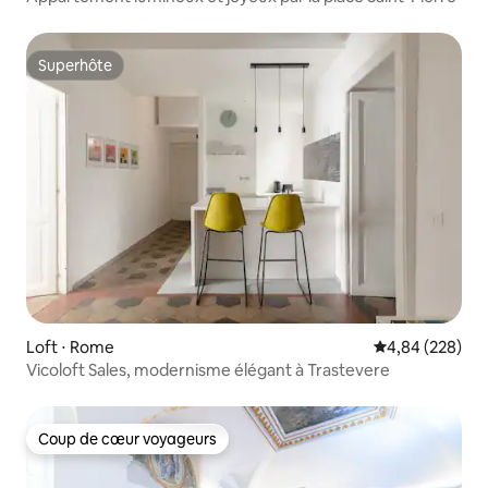
Superhôte
Superhôte
Loft ⋅ Rome
Évaluation moy
4,84 (228)
Vicoloft Sales, modernisme élégant à Trastevere
Coup de cœur voyageurs
Coup de cœur voyageurs