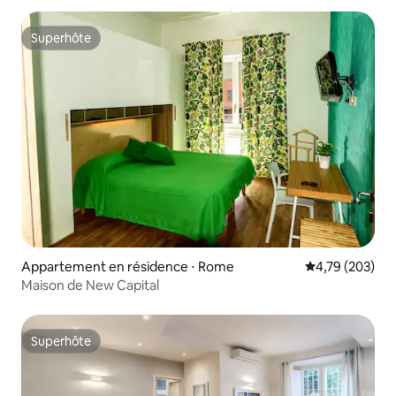
Superhôte
Superhôte
Appartement en résidence ⋅ Rome
Évaluation moy
4,79 (203)
Maison de New Capital
Superhôte
Superhôte