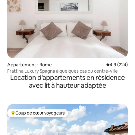
Appartement ⋅ Rome
Évaluation mo
4,9 (224)
Frattina Luxury Spagna à quelques pas du centre-ville
Location d'appartements en résidence
avec lit à hauteur adaptée
Coup de cœur voyageurs
Coups de cœur voyageurs les plus appréciés