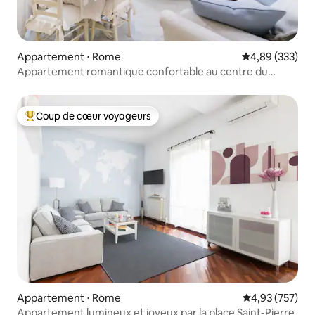
Appartement ⋅ Rome
Évaluation moy
4,89 (333)
Appartement romantique confortable au centre du
Colisée
Coup de cœur voyageurs
Coups de cœur voyageurs les plus appréciés
Appartement ⋅ Rome
Évaluation moy
4,93 (757)
Appartement lumineux et joyeux par la place Saint-Pierre