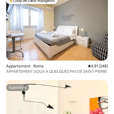
Coup de cœur voyageurs
Coups de cœur voyageurs les plus appréciés
Appartement ⋅ Rome
Évaluation moy
4,91 (248)
APPARTEMENT DOUX À QUELQUES PAS DE SAINT-PIERRE
Superhôte
Superhôte