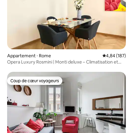
Appartement ⋅ Rome
Évaluation moy
4,84 (187)
Opera Luxury Rosmini | Monti deluxe – Climatisation et
confort
Coup de cœur voyageurs
Coup de cœur voyageurs