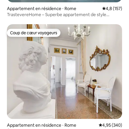
Appartement en résidence ⋅ Rome
Évaluation mo
4,8 (157)
TrastevereHome – Superbe appartement de style
années 70 dans le Trastevere
Coup de cœur voyageurs
Coup de cœur voyageurs
Appartement en résidence ⋅ Rome
Évaluation moy
4,95 (340)