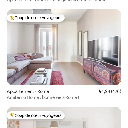
Coup de cœur voyageurs
Coups de cœur voyageurs les plus appréciés
Appartement ⋅ Rome
Évaluation moy
4,94 (476)
Amiterno Home : bonne vie à Rome !
Coup de cœur voyageurs
Coups de cœur voyageurs les plus appréciés