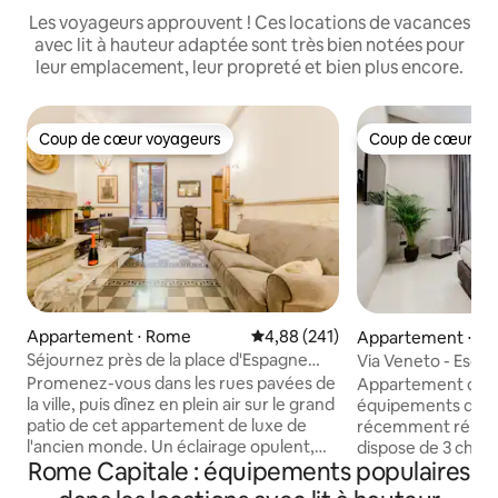
Les voyageurs approuvent ! Ces locations de vacances
avec lit à hauteur adaptée sont très bien notées pour
leur emplacement, leur propreté et bien plus encore.
Coup de cœur voyageurs
Coup de cœur vo
Coup de cœur voyageurs
Coup de cœur vo
Appartement ⋅ Rome
Évaluation moyenne sur la base 
4,88 (241)
Appartement ⋅ R
Séjournez près de la place d'Espagne
Via Veneto - Escali
dans un appartement historique
Spagna - Roma Lu
Promenez-vous dans les rues pavées de
Appartement de l
la ville, puis dînez en plein air sur le grand
équipements de ha
patio de cet appartement de luxe de
récemment rénov
l'ancien monde. Un éclairage opulent,
dispose de 3 chamb
Rome Capitale : équipements populaires
des carreaux originaux et des meubles
bain privées. Jacu
d'inspiration baroque créent une
thérapie chromée