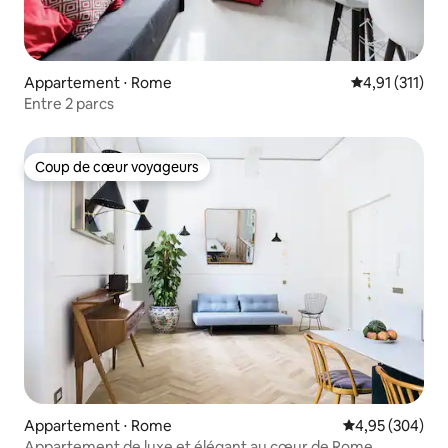
Appartement ⋅ Rome
Évaluation mo
4,91 (311)
Entre 2 parcs
Coup de cœur voyageurs
Coup de cœur voyageurs
Appartement ⋅ Rome
Évaluation moy
4,95 (304)
Appartement de luxe et élégant au cœur de Rome