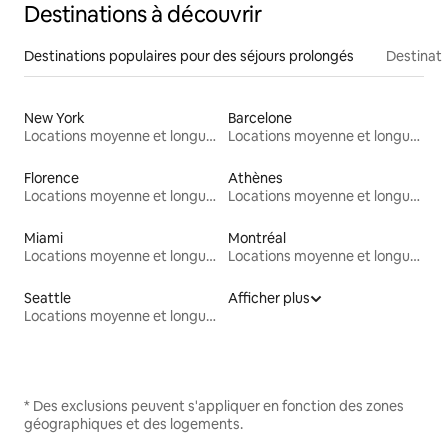
Destinations à découvrir
Destinations populaires pour des séjours prolongés
Destinati
New York
Barcelone
Locations moyenne et longue durée
Locations moyenne et longue durée
Florence
Athènes
Locations moyenne et longue durée
Locations moyenne et longue durée
Miami
Montréal
Locations moyenne et longue durée
Locations moyenne et longue durée
Seattle
Afficher plus
Locations moyenne et longue durée
* Des exclusions peuvent s'appliquer en fonction des zones
géographiques et des logements.