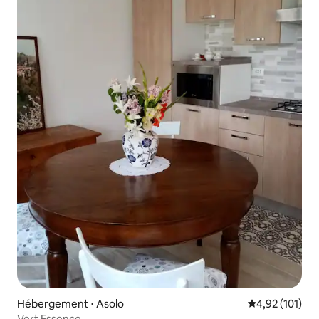
Hébergement ⋅ Asolo
Évaluation moy
4,92 (101)
Vert Essence