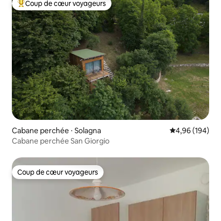
Coup de cœur voyageurs
Coups de cœur voyageurs les plus appréciés
Cabane perchée ⋅ Solagna
Évaluation moy
4,96 (194)
Cabane perchée San Giorgio
Coup de cœur voyageurs
Coup de cœur voyageurs