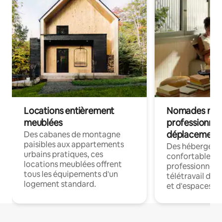
Locations entièrement
Nomades num
meublées
professionnel
déplacement
Des cabanes de montagne
paisibles aux appartements
Des hébergem
urbains pratiques, ces
confortables p
locations meublées offrent
professionnels
tous les équipements d'un
télétravail dis
logement standard.
et d'espaces de