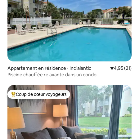
Appartement en résidence ⋅ Indialantic
Évaluation mo
4,95 (21)
Piscine chauffée relaxante dans un condo
Coup de cœur voyageurs
Coups de cœur voyageurs les plus appréciés