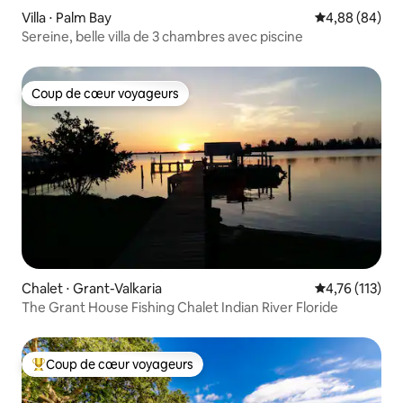
Villa ⋅ Palm Bay
Évaluation mo
4,88 (84)
Sereine, belle villa de 3 chambres avec piscine
Coup de cœur voyageurs
Coup de cœur voyageurs
Chalet ⋅ Grant-Valkaria
Évaluation moy
4,76 (113)
The Grant House Fishing Chalet Indian River Floride
Coup de cœur voyageurs
Coups de cœur voyageurs les plus appréciés