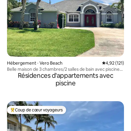
Hébergement ⋅ Vero Beach
Évaluation moy
4,92 (121)
Belle maison de 3 chambres/2 salles de bain avec piscine
Résidences d'appartements avec
privée chauffée
piscine
Coup de cœur voyageurs
Coups de cœur voyageurs les plus appréciés