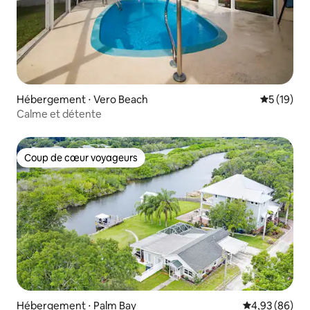
Hébergement ⋅ Vero Beach
Évaluation
5 (19)
Calme et détente
Coup de cœur voyageurs
Coup de cœur voyageurs
Hébergement ⋅ Palm Bay
Évaluation mo
4,93 (86)