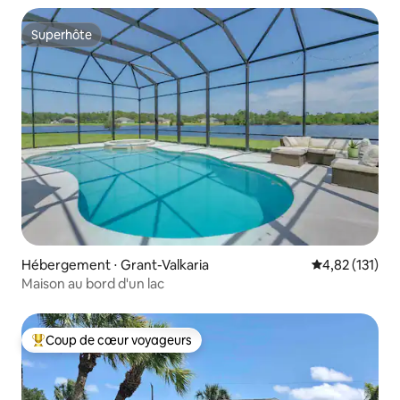
Superhôte
Superhôte
Hébergement ⋅ Grant-Valkaria
Évaluation moy
4,82 (131)
Maison au bord d'un lac
Coup de cœur voyageurs
Coups de cœur voyageurs les plus appréciés