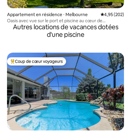
Appartement en résidence ⋅ Melbourne
Évaluation moy
4,95 (202)
Oasis avec vue sur le port et piscine au cœur de
Autres locations de vacances dotées
Melbourne
d'une piscine
Coup de cœur voyageurs
Coups de cœur voyageurs les plus appréciés