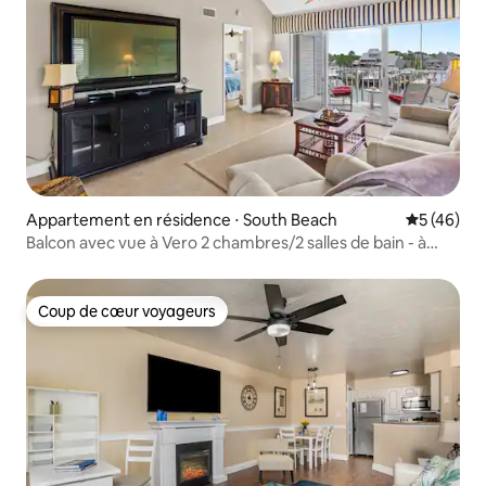
Appartement en résidence ⋅ South Beach
Évaluation
5 (46)
Balcon avec vue à Vero 2 chambres/2 salles de bain - à
distance de marche de la plage
Coup de cœur voyageurs
Coup de cœur voyageurs