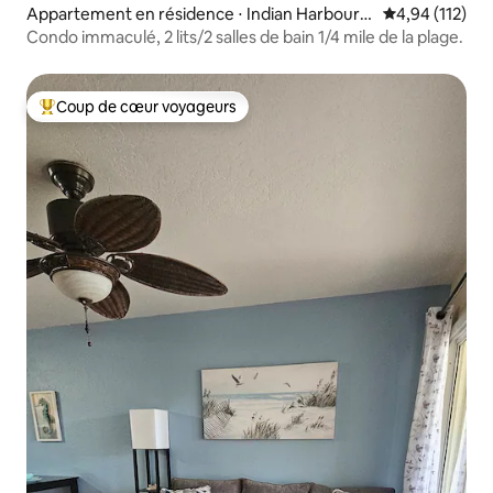
Appartement en résidence ⋅ Indian Harbour B
Évaluation moy
4,94 (112)
each
Condo immaculé, 2 lits/2 salles de bain 1/4 mile de la plage.
Coup de cœur voyageurs
Coups de cœur voyageurs les plus appréciés