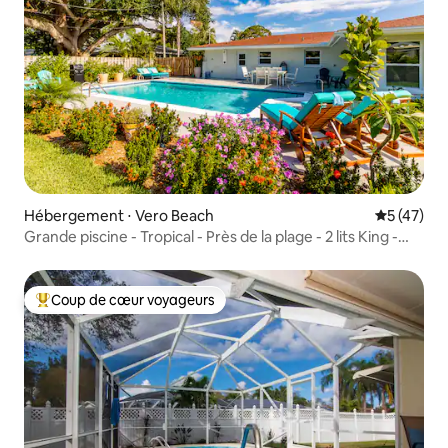
Hébergement ⋅ Vero Beach
Évaluation
5 (47)
Grande piscine - Tropical - Près de la plage - 2 lits King -
Grande cuisine
Coup de cœur voyageurs
Coups de cœur voyageurs les plus appréciés