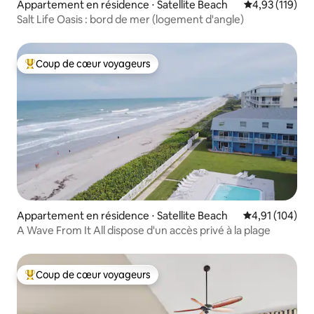
Appartement en résidence ⋅ Satellite Beach
Évaluation moy
4,93 (119)
Salt Life Oasis : bord de mer (logement d'angle)
Coup de cœur voyageurs
Coups de cœur voyageurs les plus appréciés
Appartement en résidence ⋅ Satellite Beach
Évaluation moy
4,91 (104)
A Wave From It All dispose d'un accès privé à la plage
Coup de cœur voyageurs
Coups de cœur voyageurs les plus appréciés