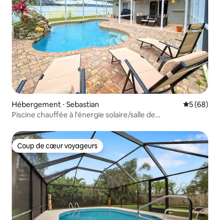
Hébergement ⋅ Sebastian
Évaluation
5 (68)
Piscine chauffée à l'énergie solaire/salle de
jeux/10 minutes de la plage
Coup de cœur voyageurs
Coup de cœur voyageurs