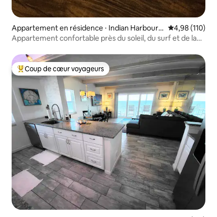
Appartement en résidence ⋅ Indian Harbour B
Évaluation moy
4,98 (110)
each
Appartement confortable près du soleil, du surf et de la
plage.
Coup de cœur voyageurs
Coups de cœur voyageurs les plus appréciés