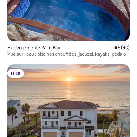
Hébergement ⋅ Palm Bay
Évaluation
5 (90)
Vue sur l'eau : piscines chauffées, jacuzzi, kayaks, pédalo
Luxe
Luxe