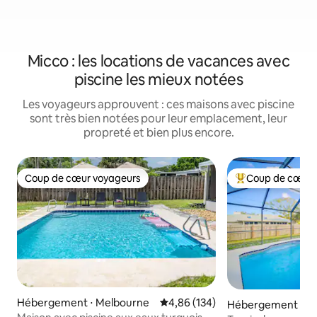
Micco : les locations de vacances avec
piscine les mieux notées
Les voyageurs approuvent : ces maisons avec piscine
sont très bien notées pour leur emplacement, leur
propreté et bien plus encore.
Coup de cœur voyageurs
Coup de cœur 
Coup de cœur voyageurs
Coups de cœur vo
Hébergement ⋅ Melbourne
Évaluation moyenne sur la base 
4,86 (134)
Hébergement ⋅ Pa