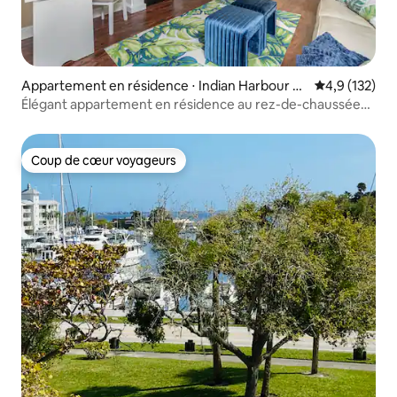
Appartement en résidence ⋅ Indian Harbour B
Évaluation mo
4,9 (132)
each
Élégant appartement en résidence au rez-de-chaussée
avec lit King Size · Plage à 0,5 mi
Coup de cœur voyageurs
Coup de cœur voyageurs