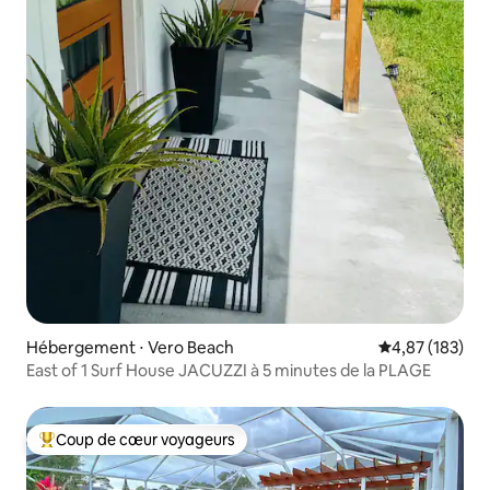
Hébergement ⋅ Vero Beach
Évaluation moy
4,87 (183)
East of 1 Surf House JACUZZI à 5 minutes de la PLAGE
Coup de cœur voyageurs
Coups de cœur voyageurs les plus appréciés