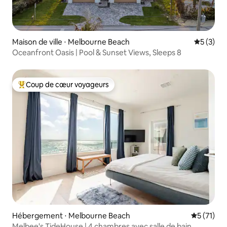
Maison de ville ⋅ Melbourne Beach
Évaluatio
5 (3)
Oceanfront Oasis | Pool & Sunset Views, Sleeps 8
Coup de cœur voyageurs
Coups de cœur voyageurs les plus appréciés
Hébergement ⋅ Melbourne Beach
Évaluation
5 (71)
Melbee's TideHouse | 4 chambres avec salle de bain