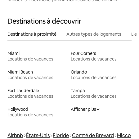
privative en bord de mer
Destinations à découvrir
Destinations à proximité
Autres types de logements
Lie
Miami
Four Corners
Locations de vacances
Locations de vacances
Miami Beach
Orlando
Locations de vacances
Locations de vacances
Fort Lauderdale
Tampa
Locations de vacances
Locations de vacances
Hollywood
Afficher plus
Locations de vacances
Airbnb
États-Unis
Floride
Comté de Brevard
Micco