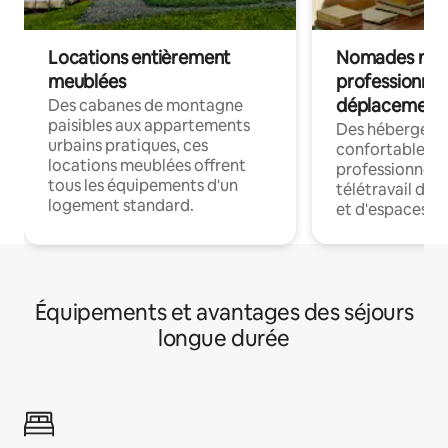
Locations entièrement
Nomades num
meublées
professionnel
déplacement
Des cabanes de montagne
paisibles aux appartements
Des hébergem
urbains pratiques, ces
confortables p
locations meublées offrent
professionnels
tous les équipements d'un
télétravail dis
logement standard.
et d'espaces de
Équipements et avantages des séjours
longue durée