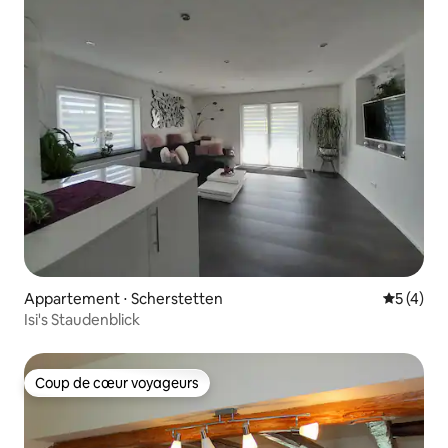
Appartement ⋅ Scherstetten
Évaluatio
5 (4)
Isi's Staudenblick
Coup de cœur voyageurs
Coup de cœur voyageurs