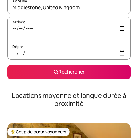
Adresse
Lorsque les résultats s'affichent, utilisez les flèches vers le hau
Arrivée
Départ
Rechercher
Locations moyenne et longue durée à
proximité
Coup de cœur voyageurs
Coups de cœur voyageurs les plus appréciés