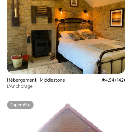
Hébergement ⋅ Middlestone
Évaluation moy
4,94 (142)
L'Anchorage
Superhôte
Superhôte