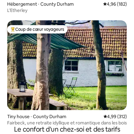
Hébergement ⋅ County Durham
Évaluation moy
4,96 (182)
L’Etherley
Coup de cœur voyageurs
Coups de cœur voyageurs les plus appréciés
Tiny house ⋅ County Durham
Évaluation moy
4,99 (312)
Fairbeck, une retraite idyllique et romantique dans les bois
Le confort d'un chez-soi et des tarifs