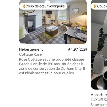
Coup de cœur voyageurs
Coup 
Coups de cœur voyageurs les plus appréciés
Coups de
Hébergement
Évaluation moyenne sur 
4,97 (229)
Cottage Rose
Rose Cottage est une propriété classée
Grade II vieille de 150 ans, située dans la
zone de conservation de Durham City. Il
est idéalement situé pour que les
voyageurs puissent profiter des
nombreuses attractions de cette ville
historique, y compris le site classé au
patrimoine mondial de l'UNESCO sur la
Appartem
cathédrale et le château de Durham, les
LUXUEUX
musées et jardins de l'Université
DE DURH
Situé au
Durham, les promenades au bord de la