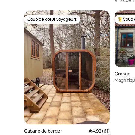
Villas de
Coup de cœur voyageurs
Coup 
Coup de cœur voyageurs
Coups de
Grange
Magnifiqu
Cabane de berger
Évaluation moyenne su
4,92 (61)