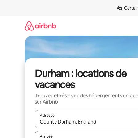
Aller
Certai
directement
au
contenu
Durham : locations de
vacances
Trouvez et réservez des hébergements uniqu
sur Airbnb
Adresse
Lorsque les résultats s'affichent, utilisez les flèc
Arrivée