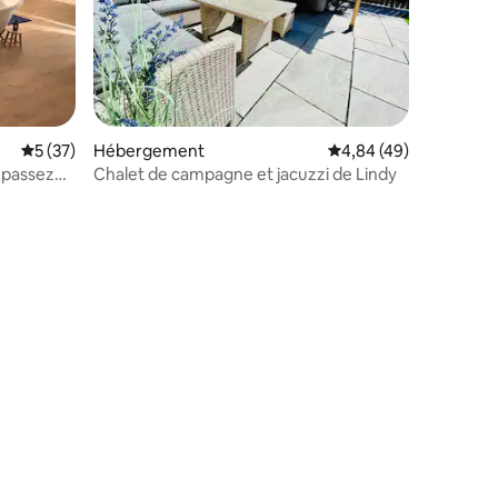
Évaluation moyenne sur la base de 37 commentaires : 5 sur 5
5 (37)
Hébergement
Évaluation moyenne su
4,84 (49)
 passez
Chalet de campagne et jacuzzi de Lindy
mmentaires : 5 sur 5