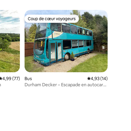
Coup de cœur voyageurs
lus appréciés
Coup de cœur voyageurs
mmentaires : 5 sur 5
Évaluation moyenne sur la base de 77 commentaires : 4,99 sur 5
4,99 (77)
Bus
Évaluation moyenne su
4,93 (14)
m
Durham Decker – Escapade en autocar
de luxe à impériale.