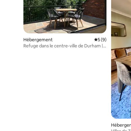
Hébergement
Évaluation moyenn
5 (9)
Refuge dans le centre-ville de Durham |
Terrasse + parking
Héberge