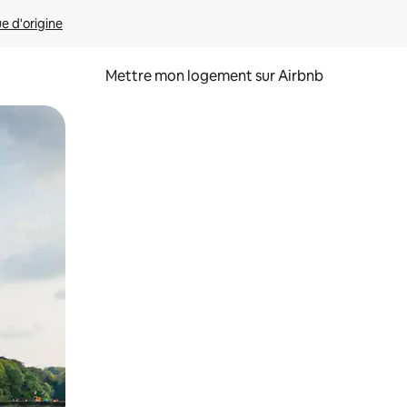
ue d'origine
Mettre mon logement sur Airbnb
sant glisser.