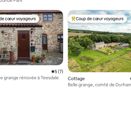
 Tudhoe Park
de cœur voyageurs
Coup de cœur voyageurs
 cœur voyageurs les plus appréciés
Coups de cœur voyageurs les p
Évaluation moyenne sur la base de 7 co
5 (7)
e grange rénovée à Teesdale
Cottage
Belle grange, comté de Durha
r la base de 61 commentaires : 4,92 sur 5