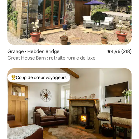
Grange ⋅ Hebden Bridge
Évaluation moy
4,96 (218)
Great House Barn : retraite rurale de luxe
Coup de cœur voyageurs
Coups de cœur voyageurs les plus appréciés