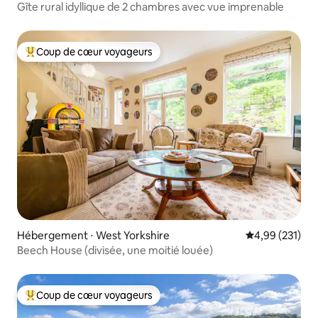
Gîte rural idyllique de 2 chambres avec vue imprenable
Coup de cœur voyageurs
Coups de cœur voyageurs les plus appréciés
Hébergement ⋅ West Yorkshire
Évaluation moy
4,99 (231)
Beech House (divisée, une moitié louée)
Coup de cœur voyageurs
Coups de cœur voyageurs les plus appréciés