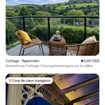
Cottage ⋅ Ripponden
Évaluation moy
4,99 (333)
Seamstress Cottage | Vues panoramiques sur la vallée
Coup de cœur voyageurs
Coups de cœur voyageurs les plus appréciés