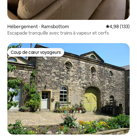
Hébergement ⋅ Ramsbottom
Évaluation moy
4,98 (133)
Escapade tranquille avec trains à vapeur et cerfs
Coup de cœur voyageurs
Coup de cœur voyageurs