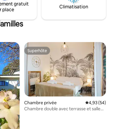
ement gratuit
extérieure et jardin privé, où vous
Climatisation
r place
e et à
pourrez vous détendre.
étro du
amilles
Superhôte
Superhôte
ntaires : 4,87 sur 5
Chambre privée
Évaluation moyenne su
4,93 (54)
Chambre double avec terrasse et salle
de bain privée