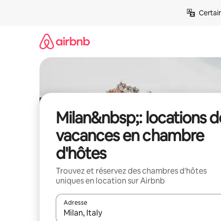
Aller
Certai
directement
au
contenu
Milan&nbsp;: locations d
vacances en chambre
d'hôtes
Trouvez et réservez des chambres d'hôtes
uniques en location sur Airbnb
Adresse
Lorsque les résultats s'affichent, utilisez les flèc