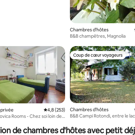
Chambres d'hôtes
B&B champêtres, Magnolia
Coup de cœur voyageurs
Coup de cœur voyageurs
Chambres d'hôtes
privée
Évaluation moyenne sur la base de 253 comm
4,8 (253)
B&B Campi Rotondi, entre le l
ovica Rooms - Chez soi loin de
 la base de 22 commentaires : 4,86 sur 5
et Milan...
ion de chambres d'hôtes avec petit dé