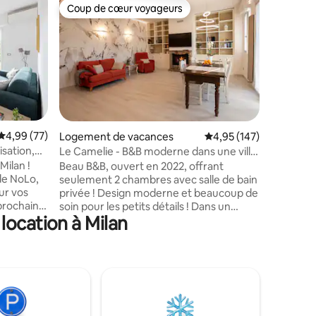
Appartem
Coup de cœur voyageurs
lus appréciés
Coup de cœur voyageurs
Aurora St
Grâce à 
situé dan
les servi
Moyens d
90/91. Lo
malgré la
Très proc
Zone par
ntaires : 4,9 sur 5
Évaluation moyenne sur la base de 77 commentaires : 4,99 sur 5
4,99 (77)
Logement de vacances
Évaluation moyenne sur
4,95 (147)
boutiques
sation,
Le Camelie - B&B moderne dans une villa
célèbres 
a gare
avec jardin
Milan !
Beau B&B, ouvert en 2022, offrant
ce charm
de NoLo,
seulement 2 chambres avec salle de bain
privé sou
ur vos
privée ! Design moderne et beaucoup de
réservati
prochain
soin pour les petits détails ! Dans un
porte 2,
location à Milan
cadre vert relaxant, où vous pourrez
profiter d'un grand calme, tout en étant
es max).
très proche de Milan, Monza, Bergame,
é-lit
car il est très proche des autoroutes et
des périphériques. Cuisine moderne
, avec
disponible, grand salon lumineux avec
cheminée, parking privé, petit-déjeuner
ansports)
en libre-service inclus, Wi-Fi, terrasse