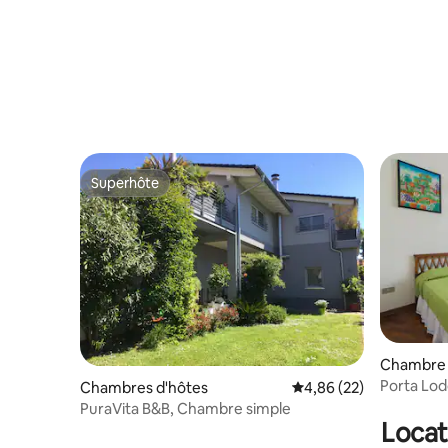
Superhôte
Superhôte
Chambre 
Porta Lod
Chambres d'hôtes
Évaluation moyenne sur
4,86 (22)
chez soi
PuraVita B&B, Chambre simple
Locat