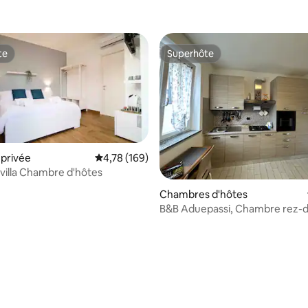
te
Superhôte
te
Superhôte
privée
Évaluation moyenne sur la base de 169 comme
4,78 (169)
villa Chambre d'hôtes
 la base de 79 commentaires : 4,92 sur 5
Chambres d'hôtes
B&B Aduepassi, Chambre rez-
chaussée avec cuisine