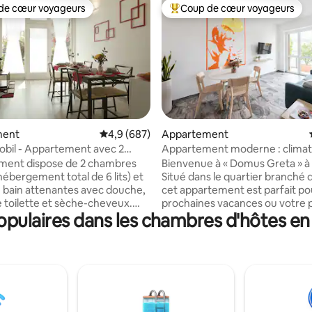
de cœur voyageurs
Coup de cœur voyageurs
 cœur voyageurs les plus appréciés
Coups de cœur voyageurs les p
la base de 298 commentaires : 4,92 sur 5
ment
Évaluation moyenne sur la base de 687 comme
4,9 (687)
Appartement
obil - Appartement avec 2
Appartement moderne : climati
s
télévision connectée | Près de l
ment dispose de 2 chambres
Bienvenue à « Domus Greta » à 
centrale
hébergement total de 6 lits) et
Situé dans le quartier branché 
de bain attenantes avec douche,
cet appartement est parfait po
e toilette et sèche-cheveux.
prochaines vacances ou votre 
ulaires dans les chambres d'hôtes en 
hambre dispose de la
voyage d'affaires. - Espace : Peut
ion, d'une télévision à écran
accueillir confortablement 1 à
 placard et d'un bureau.
2 personnes (jusqu'à 3 personn
ment dispose d'un salon avec
Une chambre double + un canap
 réfrigérateur, micro-ondes,
confortable dans le séjour. - Localisation :
 électrique, machine à café,
Au cœur de NoLo, super animé
fe-eau. Un jardin privé et un
tout ce dont vous avez besoin
ivé à l'intérieur de la propriété.
(commerces, restaurants et tr