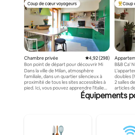
Coup de cœur voyageurs
Coup 
Coup de cœur voyageurs
Coups de
Chambre privée
Évaluation moyenne sur 
4,92 (298)
Apparte
Bon point de départ pour découvrir Mi
B&B Ca' N
chambre
Dans la ville de Milan, atmosphère
L'apparte
familiale, dans un quartier silencieux à
doubles (
proximité de tous les sites accessibles à
2 salles 
pied. Ici, vous pouvez apprendre l'italien,
articles d
Équipements pop
parler anglais, français, un peu
Chaque c
d'espagnol et d'allemand. Vous pouvez
climatisat
louer un vélo et commencer votre
plat, d'un
découverte de la ville d'une manière
L'apparte
différente sans attendre les transports
frigobar,
en commun et éviter la circulation. La
cuisinière
région est très proche de toutes les
thé/chauf
principales attractions et nous serons
parking pr