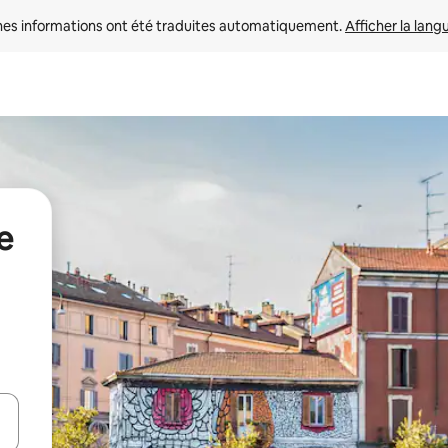
nes informations ont été traduites automatiquement. 
Afficher la lang
e
hes vers le haut et vers le bas pour les parcourir ou en appuyant et en fai