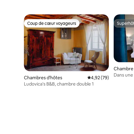
Coup de cœur voyageurs
Superhô
Coup de cœur voyageurs
Superhô
Chambre 
Dans une 
Chambres d'hôtes
Évaluation moyenne sur
4,92 (79)
Ludovica's B&B, chambre double 1