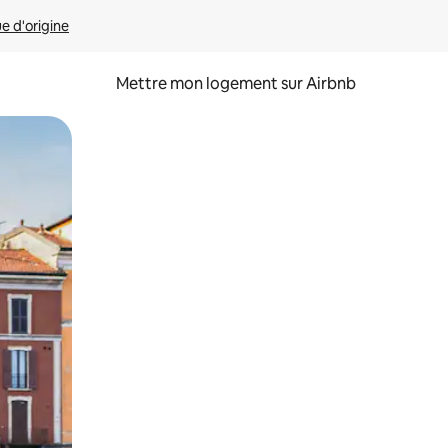
ue d'origine
Mettre mon logement sur Airbnb
sant glisser.