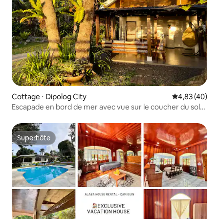
Cottage ⋅ Dipolog City
Évaluation mo
4,83 (40)
Escapade en bord de mer avec vue sur le coucher du soleil
Casa De Rosa
Superhôte
Superhôte