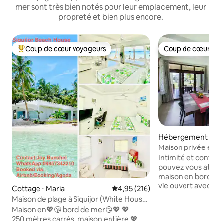
mer sont très bien notés pour leur emplacement, leur
propreté et bien plus encore.
Coup de cœur voyageurs
Coup de cœur vo
Coups de cœur voyageurs les plus appréciés
Coup de cœur vo
Hébergement ⋅ Ge
na
Maison privée en 
Emplacement privi
Intimité et confor
pouvez vous atten
maison en bord de
vie ouvert avec une
Cottage ⋅ Maria
Évaluation moyenne sur la base 
4,95 (216)
manger spacieuse
Maison de plage à Siquijor (White House
climatisées, des 
Villa)
Maison en💖😘 bord de mer😘💖 💖
un salon avec télé
250 mètres carrés, maison entière 💖