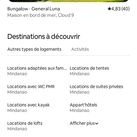
Bungalow ⋅ General Luna
Évaluation mo
4,83 (40)
Maison en bord de mer, Cloud 9
Destinations à découvrir
Autres types de logements
Activités
Locations adaptées aux familles
Locations de tentes
Mindanao
Mindanao
Locations avec WC PMR
Locations de suites privées
Mindanao
Mindanao
Locations avec kayak
Appart'hôtels
Mindanao
Mindanao
Locations de lofts
Afficher plus
Mindanao