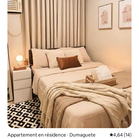
Appartement en résidence ⋅ Dumaguete
Évaluation mo
4,64 (14)