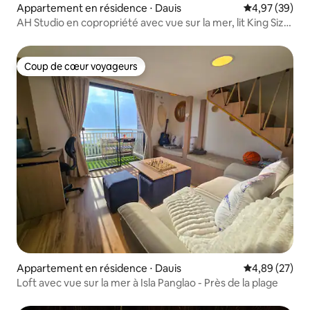
Appartement en résidence ⋅ Dauis
Évaluation mo
4,97 (39)
AH Studio en copropriété avec vue sur la mer, lit King Size,
étage élevé, Panglao
Coup de cœur voyageurs
Coup de cœur voyageurs
Appartement en résidence ⋅ Dauis
Évaluation mo
4,89 (27)
Loft avec vue sur la mer à Isla Panglao - Près de la plage