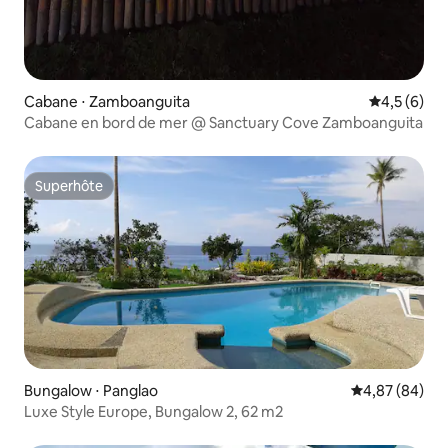
Cabane ⋅ Zamboanguita
Évaluation 
4,5 (6)
Cabane en bord de mer @ Sanctuary Cove Zamboanguita
Superhôte
Superhôte
Bungalow ⋅ Panglao
Évaluation mo
4,87 (84)
Luxe Style Europe, Bungalow 2, 62 m2