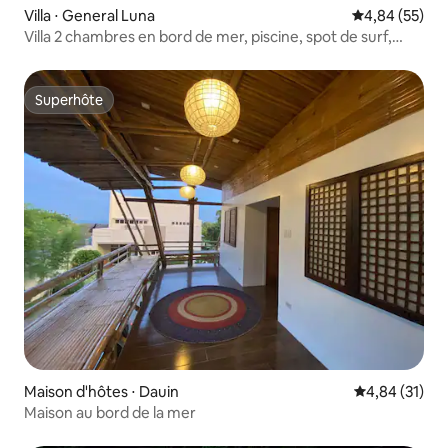
Villa ⋅ General Luna
Évaluation mo
4,84 (55)
Villa 2 chambres en bord de mer, piscine, spot de surf,
générateur
Superhôte
Superhôte
Maison d'hôtes ⋅ Dauin
Évaluation mo
4,84 (31)
Maison au bord de la mer