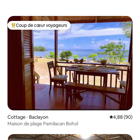
Coup de cœur voyageurs
Coups de cœur voyageurs les plus appréciés
Cottage ⋅ Baclayon
Évaluation mo
4,88 (90)
Maison de plage Pamilacan Bohol