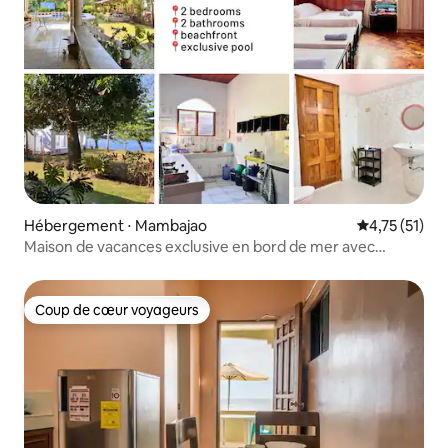
Hébergement ⋅ Mambajao
Évaluation mo
4,75 (51)
Maison de vacances exclusive en bord de mer avec
piscine
Coup de cœur voyageurs
Coup de cœur voyageurs