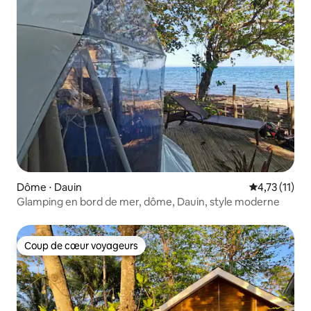
Dôme ⋅ Dauin
Évaluation m
4,73 (11)
Glamping en bord de mer, dôme, Dauin, style moderne
Coup de cœur voyageurs
Coup de cœur voyageurs