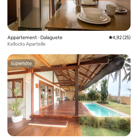
Appartement ⋅ Dalaguete
Évaluation mo
4,92 (25)
Kellocks Apartelle
Superhôte
Superhôte