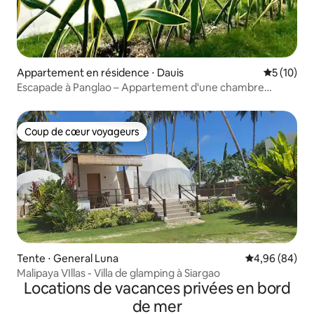
Appartement en résidence ⋅ Dauis
Évaluation
5 (10)
Escapade à Panglao – Appartement d'une chambre
entièrement meublé dans un complexe hôtelier
Coup de cœur voyageurs
Coup de cœur voyageurs
Tente ⋅ General Luna
Évaluation mo
4,96 (84)
Malipaya VIllas - Villa de glamping à Siargao
Locations de vacances privées en bord
de mer