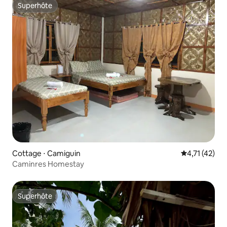
Superhôte
Superhôte
Cottage ⋅ Camiguin
Évaluation mo
4,71 (42)
Caminres Homestay
Superhôte
Superhôte