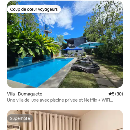
Coup de cœur voyageurs
Coup de cœur voyageurs
Villa ⋅ Dumaguete
Évaluation
5 (30)
Une villa de luxe avec piscine privée et Netflix + WiFi
gratuits
Superhôte
Superhôte