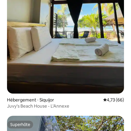
Hébergement ⋅ Siquijor
Évaluation mo
4,73 (66)
Juvy's Beach House - L'Annexe
Superhôte
Superhôte