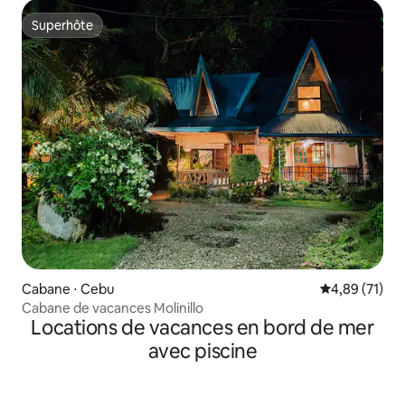
Superhôte
Superhôte
Cabane ⋅ Cebu
Évaluation mo
4,89 (71)
Cabane de vacances Molinillo
Locations de vacances en bord de mer
avec piscine