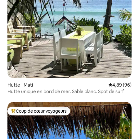
Hutte ⋅ Mati
Évaluation mo
4,89 (96)
Hutte unique en bord de mer. Sable blanc. Spot de surf
Coup de cœur voyageurs
Coups de cœur voyageurs les plus appréciés