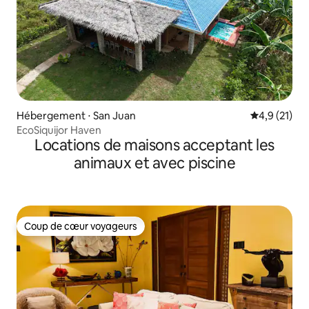
Hébergement ⋅ San Juan
Évaluation m
4,9 (21)
EcoSiquijor Haven
Locations de maisons acceptant les
animaux et avec piscine
Coup de cœur voyageurs
Coup de cœur voyageurs