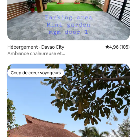
Hébergement ⋅ Davao City
Évaluation moy
4,96 (105)
Ambiance chaleureuse et
confortable•Logement 1•Duplex•10 minutes de
l'aéroport•
Coup de cœur voyageurs
Coup de cœur voyageurs