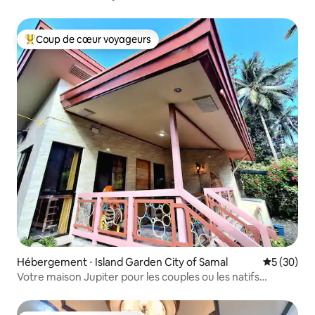
Coup de cœur voyageurs
Coups de cœur voyageurs les plus appréciés
Hébergement ⋅ Island Garden City of Samal
Évaluation
5 (30)
Votre maison Jupiter pour les couples ou les natifs
numériques