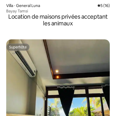
Villa ⋅ General Luna
Évaluation
5 (16)
Bayay Tamsi
Location de maisons privées acceptant
les animaux
Superhôte
Superhôte