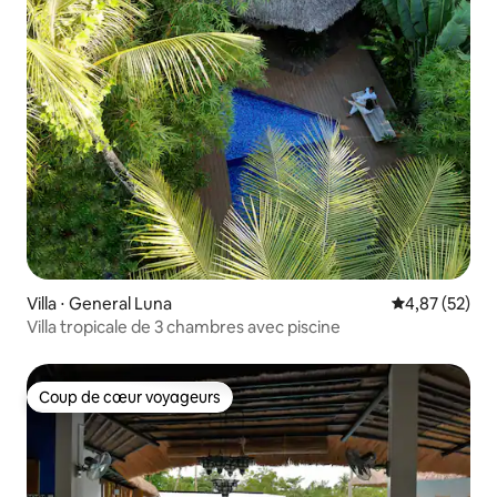
Villa ⋅ General Luna
Évaluation mo
4,87 (52)
Villa tropicale de 3 chambres avec piscine
Coup de cœur voyageurs
Coup de cœur voyageurs