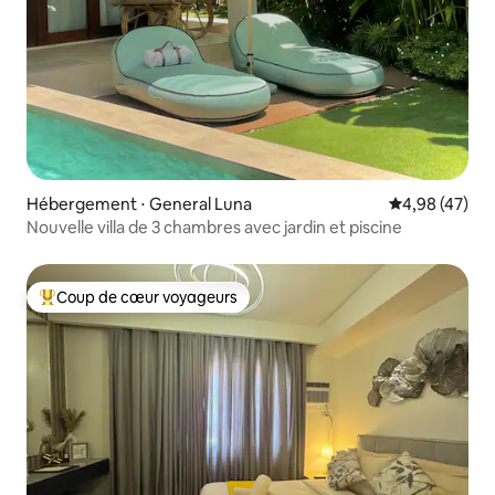
Hébergement ⋅ General Luna
Évaluation mo
4,98 (47)
Nouvelle villa de 3 chambres avec jardin et piscine
Coup de cœur voyageurs
Coups de cœur voyageurs les plus appréciés