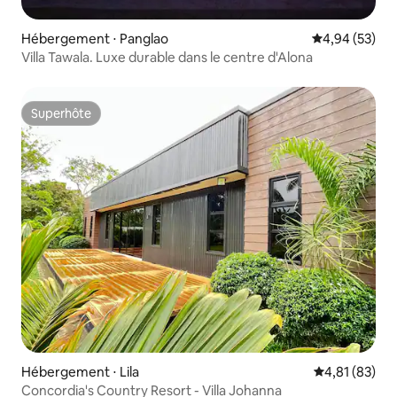
Hébergement ⋅ Panglao
Évaluation mo
4,94 (53)
Villa Tawala. Luxe durable dans le centre d'Alona
Superhôte
Superhôte
Hébergement ⋅ Lila
Évaluation mo
4,81 (83)
Concordia's Country Resort - Villa Johanna