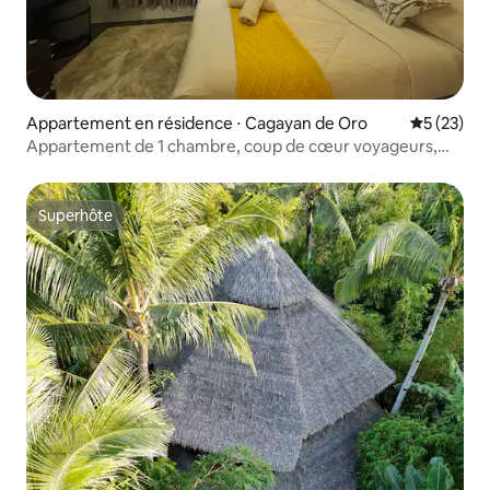
Appartement en résidence ⋅ Cagayan de Oro
Évaluation
5 (23)
Appartement de 1 chambre, coup de cœur voyageurs,
avec piscine, salle de sport et vue sur la mer
Superhôte
Superhôte