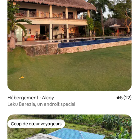
Hébergement ⋅ Alcoy
Évaluation
5 (22)
Leku Berezia, un endroit spécial
Coup de cœur voyageurs
Coup de cœur voyageurs