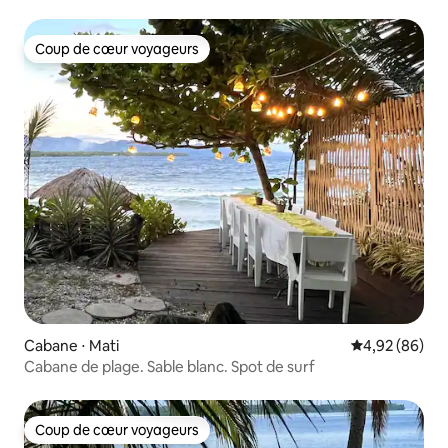
Coup de cœur voyageurs
Coup de cœur voyageurs
Cabane ⋅ Mati
Évaluation mo
4,92 (86)
Cabane de plage. Sable blanc. Spot de surf
Coup de cœur voyageurs
Coup de cœur voyageurs