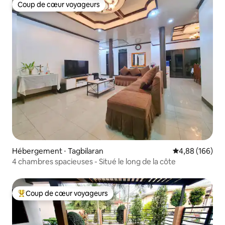
Coup de cœur voyageurs
Coup de cœur voyageurs
Hébergement ⋅ Tagbilaran
Évaluation moy
4,88 (166)
4 chambres spacieuses - Situé le long de la côte
Coup de cœur voyageurs
Coups de cœur voyageurs les plus appréciés