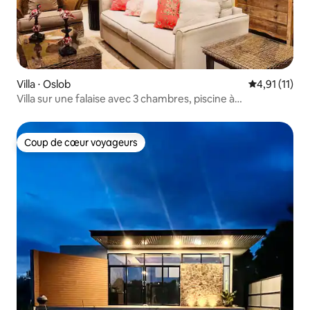
Villa ⋅ Oslob
Évaluation m
4,91 (11)
Villa sur une falaise avec 3 chambres, piscine à
débordement et plage privée
Coup de cœur voyageurs
Coup de cœur voyageurs