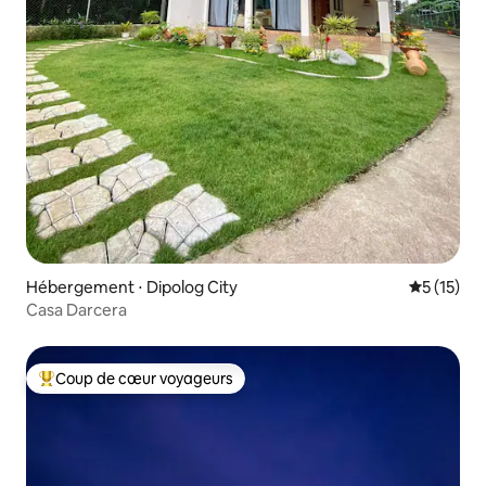
Hébergement ⋅ Dipolog City
Évaluation
5 (15)
Casa Darcera
Coup de cœur voyageurs
Coups de cœur voyageurs les plus appréciés