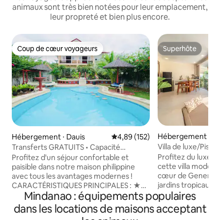
animaux sont très bien notées pour leur emplacement,
leur propreté et bien plus encore.
Coup de cœur voyageurs
Superhôte
Coup de cœur voyageurs
Superhôte
Hébergement ⋅ Ge
Hébergement ⋅ Dauis
Évaluation moyenne sur la base 
4,89 (152)
Villa de luxe/Pisci
Transferts GRATUITS • Capacité
Cloud 9/Starlink
d'accueil : 20 personnes et plus • Piscine
Profitez du luxe et
Profitez d'un séjour confortable et
• Idéal pour les groupes
cette villa moder
paisible dans notre maison philippine
cœur de General 
avec tous les avantages modernes !
jardins tropicaux lu
CARACTÉRISTIQUES PRINCIPALES : ★
Mindanao : équipements populaires
dispose d'une pisci
TRANSPORT ET VISITES DISPONIBLES
élégants, d'une sa
SUR PLACE ★ ARRIVÉE
dans les locations de maisons acceptant
spacieuse avec bai
ANTICIPÉE/DÉPART TARDIF GRATUITS