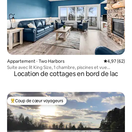
Appartement ⋅ Two Harbors
Évaluation mo
4,97 (62)
Suite avec lit King Size, 1 chambre, piscines et vue
Location de cottages en bord de lac
imprenable
Coup de cœur voyageurs
Coups de cœur voyageurs les plus appréciés