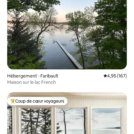
Hébergement ⋅ Faribault
Évaluation moy
4,95 (167)
Maison sur le lac French
Coup de cœur voyageurs
Coups de cœur voyageurs les plus appréciés