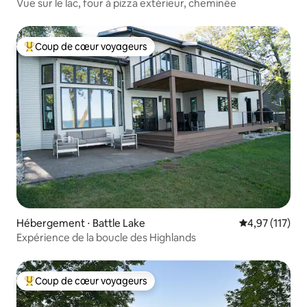
Vue sur le lac, four à pizza extérieur, cheminée
Coup de cœur voyageurs
Coups de cœur voyageurs les plus appréciés
Hébergement ⋅ Battle Lake
Évaluation moy
4,97 (117)
Expérience de la boucle des Highlands
Coup de cœur voyageurs
Coups de cœur voyageurs les plus appréciés