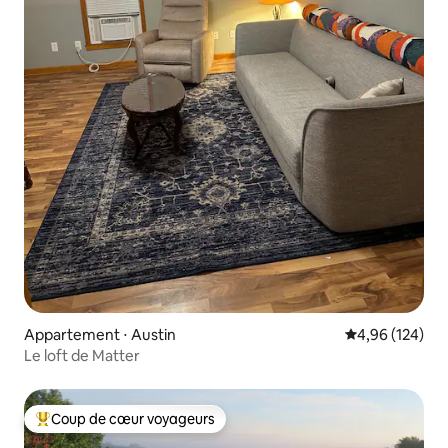
Appartement ⋅ Austin
Évaluation moy
4,96 (124)
Le loft de Matter
Coup de cœur voyageurs
Coups de cœur voyageurs les plus appréciés