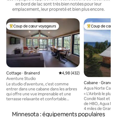
en bord de lac sont très bien notées pour leur
emplacement, leur propreté et bien plus encore.
Coup de cœur voyageurs
Coup de cœur 
Coups de cœur voyageurs les plus appréciés
Coups de cœur vo
Cottage ⋅ Brainerd
Évaluation moyenne sur la base 
4,98 (432)
Aventure Studio
Cabane ⋅ Grand M
Le studio d'aventure, c'est comme
Agua Norte Cabin :
entrer dans une cabane dans les arbres
Supérieur et saun
« L'Airbnb le plus 
qui offre une vue imprenable et une
Condé Nast et vu 
terrasse relaxante et confortable
de HBO, Agua Nor
surplombant 200 pieds de rivage sur un
4 miles de Grand M
grand lac de pêche. À l'intérieur, profitez
Minnesota : équipements populaires
lac Supérieur et u
de la vue depuis deux murs pleins de