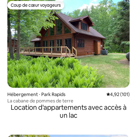
Coup de cœur voyageurs
Coup de cœur voyageurs
Hébergement ⋅ Park Rapids
Évaluation moy
4,92 (101)
La cabane de pommes de terre
Location d'appartements avec accès à
un lac