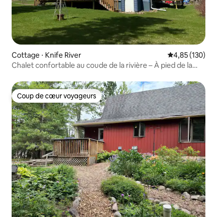
Cottage ⋅ Knife River
Évaluation moy
4,85 (130)
Chalet confortable au coude de la rivière – À pied de la
plage/du port de plaisance
Coup de cœur voyageurs
Coup de cœur voyageurs