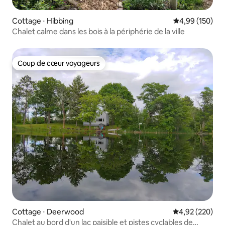
Cottage ⋅ Hibbing
Évaluation moy
4,99 (150)
Chalet calme dans les bois à la périphérie de la ville
Coup de cœur voyageurs
Coup de cœur voyageurs
Cottage ⋅ Deerwood
Évaluation moy
4,92 (220)
Chalet au bord d'un lac paisible et pistes cyclables de