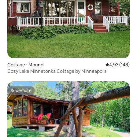
Cottage ⋅ Mound
Évaluation moy
4,93 (148)
Cozy Lake Minnetonka Cottage by Minneapolis
Superhôte
Superhôte