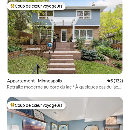
Coup de cœur voyageurs
Coups de cœur voyageurs les plus appréciés
Appartement ⋅ Minneapolis
Évaluation 
5 (132)
Retraite moderne au bord du lac * À quelques pas du lac
et des restaurants
Coup de cœur voyageurs
Coups de cœur voyageurs les plus appréciés