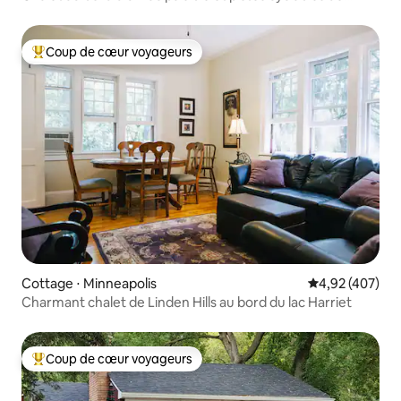
Cuyuna
Coup de cœur voyageurs
Coups de cœur voyageurs les plus appréciés
Cottage ⋅ Minneapolis
Évaluation moy
4,92 (407)
Charmant chalet de Linden Hills au bord du lac Harriet
Coup de cœur voyageurs
Coups de cœur voyageurs les plus appréciés