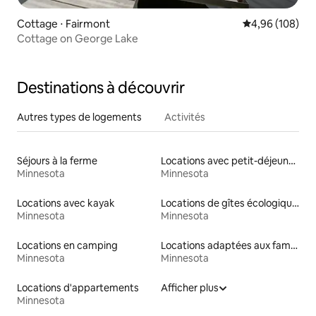
Cottage ⋅ Fairmont
Évaluation moy
4,96 (108)
Cottage on George Lake
Destinations à découvrir
Autres types de logements
Activités
Séjours à la ferme
Locations avec petit-déjeuner
Minnesota
Minnesota
Locations avec kayak
Locations de gîtes écologiques
Minnesota
Minnesota
Locations en camping
Locations adaptées aux familles
Minnesota
Minnesota
Locations d'appartements
Afficher plus
Minnesota