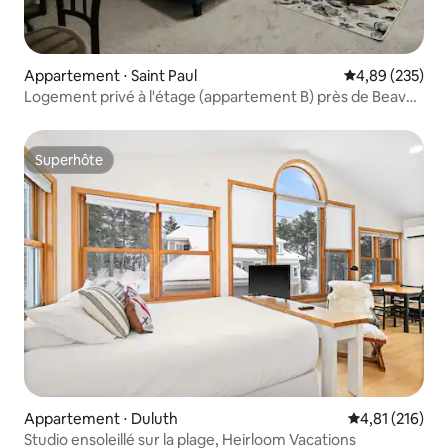
Appartement ⋅ Saint Paul
Évaluation moy
4,89 (235)
Logement privé à l'étage (appartement B) près de Beaver
Lake
Superhôte
Superhôte
Appartement ⋅ Duluth
Évaluation moy
4,81 (216)
Studio ensoleillé sur la plage, Heirloom Vacations