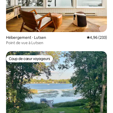
Hébergement ⋅ Lutsen
Évaluation moy
4,96 (233)
Point de vue à Lutsen
Coup de cœur voyageurs
Coup de cœur voyageurs