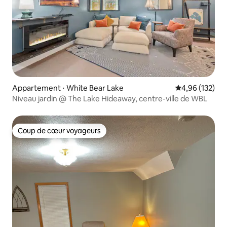
Appartement ⋅ White Bear Lake
Évaluation moy
4,96 (132)
Niveau jardin @ The Lake Hideaway, centre-ville de WBL
Coup de cœur voyageurs
Coup de cœur voyageurs