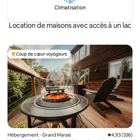
Climatisation
Location de maisons avec accès à un lac
Coup de cœur voyageurs
Coups de cœur voyageurs les plus appréciés
Hébergement ⋅ Grand Marais
Évaluation moy
4,93 (336)