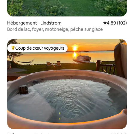
Hébergement ⋅ Lindstrom
Évaluation moy
4,89 (102)
Bord de lac, foyer, motoneige, pêche sur glace
Coup de cœur voyageurs
Coups de cœur voyageurs les plus appréciés