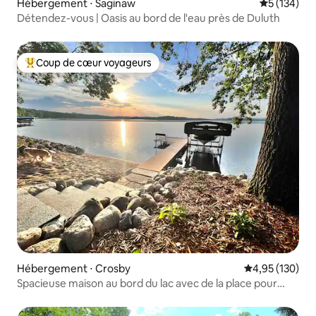
Hébergement ⋅ Saginaw
Évaluation 
5 (134)
Détendez-vous | Oasis au bord de l'eau près de Duluth
Coup de cœur voyageurs
Coups de cœur voyageurs les plus appréciés
Hébergement ⋅ Crosby
Évaluation moy
4,95 (130)
Spacieuse maison au bord du lac avec de la place pour
toute la famille !