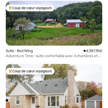
Coup de cœur voyageurs
Coups de cœur voyageurs les plus appréciés
Suite ⋅ Red Wing
Évaluation moy
4,99 (154)
Adventure Time : suite confortable avec 3 chambres et
accès au sentier
Coup de cœur voyageurs
Coups de cœur voyageurs les plus appréciés