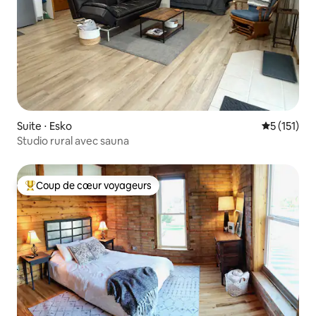
Suite ⋅ Esko
Évaluation 
5 (151)
Studio rural avec sauna
Coup de cœur voyageurs
Coups de cœur voyageurs les plus appréciés