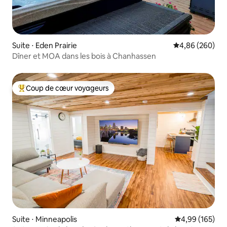
Suite ⋅ Eden Prairie
Évaluation moy
4,86 (260)
Dîner et MOA dans les bois à Chanhassen
Coup de cœur voyageurs
Coups de cœur voyageurs les plus appréciés
Suite ⋅ Minneapolis
Évaluation moy
4,99 (165)