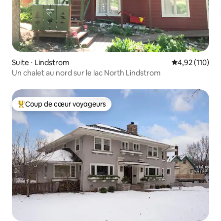
Suite ⋅ Lindstrom
Évaluation moy
4,92 (110)
Un chalet au nord sur le lac North Lindstrom
Coup de cœur voyageurs
Coups de cœur voyageurs les plus appréciés