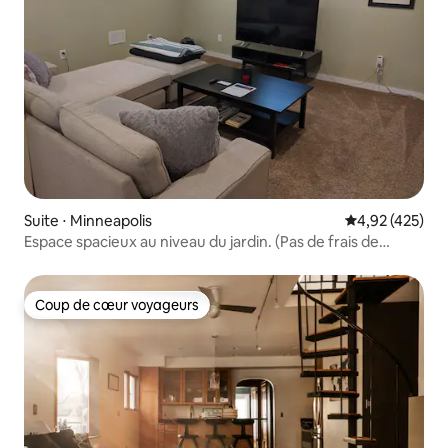
Suite ⋅ Minneapolis
Évaluation moy
4,92 (425)
Espace spacieux au niveau du jardin. (Pas de frais de
ménage !)
Coup de cœur voyageurs
Coup de cœur voyageurs