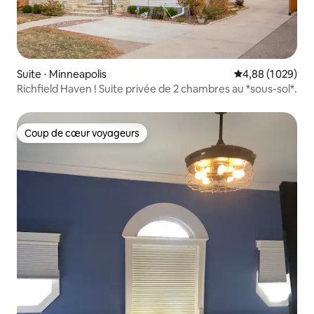
Suite ⋅ Minneapolis
Évaluation moyen
4,88 (1 029)
Richfield Haven ! Suite privée de 2 chambres au *sous-sol*.
Coup de cœur voyageurs
Coup de cœur voyageurs