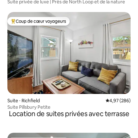
Suite privée de luxe | Près de North Loop et de la nature
Coup de cœur voyageurs
Coups de cœur voyageurs les plus appréciés
Suite ⋅ Richfield
Évaluation moy
4,97 (286)
Suite Pillsbury Petite
Location de suites privées avec terrasse