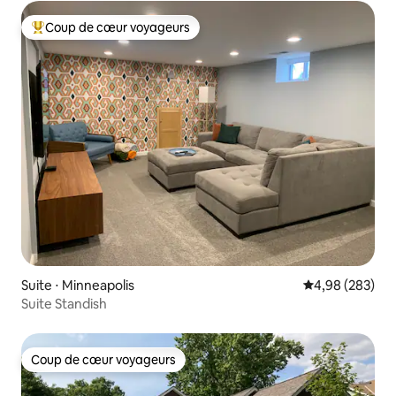
Coup de cœur voyageurs
Coups de cœur voyageurs les plus appréciés
Suite ⋅ Minneapolis
Évaluation moy
4,98 (283)
Suite Standish
Coup de cœur voyageurs
Coup de cœur voyageurs