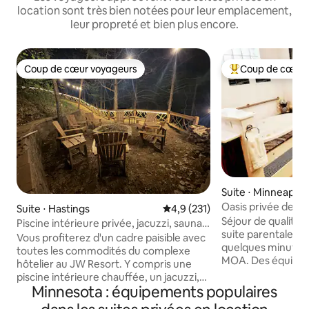
location sont très bien notées pour leur emplacement,
leur propreté et bien plus encore.
Coup de cœur voyageurs
Coup de cœur 
Coup de cœur voyageurs
Coups de cœur vo
Suite ⋅ Minneapoli
Oasis privée de ty
Suite ⋅ Hastings
Évaluation moyenne sur la base
4,9 (231)
Séjour de qualité
Piscine intérieure privée, jacuzzi, sauna,
suite parentale av
salle de jeux
Vous profiterez d'un cadre paisible avec
quelques minutes 
toutes les commodités du complexe
MOA. Des équipe
hôtelier au JW Resort. Y compris une
que vous ne trouv
piscine intérieure chauffée, un jacuzzi,
plupart des hôtels,
Minnesota : équipements populaires
un sauna et des jeux. Nos voyageurs
Détendez-vous dan
viennent pour se faire des souvenirs, pas