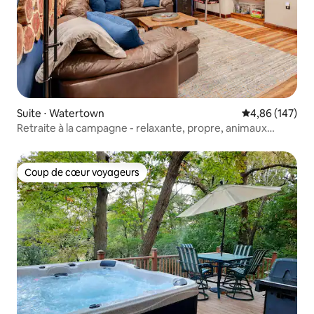
Suite ⋅ Watertown
Évaluation moy
4,86 (147)
Retraite à la campagne - relaxante, propre, animaux
acceptés
Coup de cœur voyageurs
Coup de cœur voyageurs