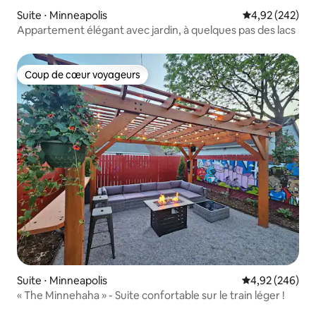
Suite ⋅ Minneapolis
Évaluation moy
4,92 (242)
Appartement élégant avec jardin, à quelques pas des lacs
Coup de cœur voyageurs
Coup de cœur voyageurs
Suite ⋅ Minneapolis
Évaluation moy
4,92 (246)
« The Minnehaha » - Suite confortable sur le train léger !