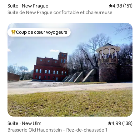
Suite ⋅ New Prague
Évaluation moy
4,98 (151)
Suite de New Prague confortable et chaleureuse
Coup de cœur voyageurs
Coups de cœur voyageurs les plus appréciés
Suite ⋅ New Ulm
Évaluation moy
4,99 (138)
Brasserie Old Hauenstein – Rez-de-chaussée 1