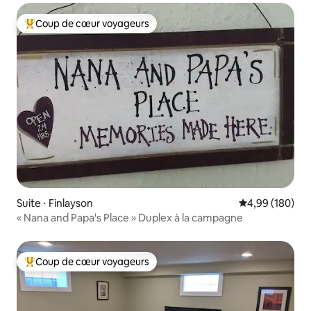
Coup de cœur voyageurs
Coups de cœur voyageurs les plus appréciés
Suite ⋅ Finlayson
Évaluation moy
4,99 (180)
« Nana and Papa's Place » Duplex à la campagne
Coup de cœur voyageurs
Coups de cœur voyageurs les plus appréciés