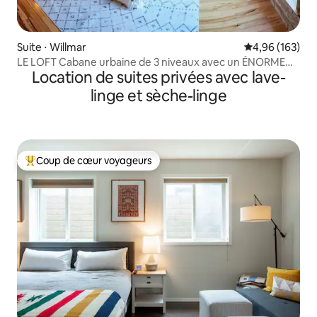
Suite ⋅ Willmar
Évaluation moy
4,96 (163)
LE LOFT Cabane urbaine de 3 niveaux avec un ÉNORME
Location de suites privées avec lave-
patio !
linge et sèche-linge
Coup de cœur voyageurs
Coups de cœur voyageurs les plus appréciés