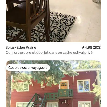
Suite ⋅ Eden Prairie
Évaluation moy
4,98 (203)
Confort propre et douillet dans un cadre estival privé
Coup de cœur voyageurs
Coup de cœur voyageurs