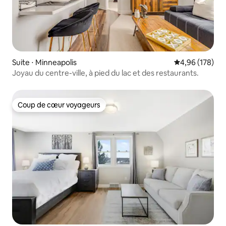
Suite ⋅ Minneapolis
Évaluation moy
4,96 (178)
Joyau du centre-ville, à pied du lac et des restaurants.
Coup de cœur voyageurs
Coup de cœur voyageurs