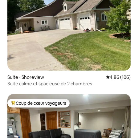
Suite ⋅ Shoreview
Évaluation moy
4,86 (106)
Suite calme et spacieuse de 2 chambres.
Coup de cœur voyageurs
Coups de cœur voyageurs les plus appréciés