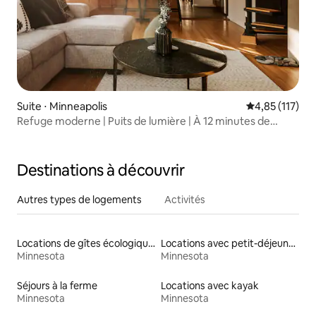
Suite ⋅ Minneapolis
Évaluation moy
4,85 (117)
Refuge moderne | Puits de lumière | À 12 minutes de
l'aéroport
Destinations à découvrir
Autres types de logements
Activités
Locations de gîtes écologiques
Locations avec petit-déjeuner
Minnesota
Minnesota
Séjours à la ferme
Locations avec kayak
Minnesota
Minnesota