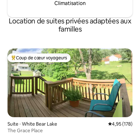
Climatisation
Location de suites privées adaptées aux
familles
Coup de cœur voyageurs
Coups de cœur voyageurs les plus appréciés
Suite ⋅ White Bear Lake
Évaluation moy
4,95 (178)
The Grace Place