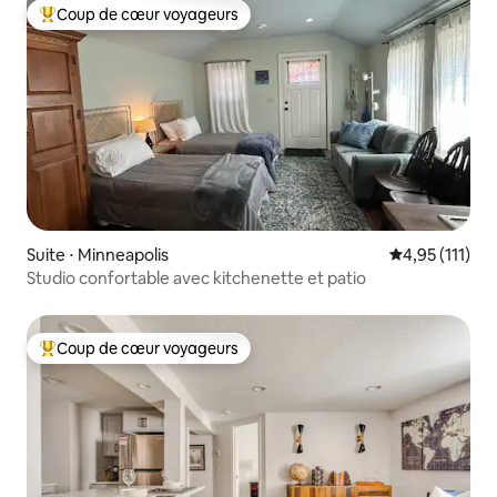
Coup de cœur voyageurs
Coups de cœur voyageurs les plus appréciés
Suite ⋅ Minneapolis
Évaluation mo
4,95 (111)
Studio confortable avec kitchenette et patio
Coup de cœur voyageurs
Coups de cœur voyageurs les plus appréciés