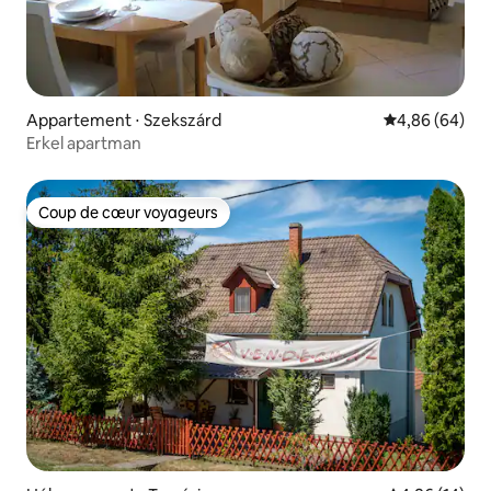
Appartement ⋅ Szekszárd
Évaluation mo
4,86 (64)
Erkel apartman
Coup de cœur voyageurs
Coup de cœur voyageurs