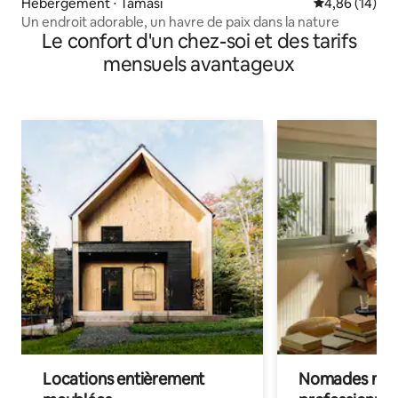
Hébergement ⋅ Tamási
Évaluation mo
4,86 (14)
Un endroit adorable, un havre de paix dans la nature
Le confort d'un chez-soi et des tarifs
mensuels avantageux
Locations entièrement
Nomades num