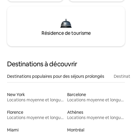
Résidence de tourisme
Destinations à découvrir
Destinations populaires pour des séjours prolongés
Destinati
New York
Barcelone
Locations moyenne et longue durée
Locations moyenne et longue durée
Florence
Athènes
Locations moyenne et longue durée
Locations moyenne et longue durée
Miami
Montréal