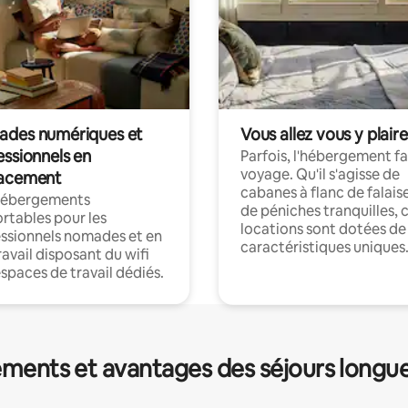
des numériques et
Vous allez vous y plaire
essionnels en
Parfois, l'hébergement fai
voyage. Qu'il s'agisse de
acement
cabanes à flanc de falais
hébergements
de péniches tranquilles, 
rtables pour les
locations sont dotées de
ssionnels nomades et en
caractéristiques uniques
ravail disposant du wifi
espaces de travail dédiés.
ments et avantages des séjours longu