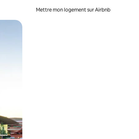
Mettre mon logement sur Airbnb
sant glisser.