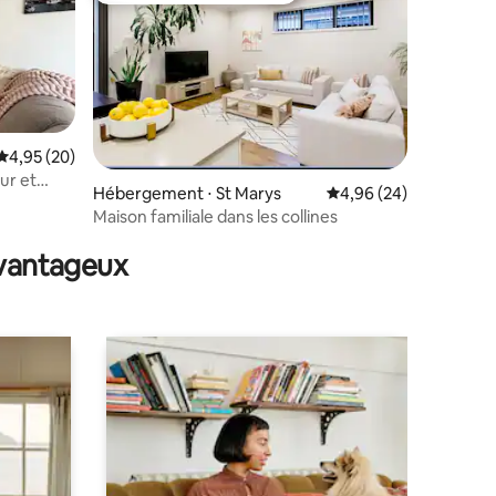
Évaluation moyenne sur la base de 20 commentaires : 4,95 sur 5
4,95 (20)
our et
Hébergement ⋅ St Marys
Évaluation moyenne su
4,96 (24)
mmentaires : 5 sur 5
Maison familiale dans les collines
avantageux