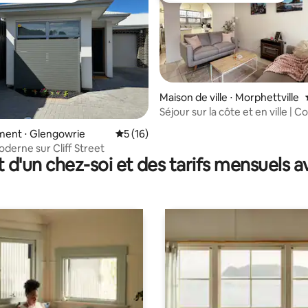
Maison de ville ⋅ Morphettville
Séjour sur la côte et en ville | C
parking
r la base de 25 commentaires : 4,92 sur 5
ent ⋅ Glengowrie
Évaluation moyenne sur la base de 16 co
5 (16)
derne sur Cliff Street
t d'un chez-soi et des tarifs mensuels 