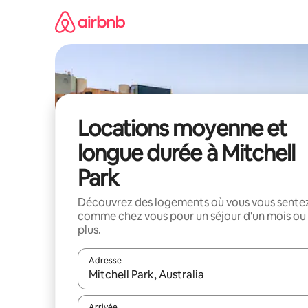
Aller
directement
au
contenu
Locations moyenne et
longue durée à Mitchell
Park
Découvrez des logements où vous vous sente
comme chez vous pour un séjour d'un mois ou
plus.
Adresse
Lorsque les résultats s'affichent, utilisez les flèc
Arrivée