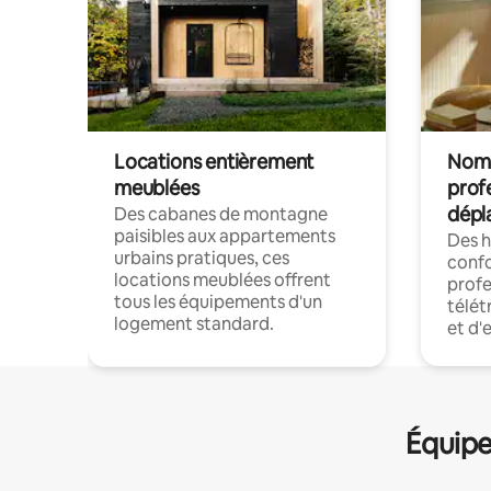
Locations entièrement
Noma
meublées
prof
dépl
Des cabanes de montagne
paisibles aux appartements
Des 
urbains pratiques, ces
confo
locations meublées offrent
profe
tous les équipements d'un
télét
logement standard.
et d'
Équipe