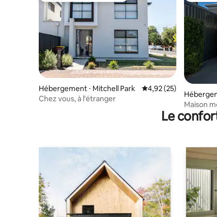
Hébergement ⋅ Mitchell Park
Évaluation moyenne su
4,92 (25)
Hébergem
Chez vous, à l'étranger
Maison mo
Le confor