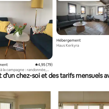
Hébergement
ur la base de 20 commentaires : 4,9 sur 5
Haus Kerkyra
ment
Évaluation moyenne sur la base de 79 commen
4,95 (79)
à la campagne : randonnée,
t d'un chez-soi et des tarifs mensuels 
t nature