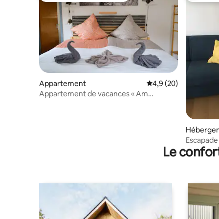
Appartement
Évaluation moyenne s
4,9 (20)
Appartement de vacances « Am
Bollenbach »
Héberge
Escapade 
Le confor
détente e