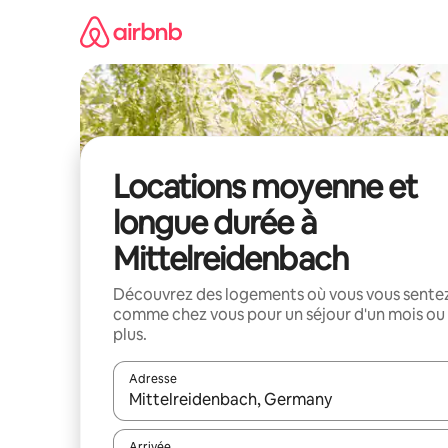
Aller
directement
au
contenu
Locations moyenne et
longue durée à
Mittelreidenbach
Découvrez des logements où vous vous sente
comme chez vous pour un séjour d'un mois ou
plus.
Adresse
Lorsque les résultats s'affichent, utilisez les flèc
Arrivée