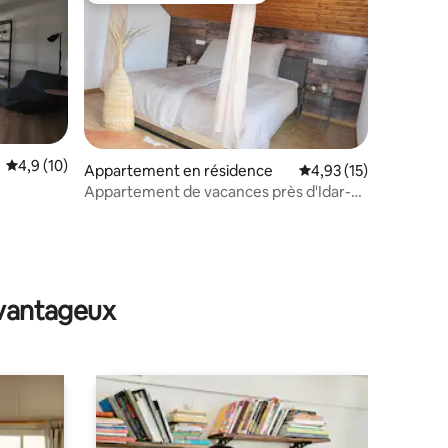
Évaluation moyenne sur la base de 10 commentaires : 4,9 sur 5
4,9 (10)
Appartement en résidence
Évaluation moyenne su
4,93 (15)
Appartement de vacances près d'Idar-
Oberstein, 55758 Dickesbach
taires : 4,95 sur 5
avantageux