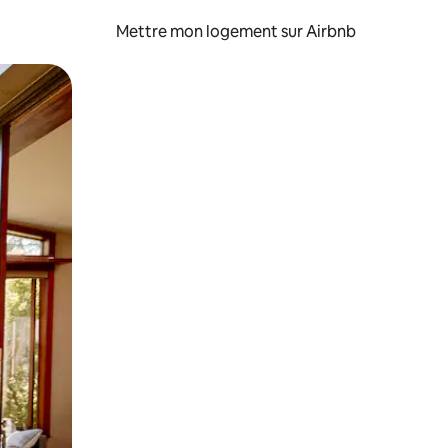
Mettre mon logement sur Airbnb
sant glisser.