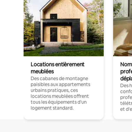
Locations entièrement
Noma
meublées
prof
dépl
Des cabanes de montagne
paisibles aux appartements
Des 
urbains pratiques, ces
confo
locations meublées offrent
profe
tous les équipements d'un
télét
logement standard.
et d'