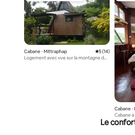
Cabane ⋅ Mittraphap
Évaluation moyenne
5 (14)
Logement avec vue sur la montagne de
Khaoyai
Cabane ⋅
Cabane à
Le confor