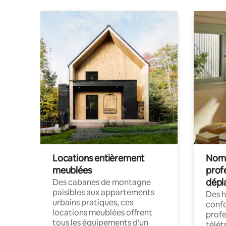
Locations entièrement
Noma
meublées
prof
dépl
Des cabanes de montagne
paisibles aux appartements
Des 
urbains pratiques, ces
confo
locations meublées offrent
profe
tous les équipements d'un
télét