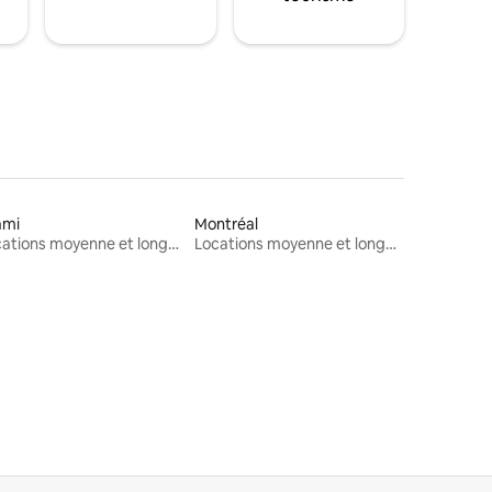
ami
Montréal
Locations moyenne et longue durée
Locations moyenne et longue durée