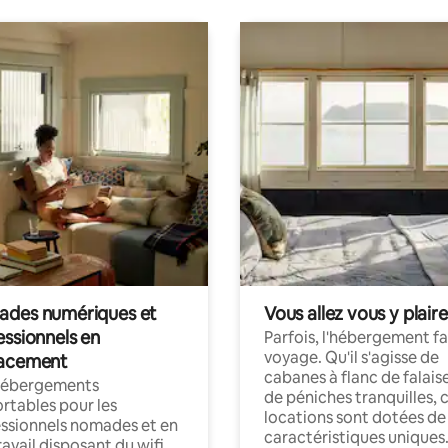
des numériques et
Vous allez vous y plaire
essionnels en
Parfois, l'hébergement fai
voyage. Qu'il s'agisse de
acement
cabanes à flanc de falais
hébergements
de péniches tranquilles, 
rtables pour les
locations sont dotées de
ssionnels nomades et en
caractéristiques uniques
ravail disposant du wifi