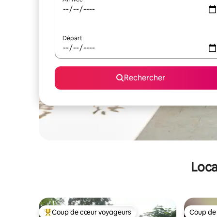
Départ
Rechercher
Loca
Coup de cœur voyageurs
Coup de
Coups de cœur voyageurs les plus appréciés
Coup de