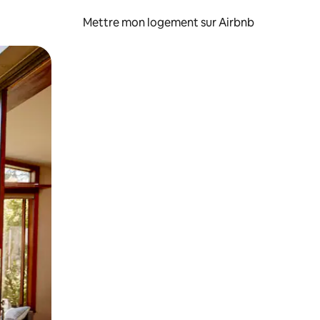
Mettre mon logement sur Airbnb
sant glisser.