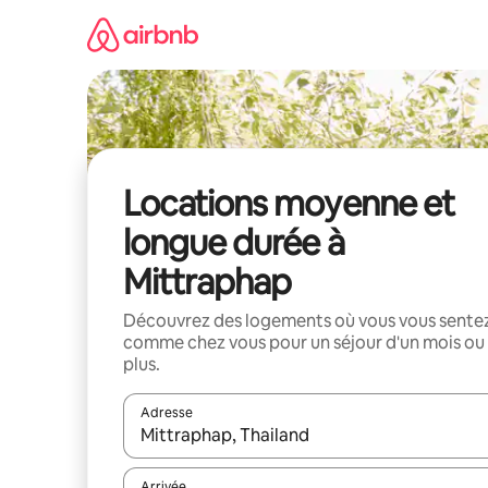
Aller
directement
au
contenu
Locations moyenne et
longue durée à
Mittraphap
Découvrez des logements où vous vous sente
comme chez vous pour un séjour d'un mois ou
plus.
Adresse
Lorsque les résultats s'affichent, utilisez les flèc
Arrivée