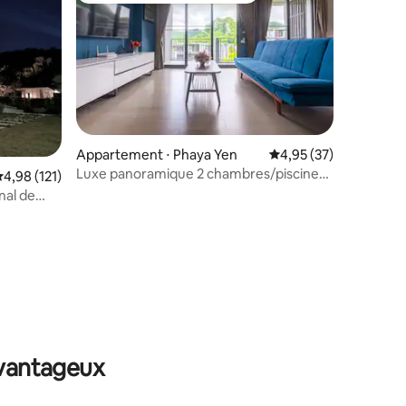
Appartement ⋅ Phaya Yen
Évaluation moyenne su
4,95 (37)
Luxe panoramique 2 chambres/piscine
valuation moyenne sur la base de 121 commentaires : 4,98 sur 5
4,98 (121)
et montagne - La vallée
nal de
mmentaires : 5 sur 5
avantageux