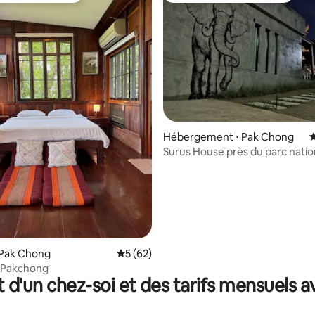
 sur la base de 14 commentaires : 5 sur 5
Hébergement ⋅ Pak Chong
É
Surus House près du parc natio
Khao Yai
 Pak Chong
Évaluation moyenne sur la base de 62 co
5 (62)
 Pakchong
t d'un chez-soi et des tarifs mensuels 