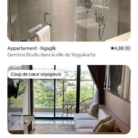
Appartement ⋅ Ngaglik
Évaluation m
4,88 (8)
Gemma Studio dans la ville de Yogyakarta
Coup de cœur voyageurs
Coup de cœur voyageurs