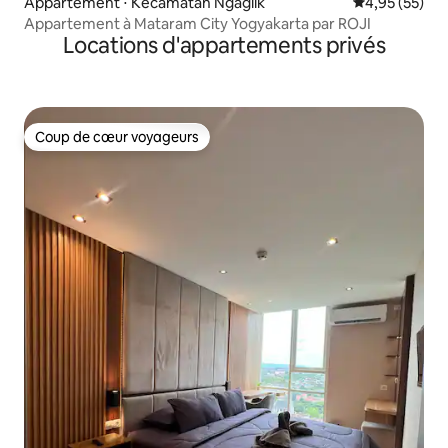
Appartement ⋅ Kecamatan Ngaglik
Évaluation mo
4,95 (55)
Appartement à Mataram City Yogyakarta par ROJI
Locations d'appartements privés
Coup de cœur voyageurs
Coup de cœur voyageurs