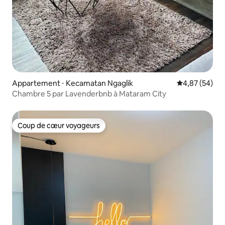
Appartement ⋅ Kecamatan Ngaglik
Évaluation mo
4,87 (54)
Chambre 5 par Lavenderbnb à Mataram City
Coup de cœur voyageurs
Coup de cœur voyageurs