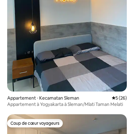
Appartement ⋅ Kecamatan Sleman
Évaluation
5 (26)
Appartement à Yogyakarta à Sleman/Mlati Taman Melati
Coup de cœur voyageurs
Coup de cœur voyageurs