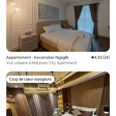
Appartement ⋅ Kecamatan Ngaglik
Évaluation mo
4,92 (24)
Vue urbaine à Mataram City Apartment
Coup de cœur voyageurs
Coup de cœur voyageurs