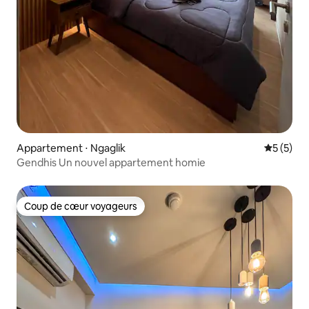
Appartement ⋅ Ngaglik
Évaluatio
5 (5)
Gendhis Un nouvel appartement homie
Coup de cœur voyageurs
Coup de cœur voyageurs