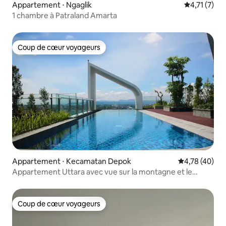
Appartement ⋅ Ngaglik
Évaluation 
4,71 (7)
1 chambre à Patraland Amarta
Coup de cœur voyageurs
Coup de cœur voyageurs
Appartement ⋅ Kecamatan Depok
Évaluation mo
4,78 (40)
Appartement Uttara avec vue sur la montagne et le
centre-ville
Coup de cœur voyageurs
Coup de cœur voyageurs