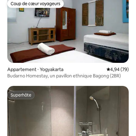
Coup de cœur voyageurs
Coup de cœur voyageurs
Appartement ⋅ Yogyakarta
Évaluation mo
4,94 (79)
Budarno Homestay, un pavillon ethnique Bagong (2BR)
Superhôte
Superhôte