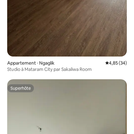
Appartement ⋅ Ngaglik
Évaluation mo
4,85 (34)
Studio à Mataram City par Sakaliwa Room
Superhôte
Superhôte