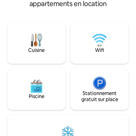
salle de bains moderne, d'une cuisine
appartements en location
des articles de toi
avec un équipement de cuisine de base
entièrement équipée. Détend
et d'un balcon. Parking gratuit, piscine,
sur le balcon avec
salle de sport, hall d'entrée avec café,
Merapi ou profite
restaurant, buanderie et supérette.
illimité avec Netfl
Installations : - Télévision connectée 55"
Internet rapide. Le
- Wi-Fi - climatisation ; - Douche chaude -
comprennent un c
réfrigérateur ; -micro-onde - Cuisinière
forme et une pisc
électrique -bouilloire - évier de cuisine ;
Cuisine
Wifi
rendant chaque m
- équipement de cuisine de base - fer à
séjour inoubliable.
repasser -sèche cheveux Remarque : -
Pas de petit-déjeuner.
Stationnement
Piscine
gratuit sur place