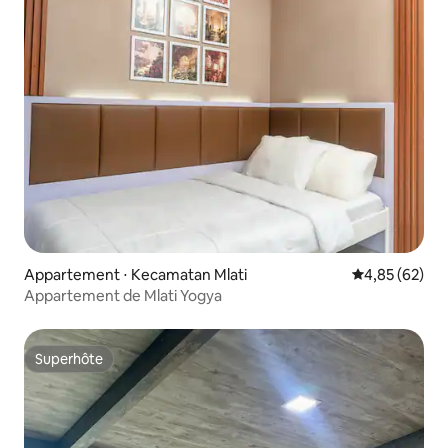
Appartement ⋅ Kecamatan Mlati
Évaluation mo
4,85 (62)
Appartement de Mlati Yogya
Superhôte
Superhôte