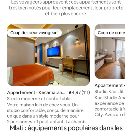
Les voyageurs approuvent : ces appartements sont
très bien notés pour leur emplacement, leur propreté
et bien plus encore.
Coup de cœur voyageurs
Coup de cœur vo
Coup de cœur voyageurs
Coup de cœur vo
Appartement ⋅ K
gaglik
Studio Kael : lit Ki
Appartement ⋅ Kecamatan
Évaluation moyenne sur la base
4,97 (111)
Kael Studio Apart
Ngaglik
Studio moderne et confortable
expérience de séj
Votre maison loin de chez vous. Un
confortable à Yud
studio confortable, conçu de manière
City. Avec un desi
unique dans un style moderne pour
équipements mode
2 personnes + 1 petit enfant. La chambre
climatisation, le l
Mlati : équipements populaires dans les
est équipée d'un lit Queen Size, d'une
serviettes de quali