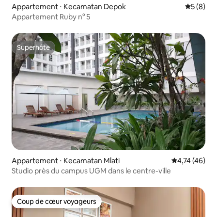
Appartement ⋅ Kecamatan Depok
Évaluatio
5 (8)
Appartement Ruby n° 5
Superhôte
Superhôte
Appartement ⋅ Kecamatan Mlati
Évaluation mo
4,74 (46)
Studio près du campus UGM dans le centre-ville
Coup de cœur voyageurs
Coup de cœur voyageurs