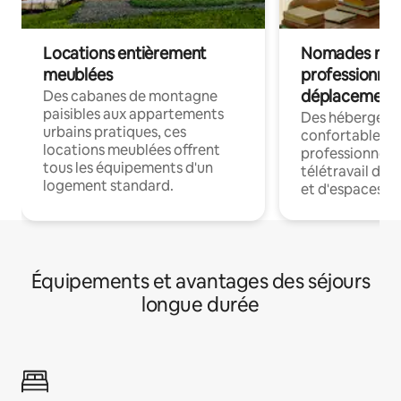
Locations entièrement
Nomades num
meublées
professionnel
déplacement
Des cabanes de montagne
paisibles aux appartements
Des hébergem
urbains pratiques, ces
confortables p
locations meublées offrent
professionnels
tous les équipements d'un
télétravail dis
logement standard.
et d'espaces de
Équipements et avantages des séjours
longue durée