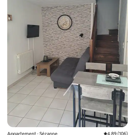
Appartement ⋅ Sézanne
Évaluation moy
4,89 (106)