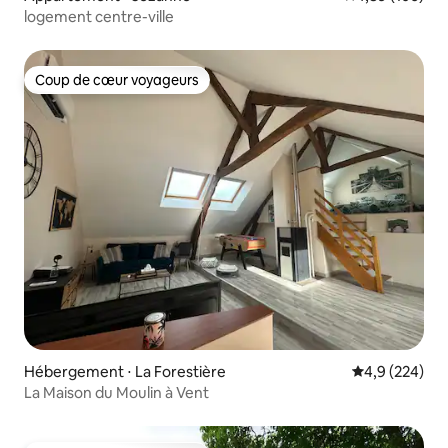
logement centre-ville
Coup de cœur voyageurs
Coup de cœur voyageurs
Hébergement ⋅ La Forestière
Évaluation mo
4,9 (224)
La Maison du Moulin à Vent