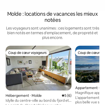
Molde : locations de vacances les mieux
notées
Les voyageurs sont unanimes : ces logements sont très
bien notés en termes d'emplacement, de propreté et
plus encore.
Coup de cœur voyageurs
Coup de cœur vo
Coup de cœur voyageurs
Coup de cœur vo
Appartement ⋅ Mo
Magnifique appar
Hébergement ⋅ Molde
Évaluation moyenne sur la 
5 (6)
vue panoramique
L'appartement est 
Idylle du centre-ville au bord du fjord et
plus belle vue sur l
des montagnes