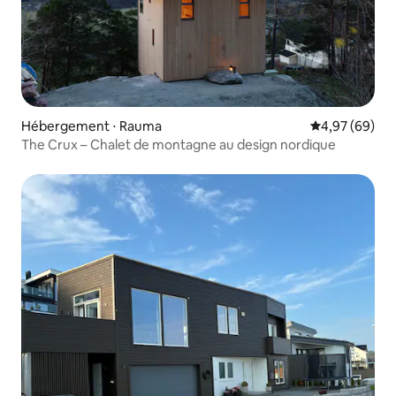
Hébergement ⋅ Rauma
Évaluation mo
4,97 (69)
The Crux – Chalet de montagne au design nordique