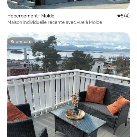
Hébergement ⋅ Molde
Évaluatio
5 (4)
Maison individuelle récente avec vue à Molde
Superhôte
Superhôte