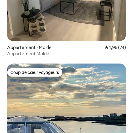
Appartement ⋅ Molde
Évaluation mo
4,95 (74)
Appartement Molde
Coup de cœur voyageurs
Coup de cœur voyageurs