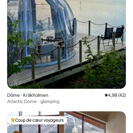
Dôme ⋅ Kråkholmen
Évaluation mo
4,98 (42)
Atlantic Dome - glamping
Coup de cœur voyageurs
Coups de cœur voyageurs les plus appréciés