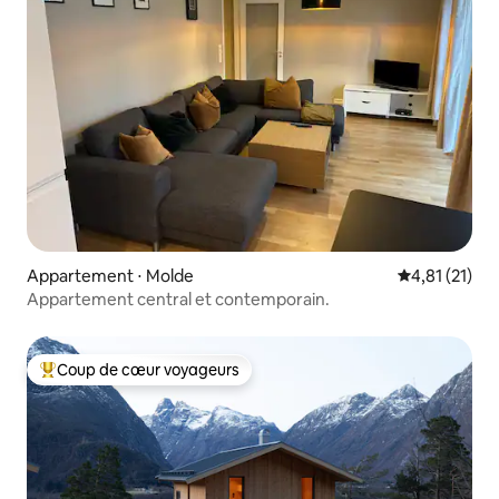
Appartement ⋅ Molde
Évaluation mo
4,81 (21)
Appartement central et contemporain.
Coup de cœur voyageurs
Coups de cœur voyageurs les plus appréciés