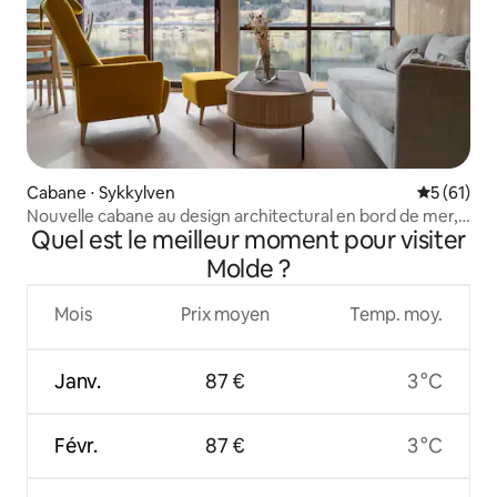
Cabane ⋅ Sykkylven
Évaluation
5 (61)
Nouvelle cabane au design architectural en bord de mer,
Quel est le meilleur moment pour visiter
avec sauna
Molde ?
Mois
Prix moyen
Temp. moy.
Janv.
87 €
3 °C
Févr.
87 €
3 °C