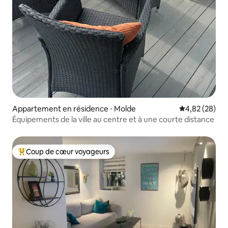
Appartement en résidence ⋅ Molde
Évaluation mo
4,82 (28)
Équipements de la ville au centre et à une courte distance
Coup de cœur voyageurs
Coups de cœur voyageurs les plus appréciés