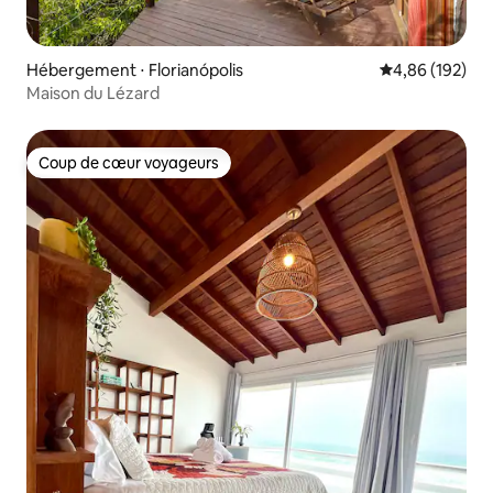
Hébergement ⋅ Florianópolis
Évaluation moy
4,86 (192)
Maison du Lézard
Coup de cœur voyageurs
Coup de cœur voyageurs