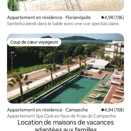
Appartement en résidence ⋅ Florianópolis
Évaluation moy
4,98 (136)
Santinho pieds dans le sable avec une vue spectaculaire.
Coup de cœur voyageurs
Coup de cœur voyageurs
Appartement en résidence ⋅ Campeche
Évaluation moy
4,94 (158)
Appartement Spa Club en face de Praia do Campeche
Location de maisons de vacances
adaptées aux familles