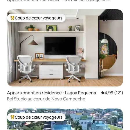
Campeche
Coup de cœur voyageurs
Coups de cœur voyageurs les plus appréciés
Appartement en résidence ⋅ Lagoa Pequena
Évaluation moy
4,99 (121)
Bel Studio au cœur de Novo Campeche
Coup de cœur voyageurs
Coups de cœur voyageurs les plus appréciés