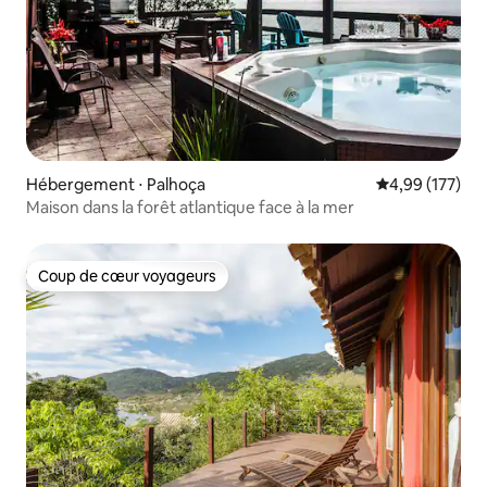
Hébergement ⋅ Palhoça
Évaluation moy
4,99 (177)
Maison dans la forêt atlantique face à la mer
Coup de cœur voyageurs
Coup de cœur voyageurs