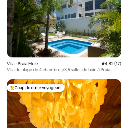
Villa ⋅ Praia Mole
Évaluation mo
4,82 (17)
Villa de plage de 4 chambres/3,5 salles de bain à Praia
Mole !
Coup de cœur voyageurs
Coups de cœur voyageurs les plus appréciés