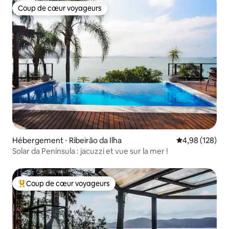
Coup de cœur voyageurs
Coup de cœur voyageurs
Hébergement ⋅ Ribeirão da Ilha
Évaluation moy
4,98 (128)
Solar da Península : jacuzzi et vue sur la mer !
Coup de cœur voyageurs
Coups de cœur voyageurs les plus appréciés