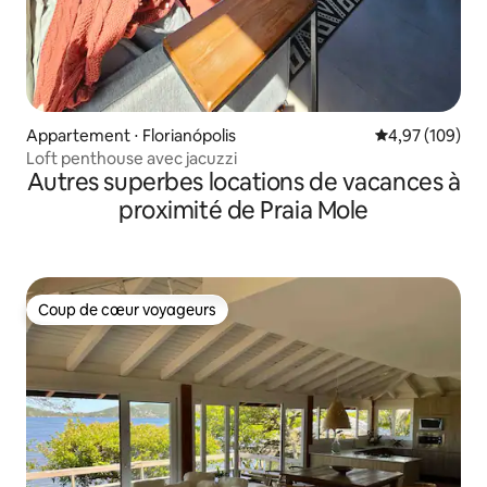
Appartement ⋅ Florianópolis
Évaluation moy
4,97 (109)
Loft penthouse avec jacuzzi
Autres superbes locations de vacances à
proximité de Praia Mole
Coup de cœur voyageurs
Coup de cœur voyageurs