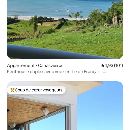
Appartement ⋅ Canasvieiras
Évaluation moy
4,93 (101)
Penthouse duplex avec vue sur l'île du Français -
Canasjurê
Coup de cœur voyageurs
Coups de cœur voyageurs les plus appréciés