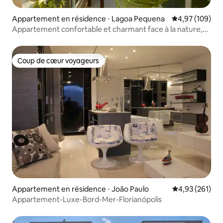
Appartement en résidence ⋅ Lagoa Pequena
Évaluation moy
4,97 (109)
Appartement confortable et charmant face à la nature,
près de la plage
Coup de cœur voyageurs
Coup de cœur voyageurs
Appartement en résidence ⋅ João Paulo
Évaluation moy
4,93 (261)
Appartement-Luxe-Bord-Mer-Florianópolis