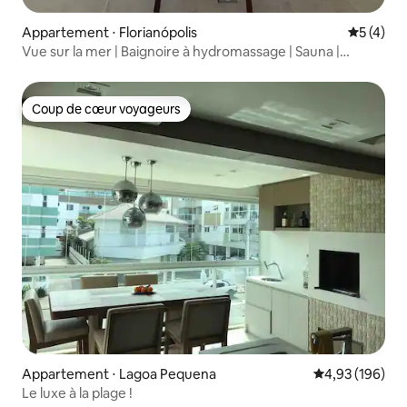
Appartement ⋅ Florianópolis
Évaluatio
5 (4)
Vue sur la mer | Baignoire à hydromassage | Sauna |
Piscine chauffée
Coup de cœur voyageurs
Coup de cœur voyageurs
Appartement ⋅ Lagoa Pequena
Évaluation moy
4,93 (196)
Le luxe à la plage !