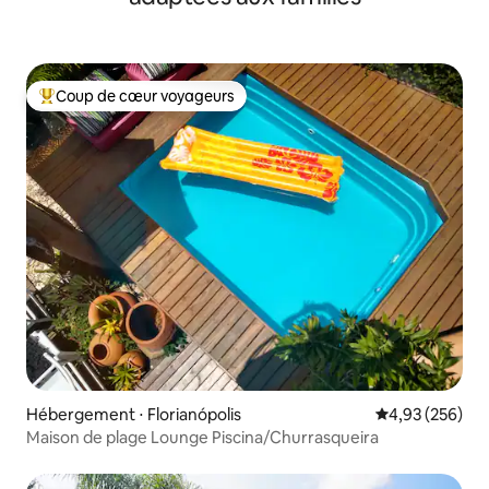
Coup de cœur voyageurs
Coups de cœur voyageurs les plus appréciés
Hébergement ⋅ Florianópolis
Évaluation moy
4,93 (256)
Maison de plage Lounge Piscina/Churrasqueira