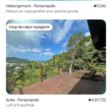
Hébergement ⋅ Florianópolis
Évaluation
5 (24)
Maison en copropriété avec piscine privée
Coup de cœur voyageurs
Coup de cœur voyageurs
Suite ⋅ Florianópolis
Évaluation mo
4,97 (72)
Loft à Praia Mole