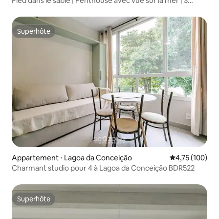
Pied dans le sable | Penthouse avec vue sur la mer | 3
suites
Superhôte
Superhôte
Appartement ⋅ Lagoa da Conceição
Évaluation moy
4,75 (100)
Charmant studio pour 4 à Lagoa da Conceição BDR522
Superhôte
Superhôte