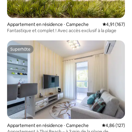
Appartement en résidence ⋅ Campeche
Évaluation moy
4,91 (167)
Fantastique et complet ! Avec accès exclusif à la plage
Superhôte
Superhôte
Appartement en résidence ⋅ Campeche
Évaluation moy
4,86 (127)
Appartement à Thai Beach – à 3 min de la plage de