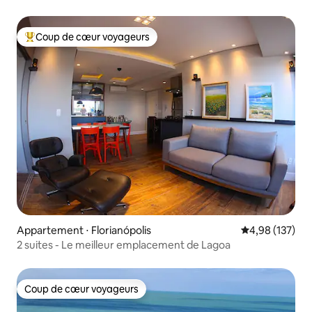
Coup de cœur voyageurs
Coups de cœur voyageurs les plus appréciés
Appartement ⋅ Florianópolis
Évaluation moy
4,98 (137)
2 suites - Le meilleur emplacement de Lagoa
Coup de cœur voyageurs
Coup de cœur voyageurs