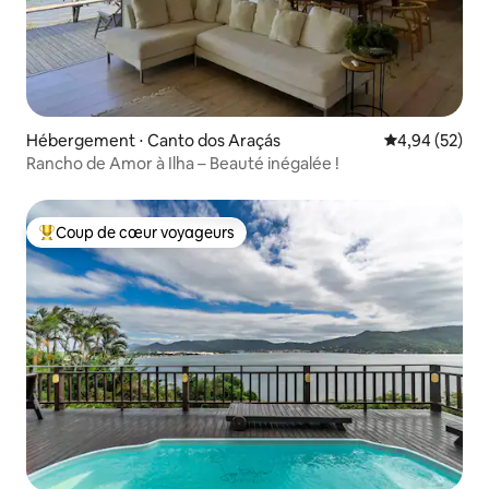
Hébergement ⋅ Canto dos Araçás
Évaluation mo
4,94 (52)
Rancho de Amor à Ilha – Beauté inégalée !
Coup de cœur voyageurs
Coups de cœur voyageurs les plus appréciés