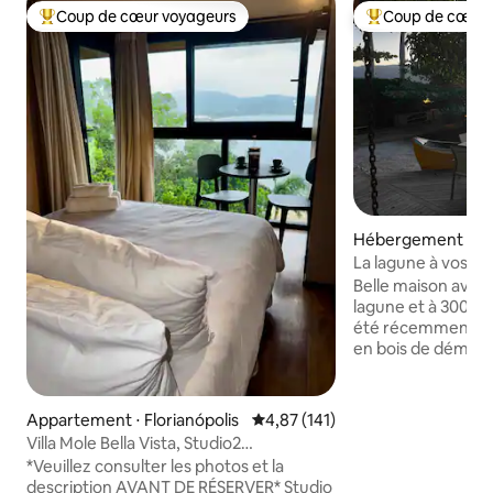
Coup de cœur voyageurs
Coup de cœur 
Coups de cœur voyageurs les plus appréciés
Coups de cœur vo
Hébergement ⋅ Flo
s
La lagune à vos pi
uniquement par A
Belle maison avec d
lagune et à 300 m 
été récemment co
en bois de démolit
intégrée au magni
offrons 2 stand up
du sport à partir 
Appartement ⋅ Florianópolis
Évaluation moyenne sur la base 
4,87 (141)
face de la maison.
Villa Mole Bella Vista, Studio2
gastronomique com
c/vue/Jacuzi/BBQ
*Veuillez consulter les photos et la
maison de haute q
description AVANT DE RÉSERVER* Studio