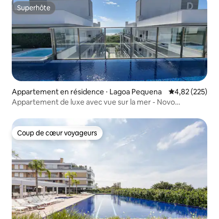
Superhôte
Superhôte
Appartement en résidence ⋅ Lagoa Pequena
Évaluation moy
4,82 (225)
Appartement de luxe avec vue sur la mer - Novo
Campeche
Coup de cœur voyageurs
Coup de cœur voyageurs