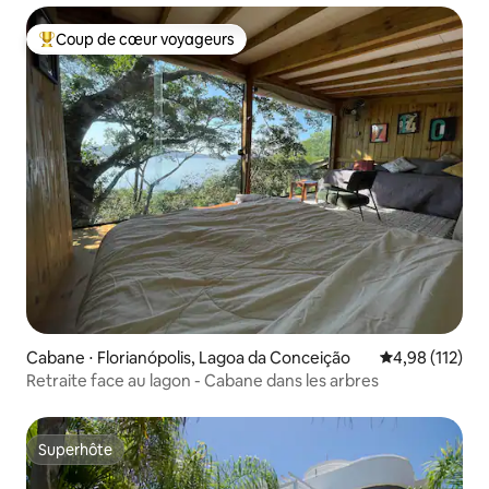
Coup de cœur voyageurs
Coups de cœur voyageurs les plus appréciés
Cabane ⋅ Florianópolis, Lagoa da Conceição
Évaluation moy
4,98 (112)
Retraite face au lagon - Cabane dans les arbres
Superhôte
Superhôte