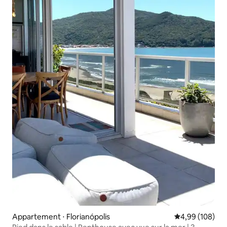
Appartement ⋅ Florianópolis
Évaluation moy
4,99 (108)