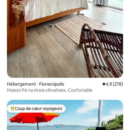
Hébergement ⋅ Florianópolis
Évaluation mo
4,9 (278)
Maison Pé na Areia climatisée. Confortable
Coup de cœur voyageurs
Coups de cœur voyageurs les plus appréciés