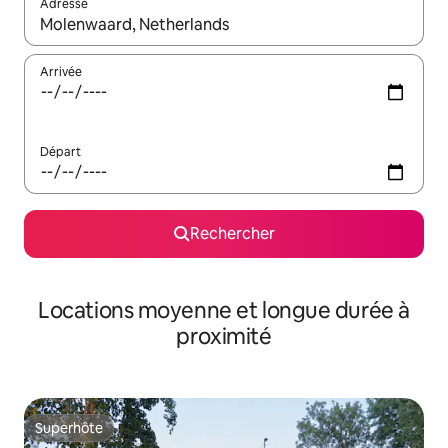
Adresse
Lorsque les résultats s'affichent, utilisez les flèches vers le hau
Arrivée
Départ
Rechercher
Locations moyenne et longue durée à
proximité
Superhôte
Superhôte