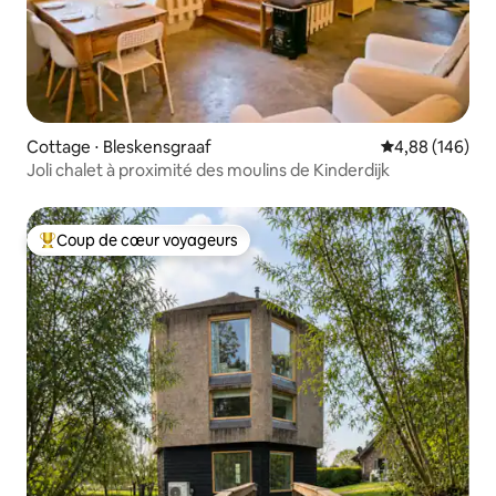
Cottage ⋅ Bleskensgraaf
Évaluation moy
4,88 (146)
Joli chalet à proximité des moulins de Kinderdijk
Coup de cœur voyageurs
Coups de cœur voyageurs les plus appréciés