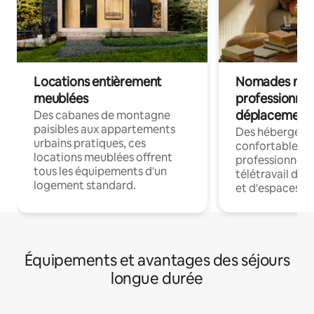
Locations entièrement
Nomades num
meublées
professionnel
déplacement
Des cabanes de montagne
paisibles aux appartements
Des hébergem
urbains pratiques, ces
confortables p
locations meublées offrent
professionnels
tous les équipements d'un
télétravail dis
logement standard.
et d'espaces de
Équipements et avantages des séjours
longue durée