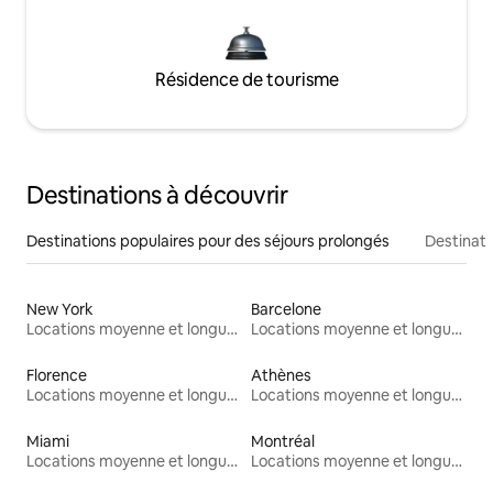
Résidence de tourisme
Destinations à découvrir
Destinations populaires pour des séjours prolongés
Destinati
New York
Barcelone
Locations moyenne et longue durée
Locations moyenne et longue durée
Florence
Athènes
Locations moyenne et longue durée
Locations moyenne et longue durée
Miami
Montréal
Locations moyenne et longue durée
Locations moyenne et longue durée