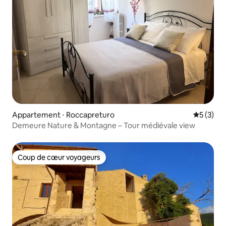
Appartement ⋅ Roccapreturo
Évaluatio
5 (3)
Demeure Nature & Montagne – Tour médiévale view
Coup de cœur voyageurs
Coup de cœur voyageurs