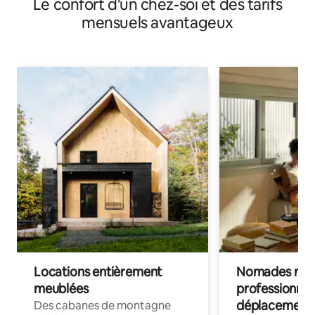
Le confort d'un chez-soi et des tarifs
Sirente Velino
mensuels avantageux
Locations entièrement
Nomades num
meublées
professionnel
déplacement
Des cabanes de montagne