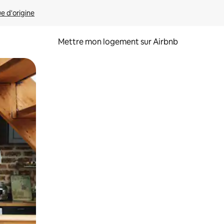
ue d'origine
Mettre mon logement sur Airbnb
sant glisser.