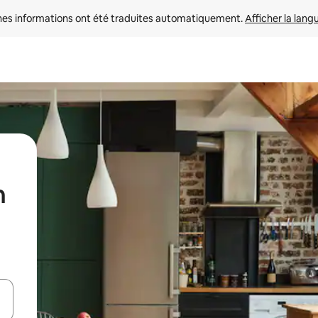
nes informations ont été traduites automatiquement. 
Afficher la lang
n
hes vers le haut et vers le bas pour les parcourir ou en appuyant et en fai