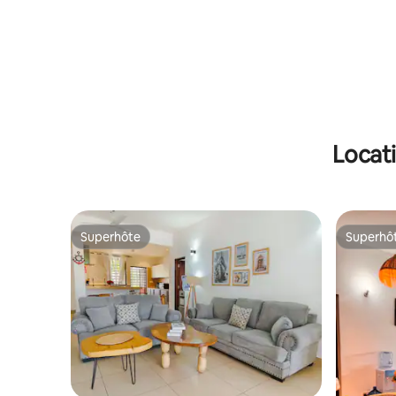
station balnéaire de Lido.
climatisat
le toit
Locat
Superhôte
Superhô
Superhôte
Superhô