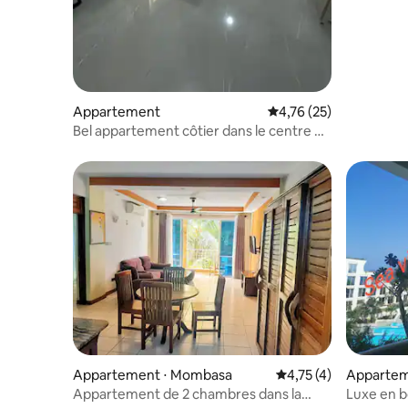
Appartement
Évaluation moyenne su
4,76 (25)
Bel appartement côtier dans le centre de
Nyali
Appartement ⋅ Mombasa
Évaluation moyenne s
4,75 (4)
Appartem
Appartement de 2 chambres dans la
Luxe en b