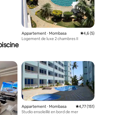
Appartement ⋅ Mombasa
Évaluation moyenne 
4,6 (5)
Logement de luxe 2 chambres II
iscine
Appartement ⋅ Mombasa
Évaluation moyenne su
4,77 (151)
Studio ensoleillé en bord de mer