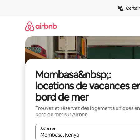
Aller
Certai
directement
au
contenu
Mombasa&nbsp;:
locations de vacances e
bord de mer
Trouvez et réservez des logements uniques en
bord de mer sur Airbnb
Adresse
Lorsque les résultats s'affichent, utilisez les flèc