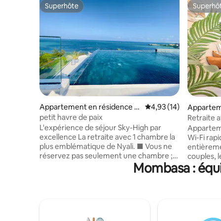
Superhôte
Superhô
Superhôte
Superhô
Appartement en résidence ⋅
Évaluation moyenne su
4,93 (14)
Appartem
Mombasa
petit havre de paix
Retraite a
Nyali | Pis
L'expérience de séjour Sky-High par
Appartem
la plage
excellence La retraite avec 1 chambre la
Wi-Fi rapi
plus emblématique de Nyali. ■ Vous ne
entièreme
réservez pas seulement une chambre ;
couples, l
Mombasa : équi
vous accédez à un mode de vie d'élite.
longs séjours Le logement d
■ L'ambiance : des intérieurs
salon mo
ultramodernes, des baies vitrées du sol
télévision
au plafond et une suite parentale avec lit
climatisa
King Size. ■ Le toit : une expérience
chambre c
« incroyable » à 360 degrés avec une
haut de g