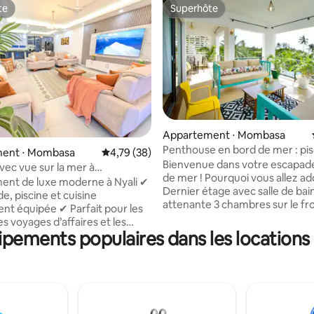
te
Superhôte
te
Superhôte
Appartement ⋅ Mombasa
Penthouse en bord de mer : pis
r la base de 14 commentaires : 4,93 sur 5
ent ⋅ Mombasa
Évaluation moyenne sur la base de 38 comme
4,79 (38)
climatisation + plage + salle de 
Bienvenue dans votre escapad
vec vue sur la mer à
de mer ! Pourquoi vous allez ado
cine | Wifi rapide | Clim | Près de
ent de luxe moderne à Nyali ✔
Dernier étage avec salle de bai
de, piscine et cuisine
attenante 3 chambres sur le fr
nt équipée ✔ Parfait pour les
mer immaculé - Emplacement
es voyages d’affaires et les
imbattable - 1 minute à pied de 
pements populaires dans les locations
ispose d’un
Climatisation (frais supplément
derne avec une grande
25 $ par nuit) - Superbe vue
 connectée et Netflix, de la
panoramique sur l'océan - Pisc
tion dans chaque pièce et d’une
immaculée avec chaises longue
onfortable avec une literie
Espaces repas intérieurs et exté
amme. Que vous soyez ici pour
Cadre familial calme et sûr - Se