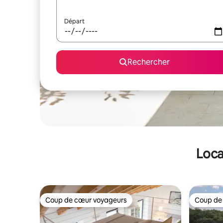
Départ
Rechercher
Loca
Coup de cœur voyageurs
Coup de
Coup de cœur voyageurs
Coup de