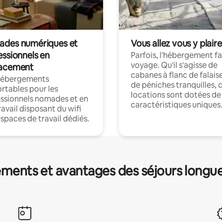
des numériques et
Vous allez vous y plaire
essionnels en
Parfois, l'hébergement fai
voyage. Qu'il s'agisse de
acement
cabanes à flanc de falais
hébergements
de péniches tranquilles, 
rtables pour les
locations sont dotées de
ssionnels nomades et en
caractéristiques uniques
ravail disposant du wifi
espaces de travail dédiés.
ments et avantages des séjours longu