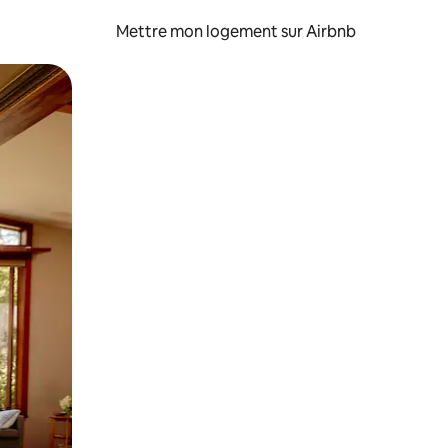
Mettre mon logement sur Airbnb
sant glisser.