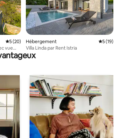
mmentaires : 5 sur 5
Évaluation moyenne sur la base de 20 commentaires : 5 sur 5
5 (20)
Hébergement
Évaluation moyenne
5 (19)
vec vue
Villa Linda par Rent Istria
avantageux