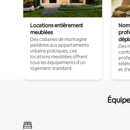
Locations entièrement
Noma
meublées
prof
dépl
Des cabanes de montagne
paisibles aux appartements
Des 
urbains pratiques, ces
confo
locations meublées offrent
profe
tous les équipements d'un
télét
logement standard.
et d'
Équipe