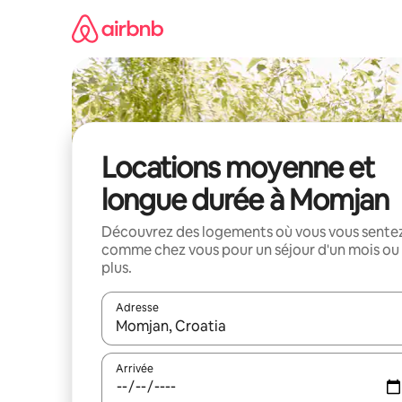
Aller
directement
au
contenu
Locations moyenne et
longue durée à Momjan
Découvrez des logements où vous vous sente
comme chez vous pour un séjour d'un mois ou
plus.
Adresse
Lorsque les résultats s'affichent, utilisez les flèc
Arrivée