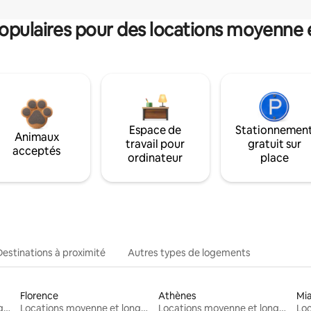
pulaires pour des locations moyenne 
Espace de
Stationnemen
Animaux
travail pour
gratuit sur
acceptés
ordinateur
place
Destinations à proximité
Autres types de logements
Florence
Athènes
Mi
Locations moyenne et longue durée
Locations moyenne et longue durée
Locations moyenne et longue durée