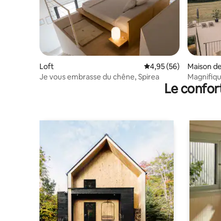
Loft
Évaluation moyenne sur
4,95 (56)
Maison de 
Je vous embrasse du chêne, Spirea
Magnifiq
Le confor
sur la mer