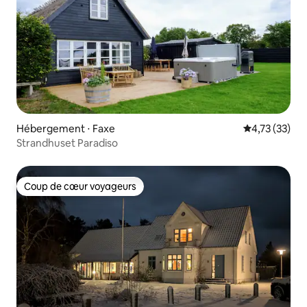
Hébergement ⋅ Faxe
Évaluation mo
4,73 (33)
Strandhuset Paradiso
Coup de cœur voyageurs
Coup de cœur voyageurs