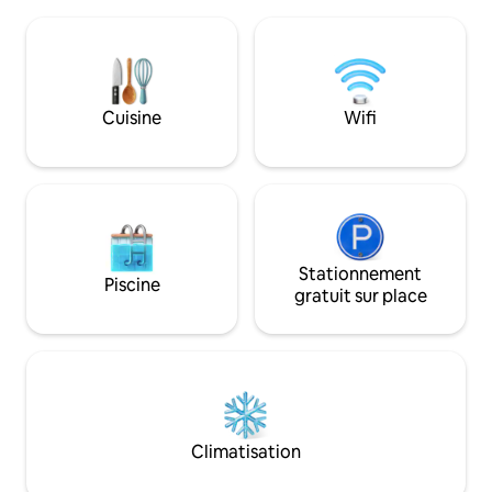
salon de jardin et barbecue à gaz, et d'un
chambre et une sall
bac à sable pour les plus jeunes
a une belle douch
membres de la famille. À distance de
chaude, à environ 
marche de Camønoen, des pizzas cuites
d'entrée. Ici, vou
au four à pierre au port de Bogø et des
majeure partie de 
achats dans l'épicerie locale - ou que
profitant des élém
Cuisine
Wifi
diriez-vous d'un court trajet en voiture
secteur est pitto
jusqu'à Møns Klint, au château de
sentiers pédestres
Liselund ou peut-être d'une glace à
Møn-Is ?
Stationnement
Piscine
gratuit sur place
Climatisation