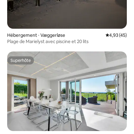
Hébergement ⋅ Væggerløse
Évaluation mo
4,93 (45)
Plage de Marielyst avec piscine et 20 lits
Superhôte
Superhôte