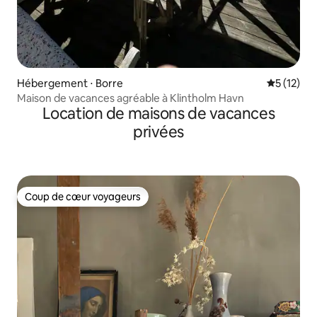
Hébergement ⋅ Borre
Évaluation
5 (12)
Maison de vacances agréable à Klintholm Havn
Location de maisons de vacances
privées
Coup de cœur voyageurs
Coup de cœur voyageurs