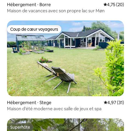
Hébergement ⋅ Borre
Évaluation mo
4,75 (20)
Maison de vacances avec son propre lac sur Møn
Coup de cœur voyageurs
Coup de cœur voyageurs
Hébergement ⋅ Stege
Évaluation mo
4,97 (31)
Maison d'été moderne avec salle de jeux et spa
Superhôte
Superhôte