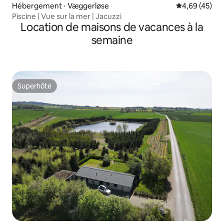
Hébergement ⋅ Væggerløse
Évaluation mo
4,69 (45)
Piscine | Vue sur la mer | Jacuzzi
Location de maisons de vacances à la
semaine
Superhôte
Superhôte