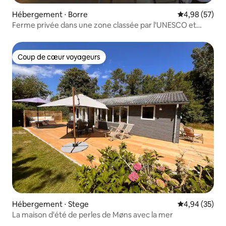
Hébergement ⋅ Borre
Évaluation mo
4,98 (57)
Ferme privée dans une zone classée par l'UNESCO et
Dark Sky
Coup de cœur voyageurs
Coup de cœur voyageurs
Hébergement ⋅ Stege
Évaluation mo
4,94 (35)
La maison d'été de perles de Møns avec la mer