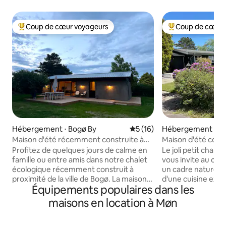
Coup de cœur voyageurs
Coup de cœur 
Coups de cœur voyageurs les plus appréciés
Coups de cœur vo
Hébergement ⋅ Bogø By
Évaluation moyenne sur la b
5 (16)
Hébergement ⋅ Vo
Maison d'été récemment construite à
Maison d'été conf
Bogø
Profitez de quelques jours de calme en
Le joli petit chale
famille ou entre amis dans notre chalet
vous invite au cal
écologique récemment construit à
un cadre naturel. 
proximité de la ville de Bogø. La maison
d'une cuisine exté
Équipements populaires dans les
dispose d'une belle lumière et d'une vue
et d'une grande terrasse. L
sur le jardin privé depuis les grandes
fonctionnelle et c
maisons en location à Møn
fenêtres dans toutes les pièces. Elle est
vous avez besoin. Il y a une entrée, une
entourée d'une grande terrasse avec
cuisine et un salon