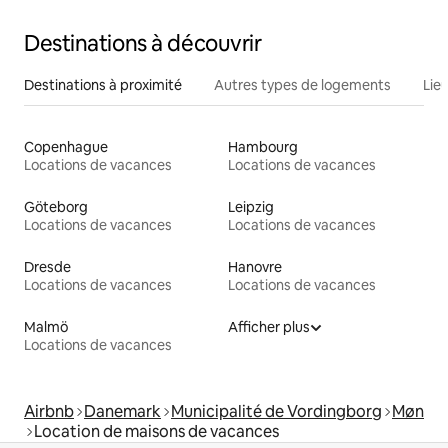
Destinations à découvrir
Destinations à proximité
Autres types de logements
Lie
Copenhague
Hambourg
Locations de vacances
Locations de vacances
Göteborg
Leipzig
Locations de vacances
Locations de vacances
Dresde
Hanovre
Locations de vacances
Locations de vacances
Malmö
Afficher plus
Locations de vacances
Airbnb
Danemark
Municipalité de Vordingborg
Møn
Location de maisons de vacances