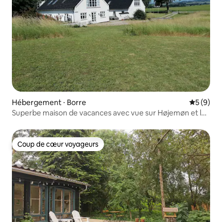
Hébergement ⋅ Borre
Évaluatio
5 (9)
Superbe maison de vacances avec vue sur Højemøn et la
mer Baltique
Coup de cœur voyageurs
Coup de cœur voyageurs