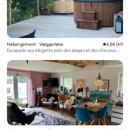
Hébergement ⋅ Væggerløse
Évaluation mo
4,66 (41)
Escapade spa élégante près des plages et des chevaux
sauvages