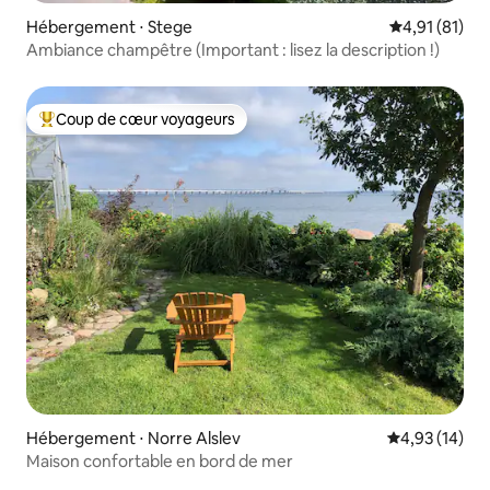
Hébergement ⋅ Stege
Évaluation mo
4,91 (81)
Ambiance champêtre (Important : lisez la description !)
Coup de cœur voyageurs
Coups de cœur voyageurs les plus appréciés
Hébergement ⋅ Norre Alslev
Évaluation mo
4,93 (14)
Maison confortable en bord de mer