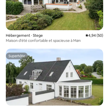
Hébergement ⋅ Stege
Évaluation mo
4,94 (50)
Maison d'été confortable et spacieuse à Møn
Superhôte
Superhôte