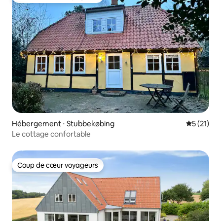
Coup de cœur voyageurs
Hébergement ⋅ Stubbekøbing
Évaluation
5 (21)
Le cottage confortable
Coup de cœur voyageurs
Coup de cœur voyageurs