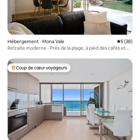
Hébergement ⋅ Mona Vale
Évaluation
5 (38)
Retraite moderne - Près de la plage, à pied des cafés et du
golf
Coup de cœur voyageurs
Coups de cœur voyageurs les plus appréciés