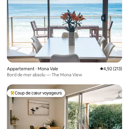
Appartement ⋅ Mona Vale
Évaluation moy
4,92 (213)
Bord de mer absolu — The Mona View
Coup de cœur voyageurs
Coups de cœur voyageurs les plus appréciés