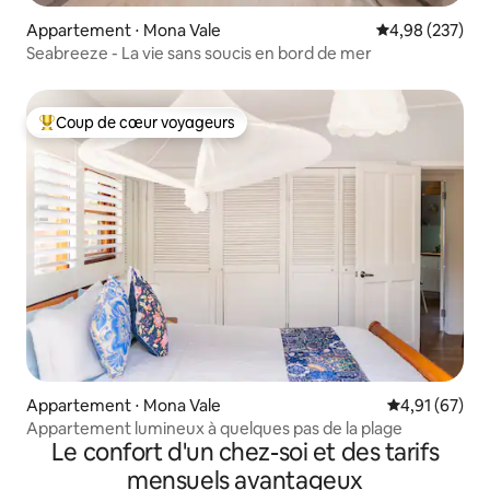
Appartement ⋅ Mona Vale
Évaluation moy
4,98 (237)
Seabreeze - La vie sans soucis en bord de mer
Coup de cœur voyageurs
Coups de cœur voyageurs les plus appréciés
Appartement ⋅ Mona Vale
Évaluation mo
4,91 (67)
Appartement lumineux à quelques pas de la plage
Le confort d'un chez-soi et des tarifs
mensuels avantageux