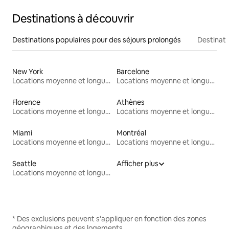
Destinations à découvrir
Destinations populaires pour des séjours prolongés
Destinati
New York
Barcelone
Locations moyenne et longue durée
Locations moyenne et longue durée
Florence
Athènes
Locations moyenne et longue durée
Locations moyenne et longue durée
Miami
Montréal
Locations moyenne et longue durée
Locations moyenne et longue durée
Seattle
Afficher plus
Locations moyenne et longue durée
* Des exclusions peuvent s'appliquer en fonction des zones
géographiques et des logements.