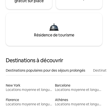
gratuit sur place
Résidence de tourisme
Destinations à découvrir
Destinations populaires pour des séjours prolongés
Destinati
New York
Barcelone
Locations moyenne et longue durée
Locations moyenne et longue durée
Florence
Athènes
Locations moyenne et longue durée
Locations moyenne et longue durée