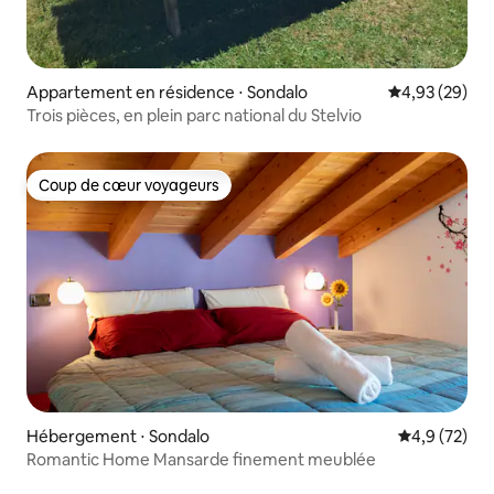
Appartement en résidence ⋅ Sondalo
Évaluation mo
4,93 (29)
Trois pièces, en plein parc national du Stelvio
Coup de cœur voyageurs
Coup de cœur voyageurs
Hébergement ⋅ Sondalo
Évaluation m
4,9 (72)
Romantic Home Mansarde finement meublée