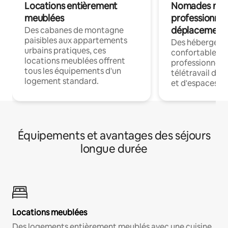
Locations entièrement
Nomades num
meublées
professionnel
déplacement
Des cabanes de montagne
paisibles aux appartements
Des hébergem
urbains pratiques, ces
confortables p
locations meublées offrent
professionnels
tous les équipements d'un
télétravail dis
logement standard.
et d'espaces de
Équipements et avantages des séjours
longue durée
Locations meublées
Des logements entièrement meublés avec une cuisine,