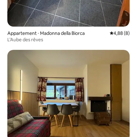
Appartement ⋅ Madonna della Biorca
Évaluation m
4,88 (8)
L’Aube des rêves