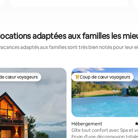
locations adaptées aux familles les mi
acances adaptés aux familles sont très bien notés pour leur e
de cœur voyageurs
Coup de cœur voyageurs
 cœur voyageurs les plus appréciés
Coups de cœur voyageurs les p
Hébergement
É
Gîte tout confort avec Spa et 
la base de 323 commentaires : 4,97 sur 5
Pyrénées
Envie d'une déconnexion total