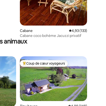
Cabane
Évaluation moyenne sur
4,93 (133)
Cabane coco bohème Jacuzzi privatif
es animaux
Coup de cœur voyageurs
lus appréciés
Coups de cœur voyageurs les plus appréciés