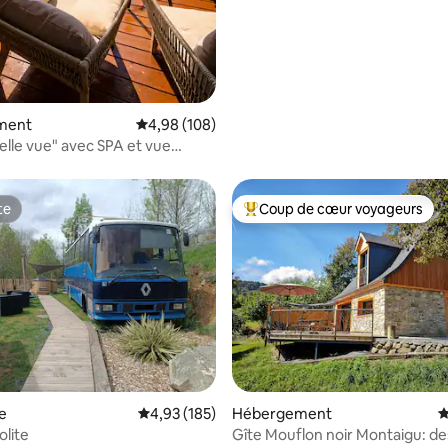
ment
Évaluation moyenne sur la base de 108 commen
4,98 (108)
elle vue" avec SPA et vue
le
te
Coup de cœur voyageurs
te
Coups de cœur voyageurs les p
 la base de 157 commentaires : 4,94 sur 5
e
Évaluation moyenne sur la base de 185 comme
4,93 (185)
Hébergement
É
olite
Gîte Mouflon noir Montaigu: de