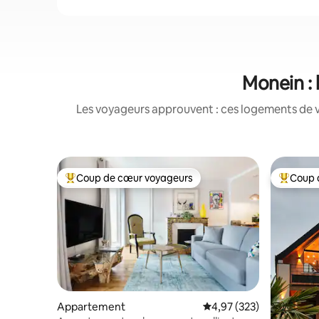
Monein : 
Les voyageurs approuvent : ces logements de v
Coup de cœur voyageurs
Coup 
Coups de cœur voyageurs les plus appréciés
Coups de
Appartement
Évaluation moyenne sur 
4,97 (323)