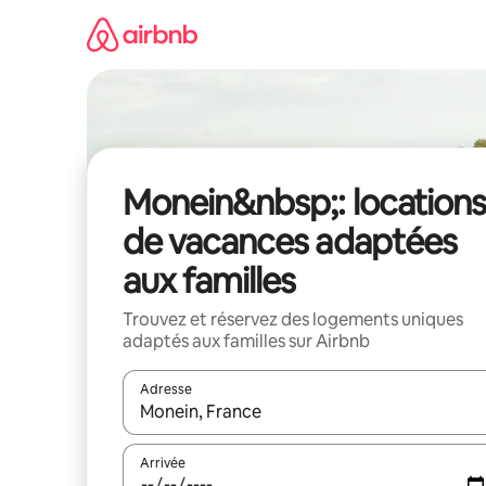
Aller
directement
au
contenu
Monein&nbsp;: locations
de vacances adaptées
aux familles
Trouvez et réservez des logements uniques
adaptés aux familles sur Airbnb
Adresse
Lorsque les résultats s'affichent, utilisez les flèc
Arrivée