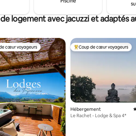
Piscine
su
ité.
 de logement avec jacuzzi et adaptés au
de cœur voyageurs
Coup de cœur voyageurs
 cœur voyageurs les plus appréciés
Coups de cœur voyageurs les p
 la base de 136 commentaires : 4,91 sur 5
Hébergement
É
Le Rachet - Lodge & Spa 4*