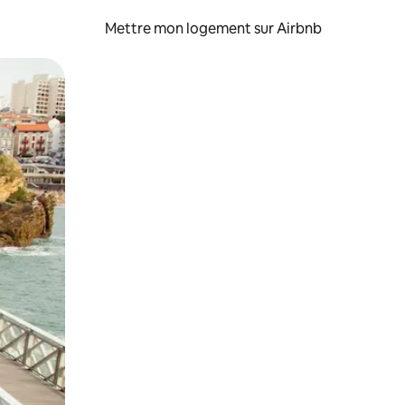
Mettre mon logement sur Airbnb
sant glisser.