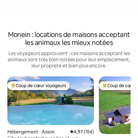
Monein : locations de maisons acceptant
les animaux les mieux notées
Les voyageurs approuvent : ces maisons acceptant les
animaux sont très bien notées pour leur emplacement,
leur propreté et bien plus encore.
Coup de cœur voyageurs
Coup de cœur 
Coups de cœur voyageurs les plus appréciés
Coups de cœur vo
Hébergement ⋅ Asson
Évaluation moyenne sur la base 
4,97 (154)