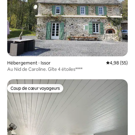
Hébergement ⋅ Issor
Évaluation mo
4,98 (55)
Au Nid de Caroline. Gîte 4 étoiles****
Coup de cœur voyageurs
Coup de cœur voyageurs