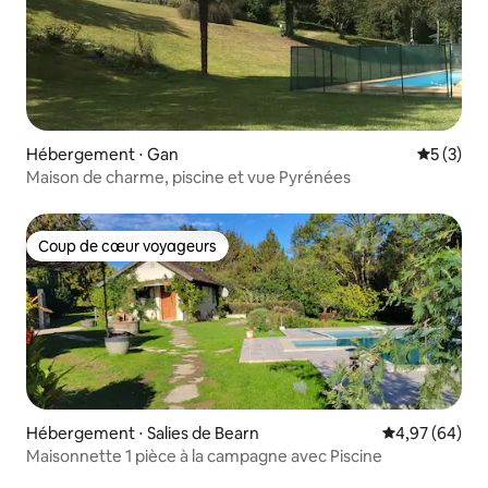
Hébergement ⋅ Gan
Évaluatio
5 (3)
Maison de charme, piscine et vue Pyrénées
Coup de cœur voyageurs
Coup de cœur voyageurs
Hébergement ⋅ Salies de Bearn
Évaluation mo
4,97 (64)
Maisonnette 1 pièce à la campagne avec Piscine