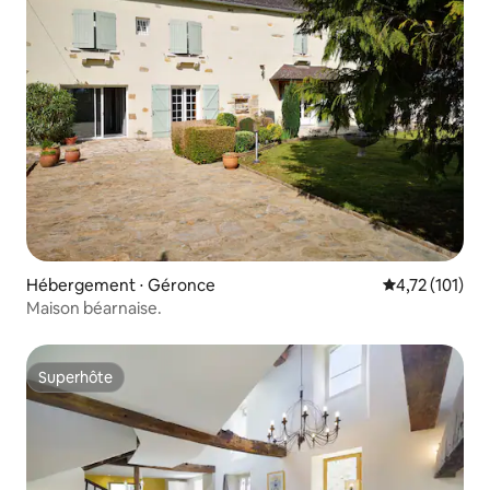
Hébergement ⋅ Géronce
Évaluation moy
4,72 (101)
Maison béarnaise.
Superhôte
Superhôte