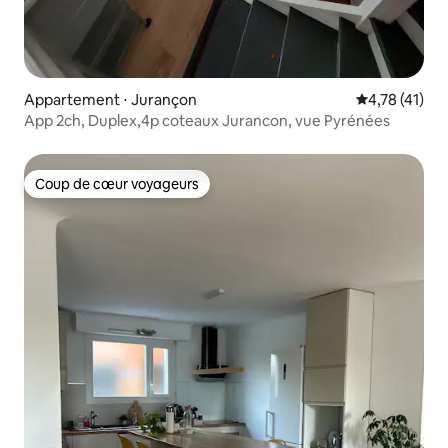
Appartement ⋅ Jurançon
Évaluation mo
4,78 (41)
App 2ch, Duplex,4p coteaux Jurancon, vue Pyrénées
Coup de cœur voyageurs
Coup de cœur voyageurs