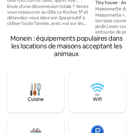
Gîte tout confort avec Spa et vue
Tiny house ⋅ Asas
Pyrénées
Envie d'une déconnexion totale ? Venez
Maisonnette dans l
vous ressourcer au Gîte Le Rocher 5* et
Pyrénées
Maisonnette « Ara
détendez-vous dans son Spa privatif à
terrasse couverte
utiliser toute l'année, avec vue sur les
jardin) avec vue s
Pyrénées, entouré par le calme de la
entourée de prair
nature apaisante ! Ce gîte vous offrira
Monein : équipements populaires dans
sont composés d’un
tout le confort nécéssaire pour une
chambre, d’un cana
les locations de maisons acceptant les
relaxation complète grâce à ses
140 dans le salon
équipements modernes et son
animaux
en 90 dans la mez
ambiance cocooning. Les alentours sont
accès par une petit
le point de départ de randonnées à pied
bain avec douche,
ou vélo, des sports d'hiver, des lieux
Cuisine équipée, f
touristiques Lourdes, Pau,Train
micro-onde, lave li
d'Artouste,Gavarnie
Parking privé sur
proximité
Cuisine
Wifi