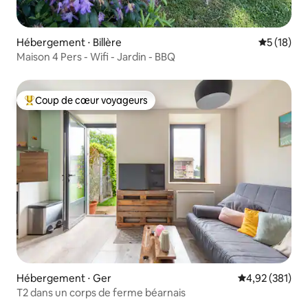
Hébergement ⋅ Billère
Évaluation
5 (18)
Maison 4 Pers - Wifi - Jardin - BBQ
Coup de cœur voyageurs
Coups de cœur voyageurs les plus appréciés
Hébergement ⋅ Ger
Évaluation moy
4,92 (381)
T2 dans un corps de ferme béarnais