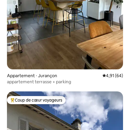
Appartement ⋅ Jurançon
Évaluation mo
4,91 (64)
appartement terrasse + parking
Coup de cœur voyageurs
Coups de cœur voyageurs les plus appréciés