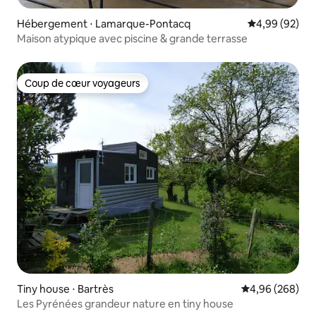
Hébergement ⋅ Lamarque-Pontacq
Évaluation mo
4,99 (92)
Maison atypique avec piscine & grande terrasse
Coup de cœur voyageurs
Coup de cœur voyageurs
Tiny house ⋅ Bartrès
Évaluation moy
4,96 (268)
Les Pyrénées grandeur nature en tiny house