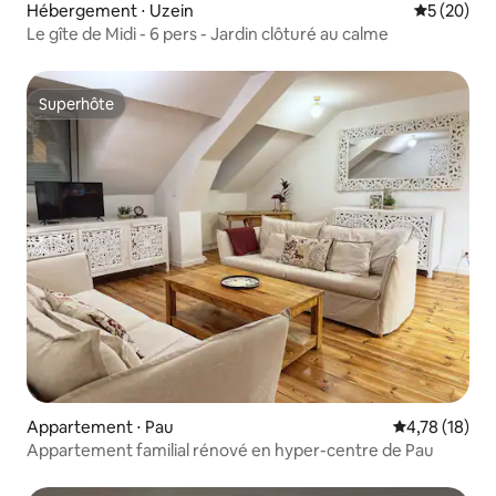
Hébergement ⋅ Uzein
Évaluation
5 (20)
Le gîte de Midi - 6 pers - Jardin clôturé au calme
Superhôte
Superhôte
Appartement ⋅ Pau
Évaluation mo
4,78 (18)
Appartement familial rénové en hyper-centre de Pau