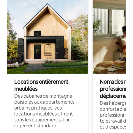
Locations entièrement
Nomades num
meublées
professionnel
déplacement
Des cabanes de montagne
paisibles aux appartements
Des hébergem
urbains pratiques, ces
confortables p
locations meublées offrent
professionnels
tous les équipements d'un
télétravail dis
logement standard.
et d'espaces de