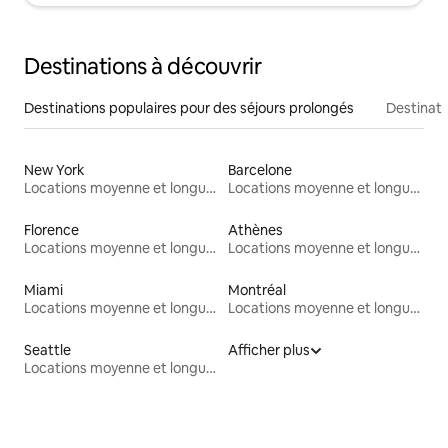
Destinations à découvrir
Destinations populaires pour des séjours prolongés
Destinati
New York
Barcelone
Locations moyenne et longue durée
Locations moyenne et longue durée
Florence
Athènes
Locations moyenne et longue durée
Locations moyenne et longue durée
Miami
Montréal
Locations moyenne et longue durée
Locations moyenne et longue durée
Seattle
Afficher plus
Locations moyenne et longue durée