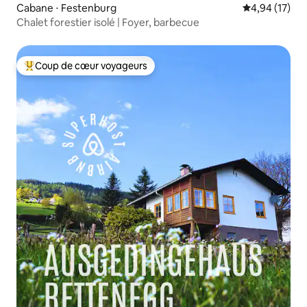
Cabane ⋅ Festenburg
Évaluation mo
4,94 (17)
Chalet forestier isolé | Foyer, barbecue
Coup de cœur voyageurs
Coups de cœur voyageurs les plus appréciés