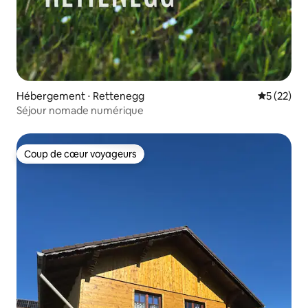
Hébergement ⋅ Rettenegg
Évaluation
5 (22)
Séjour nomade numérique
Coup de cœur voyageurs
Coup de cœur voyageurs