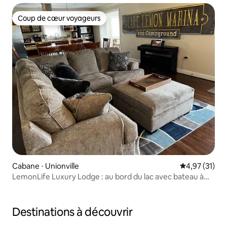
Coup de cœur voyageurs
Coup de cœur voyageurs
Cabane ⋅ Unionville
Évaluation mo
4,97 (31)
LemonLife Luxury Lodge : au bord du lac avec bateau à
louer
Destinations à découvrir