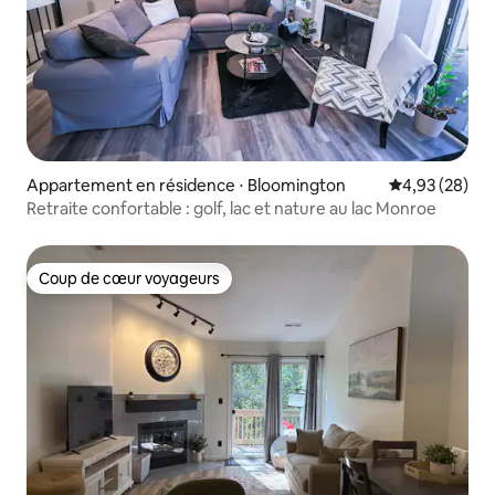
Appartement en résidence ⋅ Bloomington
Évaluation mo
4,93 (28)
Retraite confortable : golf, lac et nature au lac Monroe
Coup de cœur voyageurs
Coup de cœur voyageurs