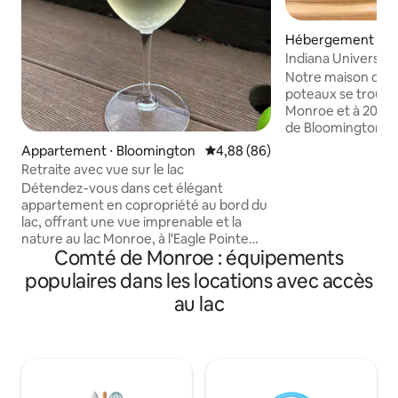
Hébergement ⋅ B
Indiana Universit
Monroe
Notre maison de la
poteaux se trouve 
Monroe et à 20 min
de Bloomington. Pr
l'université d'Ind
Appartement ⋅ Bloomington
Évaluation moyenne sur la base
4,88 (86)
événement ou au c
Retraite avec vue sur le lac
du shopping/dîner
Détendez-vous dans cet élégant
dans la forêt nati
appartement en copropriété au bord du
notre jardin ou visi
lac, offrant une vue imprenable et la
proximité à Hardin
nature au lac Monroe, à l'Eagle Pointe
Lancez votre bate
Comté de Monroe : équipements
Golf Resort. Le complexe comprend un
Allen's Creek, à 
restaurant, parfois de la musique live le
populaires dans les locations avec accès
seulement. Nous 
week-end, un champ de pratique et un
divertissements c
au lac
parcours de golf. L'appartement dispose
fléchettes/jeux de
d'une piscine en été. La plage et la
basket/jeux de jar
marina, où vous pouvez louer des
feu/balançoire de 
bateaux, des jet skis et des kayaks, sont
Un espace idéal pou
facilement accessibles en 10 minutes en
amis !
voiture. L'appartement est à seulement