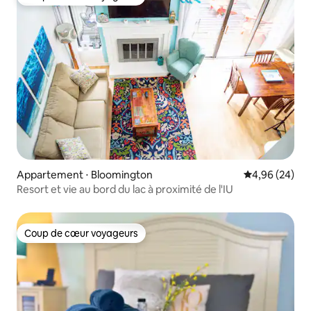
Coup de cœur voyageurs
Appartement ⋅ Bloomington
Évaluation mo
4,96 (24)
Resort et vie au bord du lac à proximité de l'IU
Coup de cœur voyageurs
Coup de cœur voyageurs