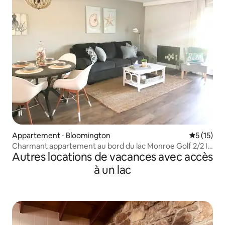
Appartement ⋅ Bloomington
Évaluation
5 (15)
Charmant appartement au bord du lac Monroe Golf 2/2 IU
Autres locations de vacances avec accès
Bloomington
à un lac