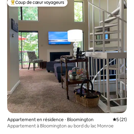
Coup de cœur voyageurs
Coups de cœur voyageurs les plus appréciés
Appartement en résidence ⋅ Bloomington
Évaluation
5 (21)
Appartement à Bloomington au bord du lac Monroe