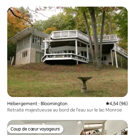
Hébergement ⋅ Bloomington
Évaluation mo
4,54 (96)
Retraite majestueuse au bord de l'eau sur le lac Monroe
Coup de cœur voyageurs
Coup de cœur voyageurs