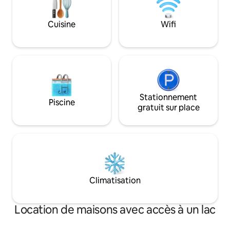
20 minutes de l'IU et la terrasse offre
une vue imprenable sur le lac.
Cuisine
Wifi
L'appartement dispose d'une cuisine
entièrement équipée, d'une connexion
Wi-Fi gratuite et d'un lave-linge/sèche-
linge.
Stationnement
Piscine
gratuit sur place
Climatisation
Location de maisons avec accès à un lac