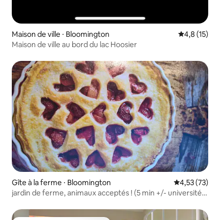
Maison de ville ⋅ Bloomington
Évaluation m
4,8 (15)
Maison de ville au bord du lac Hoosier
Gîte à la ferme ⋅ Bloomington
Évaluation mo
4,53 (73)
jardin de ferme, animaux acceptés ! (5 min +/- université)
oiseaux !