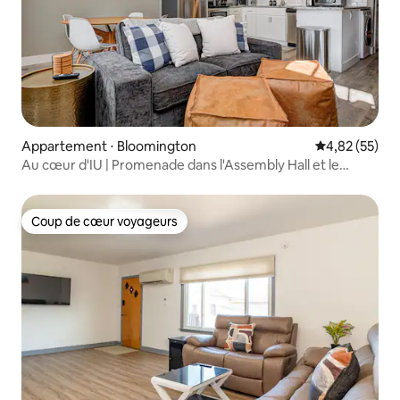
Appartement ⋅ Bloomington
Évaluation mo
4,82 (55)
Au cœur d'IU | Promenade dans l'Assembly Hall et le
Memorial Stadium
Coup de cœur voyageurs
Coup de cœur voyageurs