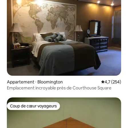
Appartement ⋅ Bloomington
Évaluation mo
4,7 (254)
Emplacement incroyable près de Courthouse Square
Coup de cœur voyageurs
Coup de cœur voyageurs