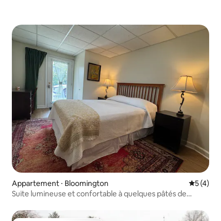
Appartement ⋅ Bloomington
Évaluatio
5 (4)
Suite lumineuse et confortable à quelques pâtés de
maisons de l'IU, au centre-ville