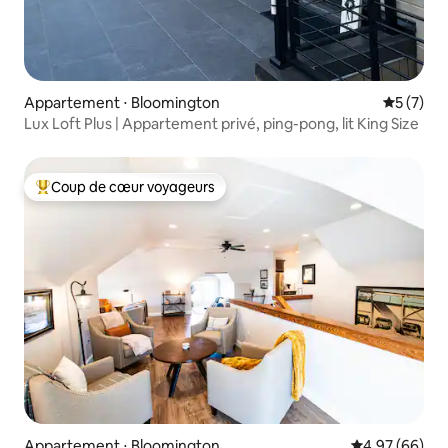
Appartement ⋅ Bloomington
Évaluatio
5 (7)
Lux Loft Plus | Appartement privé, ping-pong, lit King Size
Coup de cœur voyageurs
Coups de cœur voyageurs les plus appréciés
Appartement ⋅ Bloomington
Évaluation mo
4,97 (66)