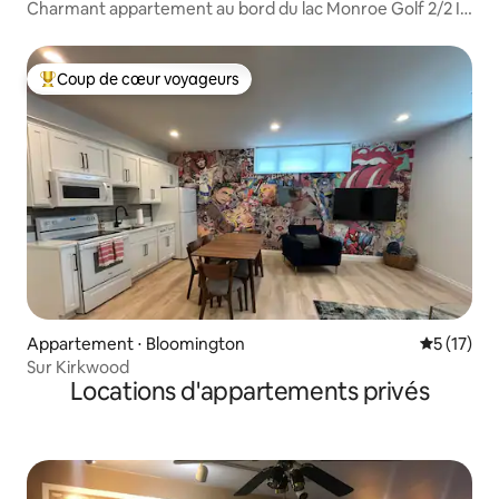
Charmant appartement au bord du lac Monroe Golf 2/2 IU
Bloomington
Coup de cœur voyageurs
Coups de cœur voyageurs les plus appréciés
Appartement ⋅ Bloomington
Évaluation
5 (17)
Sur Kirkwood
Locations d'appartements privés