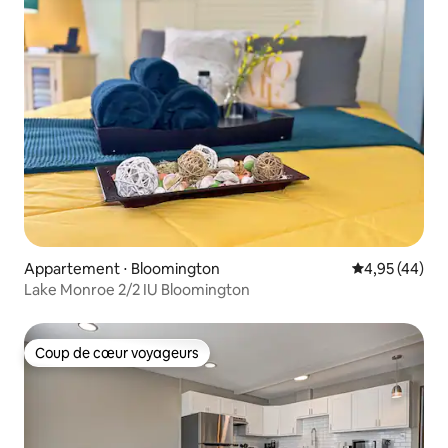
Appartement ⋅ Bloomington
Évaluation mo
4,95 (44)
Lake Monroe 2/2 IU Bloomington
Coup de cœur voyageurs
Coup de cœur voyageurs