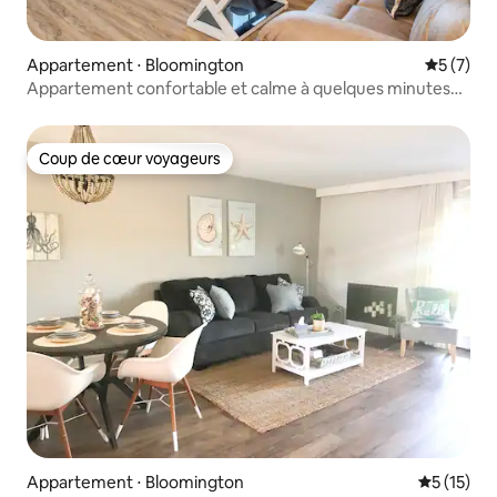
Appartement ⋅ Bloomington
Évaluatio
5 (7)
Appartement confortable et calme à quelques minutes
de l'IU et de LakeLemon
Coup de cœur voyageurs
Coup de cœur voyageurs
Appartement ⋅ Bloomington
Évaluation
5 (15)