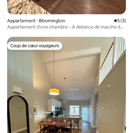
Appartement ⋅ Bloomington
Évaluatio
5 (3)
Appartement d’une chambre – À distance de marche du
campus de l’Université de l’Indiana !
Coup de cœur voyageurs
Coup de cœur voyageurs