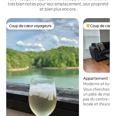
très bien notés pour leur emplacement, leur propreté
et bien plus encore.
Coup de cœur voyageurs
Coup de cœur 
Coup de cœur voyageurs
Coups de cœur vo
Appartement ⋅ Bl
n
Moderne et lumi
privilégié
Vous cherchez un 
un pâté de maisons
pas du centre-ville
locale et d'excell
cherchez pas plus 
appartement acce